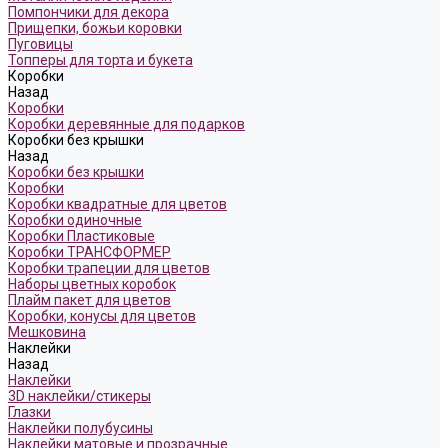
Помпончики для декора
Прищепки, божьи коровки
Пуговицы
Топперы для торта и букета
Коробки
Назад
Коробки
Коробки деревянные для подарков
Коробки без крышки
Назад
Коробки без крышки
Коробки
Коробки квадратные для цветов
Коробки одиночные
Коробки Пластиковые
Коробки ТРАНСФОРМЕР
Коробки трапеции для цветов
Наборы цветных коробок
Плайм пакет для цветов
Коробки, конусы для цветов
Мешковина
Наклейки
Назад
Наклейки
3D наклейки/стикеры
Глазки
Наклейки полубусины
Наклейки матовые и прозрачные