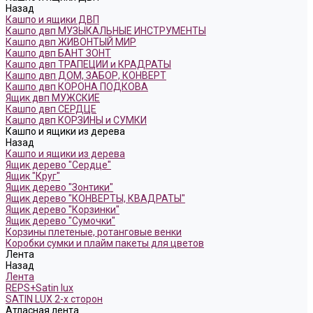
Назад
Кашпо и ящики ДВП
Кашпо двп МУЗЫКАЛЬНЫЕ ИНСТРУМЕНТЫ
Кашпо двп ЖИВОНТЫЙ МИР
Кашпо двп БАНТ ЗОНТ
Кашпо двп ТРАПЕЦИИ и КРАДРАТЫ
Кашпо двп ДОМ, ЗАБОР, КОНВЕРТ
Кашпо двп КОРОНА ПОДКОВА
Ящик двп МУЖСКИЕ
Кашпо двп СЕРДЦЕ
Кашпо двп КОРЗИНЫ и СУМКИ
Кашпо и ящики из дерева
Назад
Кашпо и ящики из дерева
Ящик дерево "Сердце"
Ящик "Круг"
Ящик дерево "Зонтики"
Ящик дерево "КОНВЕРТЫ, КВАДРАТЫ"
Ящик дерево "Корзинки"
Ящик дерево "Сумочки"
Корзины плетеные, ротанговые венки
Коробки сумки и плайм пакеты для цветов
Лента
Назад
Лента
REPS+Satin lux
SATIN LUX 2-х сторон
Атласная лента