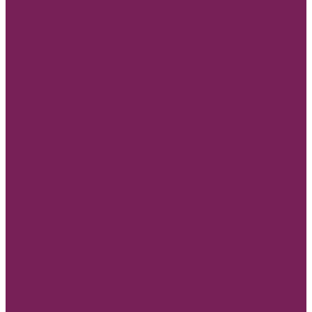
Корзины плетеные, ротанговые венки
Коробки сумки и плайм пакеты для цветов
Лента
REPS+Satin lux
SATIN LUX 2-х сторон
Атласная лента
Лента атласная 0,7-1,2см*25Y
Лента атласная 2- 2,5см*25Y
Лента атласная 4-7см*25Y
Полипропиленовая лента и на Бобине
Бисерная лента
Органза лента
Парчовая лента
Репсовая лента
Шнуры и нити
МАМЕ, Мамочке, Мамуле
Пленка прозрачная и матовая
Пленка в листах
Пленка в рулонах
Пленка прозрачная с рисунком, без рисунка
Товар для рукоделия
Наборы для детского творчества
Бирки и спанчи
Бусины и синельная проволока
Заготовки для творчества из фоамирана
Заготовки из дерева
Кисти
Металлические изделия