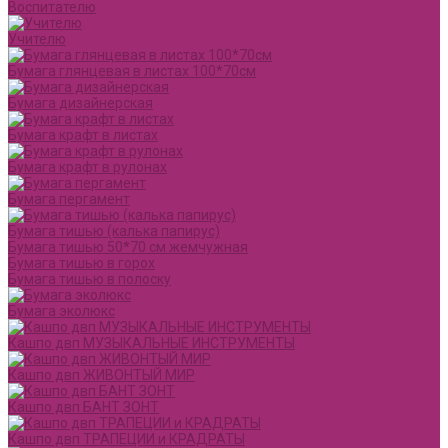
Воспитателю
Учителю
Бумага глянцевая в листах 100*70см
Бумага дизайнерская
Бумага крафт в листах
Бумага крафт в рулонах
Бумага пергамент
Бумага тишью (калька папирус)
Бумага тишью 50*70 см жемчужная
Бумага тишью в горох
Бумага тишью в полоску
Бумага эколюкс
Кашпо двп МУЗЫКАЛЬНЫЕ ИНСТРУМЕНТЫ
Кашпо двп ЖИВОНТЫЙ МИР
Кашпо двп БАНТ ЗОНТ
Кашпо двп ТРАПЕЦИИ и КРАДРАТЫ