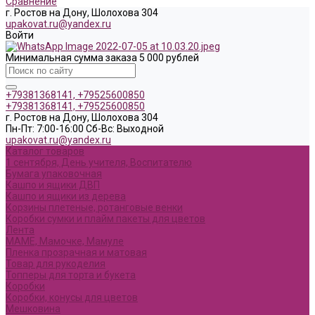
Сравнение
г. Ростов на Дону, Шолохова 304
upakovat.ru@yandex.ru
Войти
Минимальная сумма заказа 5 000 рублей
+79381368141, +79525600850
+79381368141, +79525600850
г. Ростов на Дону, Шолохова 304
Пн-Пт: 7:00-16:00 Cб-Вс: Выходной
upakovat.ru@yandex.ru
Каталог товаров
1 сентября, День учителя, Воспитателю
Бумага упаковочная
Кашпо и ящики ДВП
Кашпо и ящики из дерева
Корзины плетеные, ротанговые венки
Коробки сумки и плайм пакеты для цветов
Лента
МАМЕ, Мамочке, Мамуле
Пленка прозрачная и матовая
Товар для рукоделия
Топперы для торта и букета
Коробки
Коробки, конусы для цветов
Мешковина