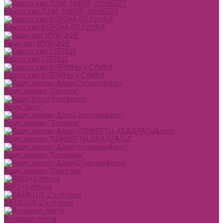
Кашпо двп ДОМ, ЗАБОР, КОНВЕРТ
Кашпо двп КОРОНА ПОДКОВА
Ящик двп МУЖСКИЕ
Кашпо двп СЕРДЦЕ
Кашпо двп КОРЗИНЫ и СУМКИ
Ящик дерево "Сердце"
Ящик "Круг"
Ящик дерево "Зонтики"
Ящик дерево "КОНВЕРТЫ, КВАДРАТЫ"
Ящик дерево "Корзинки"
Ящик дерево "Сумочки"
REPS+Satin lux
SATIN LUX 2-х сторон
Атласная лента