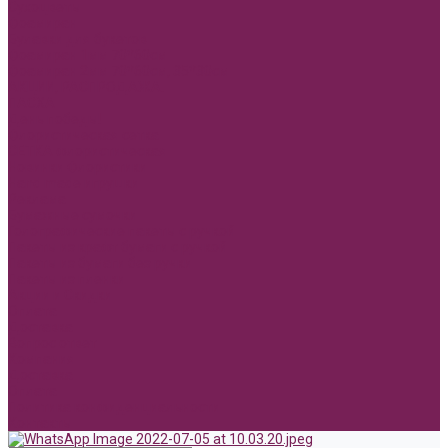
Сухоцветы
Фоамиран
Булавки для букетов
Фоамиран 1мм 70*60см
Фоамиран 2мм 70*60см, 35*30см
АКЦИИ, РАСПРОДАЖА.
ПАСХА
День победы!
Флористическая сетка
СЕТКА флористическая
Новинки Флористики
Hand made игрушки
Реклама
Бумажные сумочки
Голографические пакеты с ручкой
Пакеты из крафт бумаги с ручкой
Пакеты из бумаги без ручки
Пакеты из пленки
Акции и Скидки
Оплата
Доставка
Вопрос ответ
Компания
Доставка
Оплата
Политика конфиденциальности
Контакты