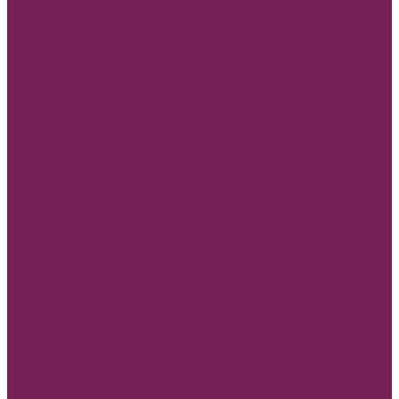
Топперы новогодние
Нарезка из фома новогодняя
Основа для елочного шара
Мешочки подарочные
Открытки Новый год и Рождество
Оазис флористическая губка
Открытки и конверты бумажные
Учителю, воспитателю,тренеру
8 марта
В день свадьбы
Люблю тебя, С любовью,Для тебя
Маме,бабушке,сестре,дочке,подруге
Мужские открытки,Папе, День Защитника Отечества (23
февраля)
Открытки с пожеланиями
Любой повод
Банты
Конверты деревянные
Пакеты для цветов
Ценники для мела
Инструмент флористика
Герберная проволока
Проволока 0,3 мм
Проволока 0,4 мм
Проволока 0,5 мм
Перья декоративные
Изготовление изделий под заказ по вашему образцу из дерева
и ДВП(минимум 30шт)