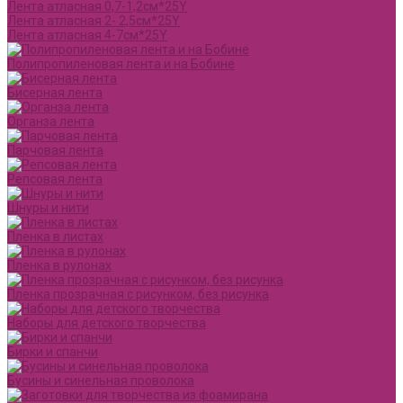
Лента атласная 0,7-1,2см*25Y
Лента атласная 2- 2,5см*25Y
Лента атласная 4-7см*25Y
Полипропиленовая лента и на Бобине
Бисерная лента
Органза лента
Парчовая лента
Репсовая лента
Шнуры и нити
Пленка в листах
Пленка в рулонах
Пленка прозрачная с рисунком, без рисунка
Наборы для детского творчества
Бирки и спанчи
Бусины и синельная проволока