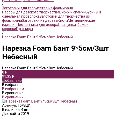
/
Заготовки для творчества из фоамирана
Наборы для детского творчества
Бирки и спанчи
Бусины и
синельная проволока
Заготовки для творчества из
фоамирана
Заготовки из дерева
Кисти
Металлические
изделия
Помпончики для декора
Прищепки, божьи
коровки
Пуговицы
/
Нарезка Foam Бант 9*5см/3шт Небесный
Нарезка Foam Бант 9*5см/3шт
Небесный
Нарезка Foam Бант 9*5см/3шт Небесный
0 ₽
91.35 ₽
Добавлено
В избранное
В избранном
В сравнение
В сравнении
Артикул:
16/8ЦИ
В наличии: 4 шт
Для сайта 2019