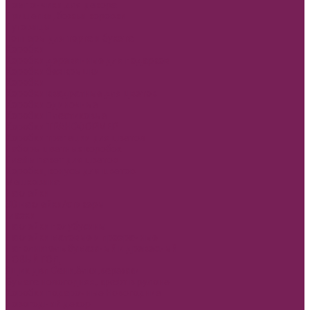
Помпончики для декора
Прищепки, божьи коровки
Пуговицы
Топперы для торта и букета
Коробки
Коробки деревянные для подарков
Коробки без крышки
Коробки
Коробки квадратные для цветов
Коробки одиночные
Коробки Пластиковые
Коробки ТРАНСФОРМЕР
Коробки трапеции для цветов
Наборы цветных коробок
Плайм пакет для цветов
Коробки, конусы для цветов
Мешковина
Наклейки
3D наклейки/стикеры
Глазки
Наклейки полубусины
Наклейки матовые и прозрачные
Наполнитель бумажный и древесный
НОВЫЙ ГОД
Ящик двп Сани,ёлки,варежки
Бумага новогодняя, крафт в рулоне
Коробки подарочные Новогодние
Новогодний декор