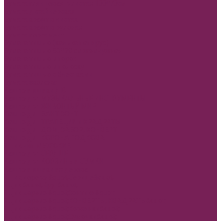
Бумага глянцевая в листах 100*70см
Бумага дизайнерская
Бумага крафт в листах
Бумага крафт в рулонах
Бумага пергамент
Бумага тишью (калька папирус)
Бумага тишью 50*70 см жемчужная
Бумага тишью в горох
Бумага тишью в полоску
Бумага тишью с блестками
Бумага эколюкс
Кашпо и ящики ДВП
Кашпо двп МУЗЫКАЛЬНЫЕ ИНСТРУМЕНТЫ
Кашпо двп ЖИВОНТЫЙ МИР
Кашпо двп БАНТ ЗОНТ
Кашпо двп ТРАПЕЦИИ и КРАДРАТЫ
Кашпо двп ДОМ, ЗАБОР, КОНВЕРТ
Кашпо двп КОРОНА ПОДКОВА
Ящик двп МУЖСКИЕ
Кашпо двп СЕРДЦЕ
Кашпо двп КОРЗИНЫ и СУМКИ
Кашпо и ящики из дерева
Ящик дерево &quot;Сердце&quot;
Ящик &quot;Круг&quot;
Ящик дерево &quot;Зонтики&quot;
Ящик дерево &quot;КОНВЕРТЫ, КВАДРАТЫ&quot;
Ящик дерево &quot;Корзинки&quot;
Ящик дерево &quot;Сумочки&quot;