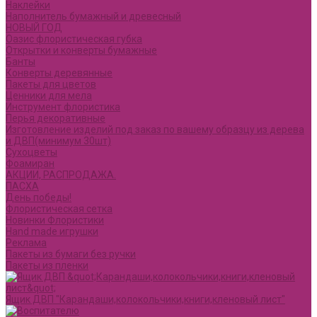
Наклейки
Наполнитель бумажный и древесный
НОВЫЙ ГОД
Оазис флористическая губка
Открытки и конверты бумажные
Банты
Конверты деревянные
Пакеты для цветов
Ценники для мела
Инструмент флористика
Перья декоративные
Изготовление изделий под заказ по вашему образцу из дерева
и ДВП(минимум 30шт)
Сухоцветы
Фоамиран
АКЦИИ, РАСПРОДАЖА.
ПАСХА
День победы!
Флористическая сетка
Новинки Флористики
Hand made игрушки
Реклама
Пакеты из бумаги без ручки
Пакеты из пленки
Ящик ДВП "Карандаши,колокольчики,книги,кленовый лист"