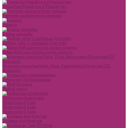
Открытки Новый год и Рождество
Учителю, воспитателю,тренеру
8 марта
В день свадьбы
Люблю тебя, С любовью,Для тебя
Маме,бабушке,сестре,дочке,подруге
Мужские открытки,Папе, День Защитника Отечества (23
февраля)
Открытки с пожеланиями
Любой повод
Герберная проволока
Проволока 0,3 мм
Проволока 0,4 мм
Проволока 0,5 мм
Булавки для букетов