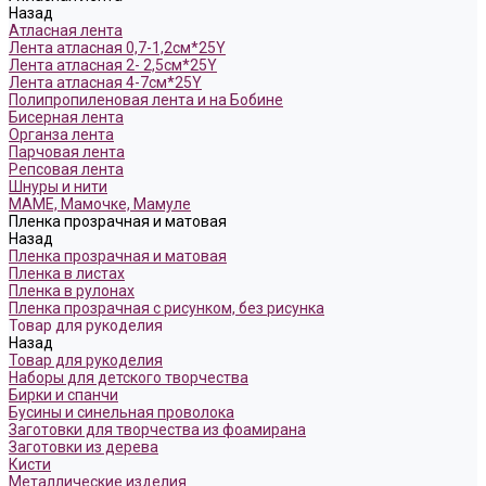
Назад
Атласная лента
Лента атласная 0,7-1,2см*25Y
Лента атласная 2- 2,5см*25Y
Лента атласная 4-7см*25Y
Полипропиленовая лента и на Бобине
Бисерная лента
Органза лента
Парчовая лента
Репсовая лента
Шнуры и нити
МАМЕ, Мамочке, Мамуле
Пленка прозрачная и матовая
Назад
Пленка прозрачная и матовая
Пленка в листах
Пленка в рулонах
Пленка прозрачная с рисунком, без рисунка
Товар для рукоделия
Назад
Товар для рукоделия
Наборы для детского творчества
Бирки и спанчи
Бусины и синельная проволока
Заготовки для творчества из фоамирана
Заготовки из дерева
Кисти
Металлические изделия