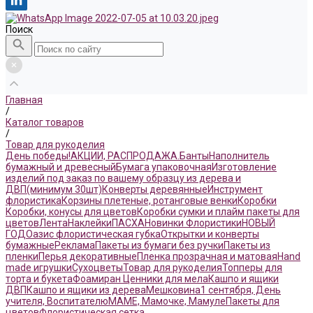
Поиск
Главная
/
Каталог товаров
/
Товар для рукоделия
День победы!
АКЦИИ, РАСПРОДАЖА.
Банты
Наполнитель
бумажный и древесный
Бумага упаковочная
Изготовление
изделий под заказ по вашему образцу из дерева и
ДВП(минимум 30шт)
Конверты деревянные
Инструмент
флористика
Корзины плетеные, ротанговые венки
Коробки
Коробки, конусы для цветов
Коробки сумки и плайм пакеты для
цветов
Лента
Наклейки
ПАСХА
Новинки Флористики
НОВЫЙ
ГОД
Оазис флористическая губка
Открытки и конверты
бумажные
Реклама
Пакеты из бумаги без ручки
Пакеты из
пленки
Перья декоративные
Пленка прозрачная и матовая
Hand
made игрушки
Сухоцветы
Товар для рукоделия
Топперы для
торта и букета
Фоамиран
Ценники для мела
Кашпо и ящики
ДВП
Кашпо и ящики из дерева
Мешковина
1 сентября, День
учителя, Воспитателю
МАМЕ, Мамочке, Мамуле
Пакеты для
цветов
Флористическая сетка