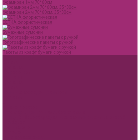
Фоамиран 1мм 70*60см
Фоамиран 2мм 70*60см, 35*30см
СЕТКА флористическая
Бумажные сумочки
Голографические пакеты с ручкой
Пакеты из крафт бумаги с ручкой
Акции и Скидки
Оплата
Доставка
Вопрос ответ
Компания
Доставка
Оплата
Политика конфиденциальности
Контакты
...
Каталог товаров
1 сентября, День учителя, Воспитателю
Ящик ДВП &quot;Карандаши,колокольчики,книги,кленовый
лист&quot;
Воспитателю
Учителю
Бумага упаковочная