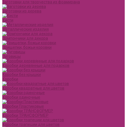
Заготовки для творчества из фоамирана
Заготовки из дерева
Кисти
Металлические изделия
Помпончики для декора
Прищепки, божьи коровки
Пуговицы
Коробки деревянные для подарков
Коробки без крышки
Коробки
Коробки квадратные для цветов
Коробки одиночные
Коробки Пластиковые
Коробки ТРАНСФОРМЕР
Коробки трапеции для цветов