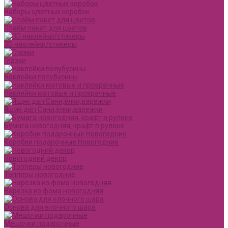
Наборы цветных коробок
Плайм пакет для цветов
3D наклейки/стикеры
Глазки
Наклейки полубусины
Наклейки матовые и прозрачные
Ящик двп Сани,ёлки,варежки
Бумага новогодняя, крафт в рулоне
Коробки подарочные Новогодние
Новогодний декор
Топперы новогодние
Нарезка из фома новогодняя
Основа для елочного шара
Мешочки подарочные