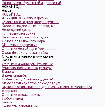
Наполнитель бумажный и древесный
НОВЫЙ ГОД
Назад
НОВЫЙ ГОД
Ящик двп Сани,ёлки,варежки
Бумага новогодняя, крафт в рулоне
Коробки подарочные Новогодние
Новогодний декор
Топперы новогодние
Нарезка из фома новогодняя
Основа для елочного шара
Мешочки подарочные
Открытки Новый год и Рождество
Оазис флористическая губка
Открытки и конверты бумажные
Назад
Открытки и конверты бумажные
Учителю, воспитателю,тренеру
8 марта
В день свадьбы
Люблю тебя, С любовью,Для тебя
Маме,бабушке,сестре,дочке,подруге
Мужские открытки,Папе, День Защитника Отечества (23
февраля)
Открытки с пожеланиями
Любой повод
Банты
Конверты деревянные