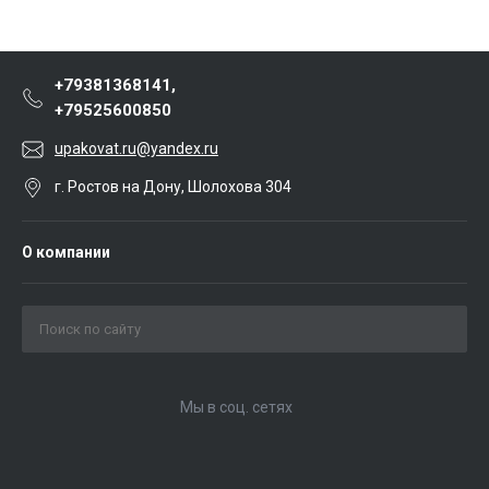
+79381368141,
+79525600850
upakovat.ru@yandex.ru
г. Ростов на Дону, Шолохова 304
О компании
Мы в соц. сетях