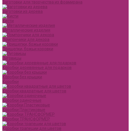
Заготовки для творчества из фоамирана
Заготовки из дерева
Кисти
Металлические изделия
Помпончики для декора
Прищепки, божьи коровки
Пуговицы
Коробки деревянные для подарков
Коробки без крышки
Коробки
Коробки квадратные для цветов
Коробки одиночные
Коробки Пластиковые
Коробки ТРАНСФОРМЕР
Коробки трапеции для цветов