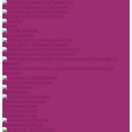
Открытки Новый год и Рождество
Учителю, воспитателю,тренеру
8 марта
В день свадьбы
Люблю тебя, С любовью,Для тебя
Маме,бабушке,сестре,дочке,подруге
Мужские открытки,Папе, День Защитника Отечества (23
февраля)
Открытки с пожеланиями
Любой повод
Герберная проволока
Проволока 0,3 мм
Проволока 0,4 мм
Проволока 0,5 мм
Булавки для букетов