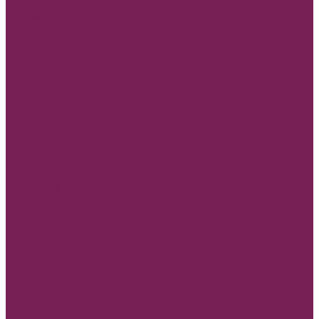
Помпончики для декора
Прищепки, божьи коровки
Пуговицы
Топперы для торта и букета
Коробки
Коробки деревянные для подарков
Коробки без крышки
Коробки
Коробки квадратные для цветов
Коробки одиночные
Коробки Пластиковые
Коробки ТРАНСФОРМЕР
Коробки трапеции для цветов
Наборы цветных коробок
Плайм пакет для цветов
Коробки, конусы для цветов
Мешковина
Наклейки
3D наклейки/стикеры
Глазки
Наклейки полубусины
Наклейки матовые и прозрачные
Наполнитель бумажный и древесный
НОВЫЙ ГОД
Ящик двп Сани,ёлки,варежки
Бумага новогодняя, крафт в рулоне
Коробки подарочные Новогодние
Новогодний декор