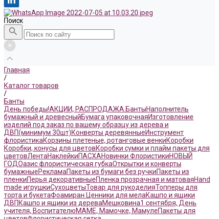
Поиск
Главная
/
Каталог товаров
/
Банты
День победы!
АКЦИИ, РАСПРОДАЖА.
Банты
Наполнитель
бумажный и древесный
Бумага упаковочная
Изготовление
изделий под заказ по вашему образцу из дерева и
ДВП(минимум 30шт)
Конверты деревянные
Инструмент
флористика
Корзины плетеные, ротанговые венки
Коробки
Коробки, конусы для цветов
Коробки сумки и плайм пакеты для
цветов
Лента
Наклейки
ПАСХА
Новинки Флористики
НОВЫЙ
ГОД
Оазис флористическая губка
Открытки и конверты
бумажные
Реклама
Пакеты из бумаги без ручки
Пакеты из
пленки
Перья декоративные
Пленка прозрачная и матовая
Hand
made игрушки
Сухоцветы
Товар для рукоделия
Топперы для
торта и букета
Фоамиран
Ценники для мела
Кашпо и ящики
ДВП
Кашпо и ящики из дерева
Мешковина
1 сентября, День
учителя, Воспитателю
МАМЕ, Мамочке, Мамуле
Пакеты для
цветов
Флористическая сетка