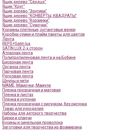
Ящик дерево "Сердце"
Ящик "Круг"
Ящик дерево "Зонтики"
Ящик дерево "КОНВЕРТЫ, КВАДРАТЫ"
Ящик дерево "Корзинки"
Ящик дерево "Сумочки"
Корзины плетеные, ротанговые венки
Коробки сумки и плайм пакеты для цветов
Лента
REPS+Satin lux
SATIN LUX 2-х сторон
Атласная лента
Полипропиленовая лента и на Бобине
Бисерная лента
Органза лента
Парчовая лента
Репсовая лента
Шнуры и нити
МАМЕ, Мамочке, Мамуле
Пленка прозрачная и матовая
Пленка в листах
Пленка в рулонах
Пленка прозрачная с рисунком, без рисунка
Товар для рукоделия
Наборы для детского творчества
Бирки и спанчи
Бусины и синельная проволока
Заготовки для творчества из фоамирана