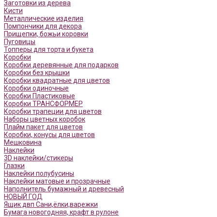
Заготовки из дерева
Кисти
Металлические изделия
Помпончики для декора
Прищепки, божьи коровки
Пуговицы
Топперы для торта и букета
Коробки
Коробки деревянные для подарков
Коробки без крышки
Коробки квадратные для цветов
Коробки одиночные
Коробки Пластиковые
Коробки ТРАНСФОРМЕР
Коробки трапеции для цветов
Наборы цветных коробок
Плайм пакет для цветов
Коробки, конусы для цветов
Мешковина
Наклейки
3D наклейки/стикеры
Глазки
Наклейки полубусины
Наклейки матовые и прозрачные
Наполнитель бумажный и древесный
НОВЫЙ ГОД
Ящик двп Сани,ёлки,варежки
Бумага новогодняя, крафт в рулоне