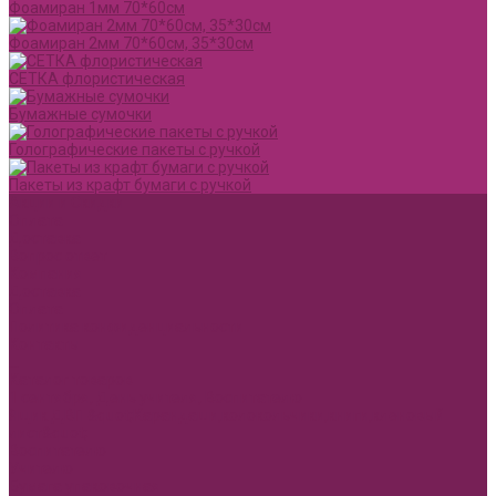
Фоамиран 1мм 70*60см
Фоамиран 2мм 70*60см, 35*30см
СЕТКА флористическая
Бумажные сумочки
Голографические пакеты с ручкой
Пакеты из крафт бумаги с ручкой
Акции и Скидки
Оплата
Доставка
Вопрос ответ
Компания
Доставка
Оплата
Политика конфиденциальности
Контакты
...
Каталог товаров
1 сентября, День учителя, Воспитателю
Ящик ДВП &quot;Карандаши,колокольчики,книги,кленовый
лист&quot;
Воспитателю
Учителю
Бумага упаковочная