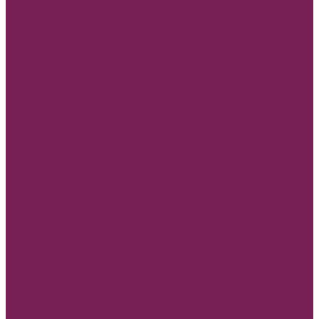
Топперы новогодние
Нарезка из фома новогодняя
Основа для елочного шара
Мешочки подарочные
Открытки Новый год и Рождество
Оазис флористическая губка
Открытки и конверты бумажные
Учителю, воспитателю,тренеру
8 марта
В день свадьбы
Люблю тебя, С любовью,Для тебя
Маме,бабушке,сестре,дочке,подруге
Мужские открытки,Папе, День Защитника Отечества (23
февраля)
Открытки с пожеланиями
Любой повод
Банты
Конверты деревянные
Пакеты для цветов
Ценники для мела
Инструмент флористика
Герберная проволока
Проволока 0,3 мм
Проволока 0,4 мм
Проволока 0,5 мм
Перья декоративные
Изготовление изделий под заказ по вашему образцу из дерева
и ДВП(минимум 30шт)