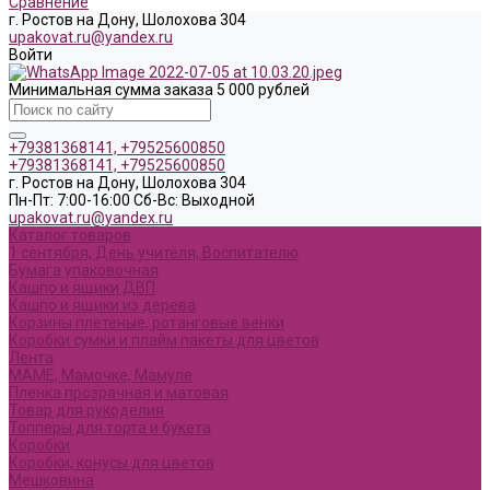
Сравнение
г. Ростов на Дону, Шолохова 304
upakovat.ru@yandex.ru
Войти
Минимальная сумма заказа 5 000 рублей
+79381368141, +79525600850
+79381368141, +79525600850
г. Ростов на Дону, Шолохова 304
Пн-Пт: 7:00-16:00 Cб-Вс: Выходной
upakovat.ru@yandex.ru
Каталог товаров
1 сентября, День учителя, Воспитателю
Бумага упаковочная
Кашпо и ящики ДВП
Кашпо и ящики из дерева
Корзины плетеные, ротанговые венки
Коробки сумки и плайм пакеты для цветов
Лента
МАМЕ, Мамочке, Мамуле
Пленка прозрачная и матовая
Товар для рукоделия
Топперы для торта и букета
Коробки
Коробки, конусы для цветов
Мешковина