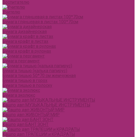
Воспитателю
Учителю
Бумага глянцевая в листах 100*70см
Бумага дизайнерская
Бумага крафт в листах
Бумага крафт в рулонах
Бумага пергамент
Бумага тишью (калька папирус)
Бумага тишью 50*70 см жемчужная
Бумага тишью в горох
Бумага тишью в полоску
Бумага эколюкс
Кашпо двп МУЗЫКАЛЬНЫЕ ИНСТРУМЕНТЫ
Кашпо двп ЖИВОНТЫЙ МИР
Кашпо двп БАНТ ЗОНТ
Кашпо двп ТРАПЕЦИИ и КРАДРАТЫ