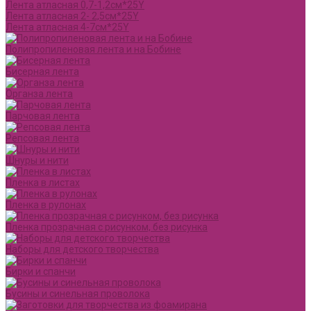
Лента атласная 0,7-1,2см*25Y
Лента атласная 2- 2,5см*25Y
Лента атласная 4-7см*25Y
Полипропиленовая лента и на Бобине
Бисерная лента
Органза лента
Парчовая лента
Репсовая лента
Шнуры и нити
Пленка в листах
Пленка в рулонах
Пленка прозрачная с рисунком, без рисунка
Наборы для детского творчества
Бирки и спанчи
Бусины и синельная проволока