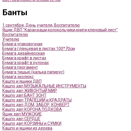
Банты
1 сентября, День учителя, Воспитателю
Ящик ДВП "Карандаши,колокольчики,книги,кленовый лист"
Воспитателю
Учителю
Бумага упаковочная
Бумага глянцевая в листах 100*70см
Бумага дизайнерская
Бумага крафт в листах
Бумага крафт в рулонах
Бумага пергамент
Бумага тишью (калька папирус)
Бумага эколюкс
Кашпо и ящики ДВП
Кашпо двп МУЗЫКАЛЬНЫЕ ИНСТРУМЕНТЫ
Кашпо двп ЖИВОНТЫЙ МИР
Кашпо двп БАНТ ЗОНТ
Кашпо двп ТРАПЕЦИИ и КРАДРАТЫ
Кашпо двп ДОМ, ЗАБОР, КОНВЕРТ
Кашпо двп КОРОНА ПОДКОВА
Ящик двп МУЖСКИЕ
Кашпо двп СЕРДЦЕ
Кашпо двп КОРЗИНЫ и СУМКИ
Кашпо и ящики из дерева