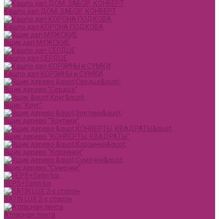
Кашпо двп ДОМ, ЗАБОР, КОНВЕРТ
Кашпо двп КОРОНА ПОДКОВА
Ящик двп МУЖСКИЕ
Кашпо двп СЕРДЦЕ
Кашпо двп КОРЗИНЫ и СУМКИ
Ящик дерево "Сердце"
Ящик "Круг"
Ящик дерево "Зонтики"
Ящик дерево "КОНВЕРТЫ, КВАДРАТЫ"
Ящик дерево "Корзинки"
Ящик дерево "Сумочки"
REPS+Satin lux
SATIN LUX 2-х сторон
Атласная лента