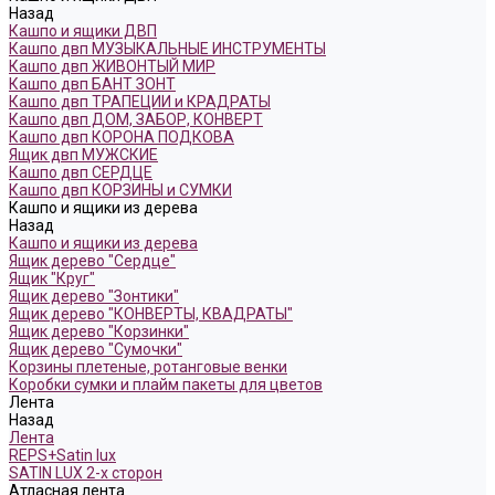
Назад
Кашпо и ящики ДВП
Кашпо двп МУЗЫКАЛЬНЫЕ ИНСТРУМЕНТЫ
Кашпо двп ЖИВОНТЫЙ МИР
Кашпо двп БАНТ ЗОНТ
Кашпо двп ТРАПЕЦИИ и КРАДРАТЫ
Кашпо двп ДОМ, ЗАБОР, КОНВЕРТ
Кашпо двп КОРОНА ПОДКОВА
Ящик двп МУЖСКИЕ
Кашпо двп СЕРДЦЕ
Кашпо двп КОРЗИНЫ и СУМКИ
Кашпо и ящики из дерева
Назад
Кашпо и ящики из дерева
Ящик дерево "Сердце"
Ящик "Круг"
Ящик дерево "Зонтики"
Ящик дерево "КОНВЕРТЫ, КВАДРАТЫ"
Ящик дерево "Корзинки"
Ящик дерево "Сумочки"
Корзины плетеные, ротанговые венки
Коробки сумки и плайм пакеты для цветов
Лента
Назад
Лента
REPS+Satin lux
SATIN LUX 2-х сторон
Атласная лента