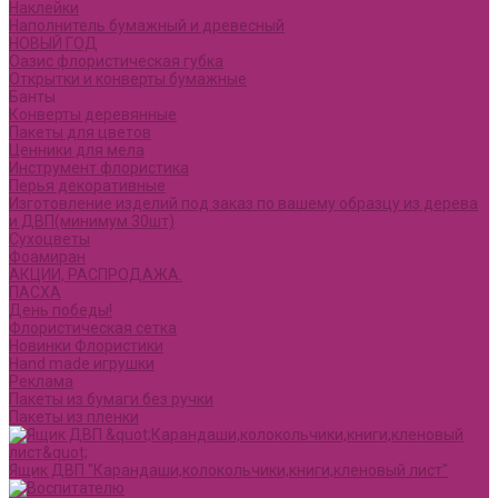
Наклейки
Наполнитель бумажный и древесный
НОВЫЙ ГОД
Оазис флористическая губка
Открытки и конверты бумажные
Банты
Конверты деревянные
Пакеты для цветов
Ценники для мела
Инструмент флористика
Перья декоративные
Изготовление изделий под заказ по вашему образцу из дерева
и ДВП(минимум 30шт)
Сухоцветы
Фоамиран
АКЦИИ, РАСПРОДАЖА.
ПАСХА
День победы!
Флористическая сетка
Новинки Флористики
Hand made игрушки
Реклама
Пакеты из бумаги без ручки
Пакеты из пленки
Ящик ДВП "Карандаши,колокольчики,книги,кленовый лист"