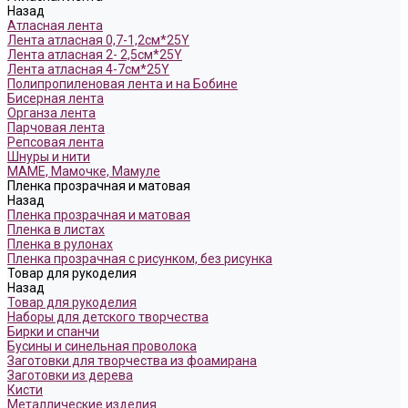
Назад
Атласная лента
Лента атласная 0,7-1,2см*25Y
Лента атласная 2- 2,5см*25Y
Лента атласная 4-7см*25Y
Полипропиленовая лента и на Бобине
Бисерная лента
Органза лента
Парчовая лента
Репсовая лента
Шнуры и нити
МАМЕ, Мамочке, Мамуле
Пленка прозрачная и матовая
Назад
Пленка прозрачная и матовая
Пленка в листах
Пленка в рулонах
Пленка прозрачная с рисунком, без рисунка
Товар для рукоделия
Назад
Товар для рукоделия
Наборы для детского творчества
Бирки и спанчи
Бусины и синельная проволока
Заготовки для творчества из фоамирана
Заготовки из дерева
Кисти
Металлические изделия