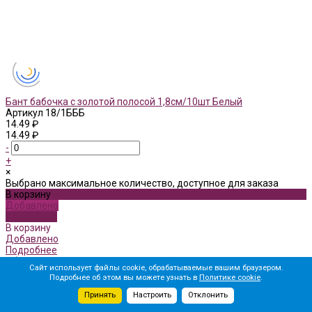
Бант бабочка с золотой полосой 1,8см/10шт Белый
Артикул
18/1БББ
14.49 ₽
14.49 ₽
-
+
×
Выбрано максимальное количество, доступное для заказа
В корзину
Добавлено
Подробнее
В корзину
Добавлено
Подробнее
Общая стоимость
Сайт использует файлы cookie, обрабатываемые вашим браузером.
Подробнее об этом вы можете узнать в
Политике cookie
.
Принять
Настроить
Отклонить