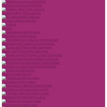
Наборы цветных коробок
Плайм пакет для цветов
3D наклейки/стикеры
Глазки
Наклейки полубусины
Наклейки матовые и прозрачные
Ящик двп Сани,ёлки,варежки
Бумага новогодняя, крафт в рулоне
Коробки подарочные Новогодние
Новогодний декор
Топперы новогодние
Нарезка из фома новогодняя
Основа для елочного шара
Мешочки подарочные