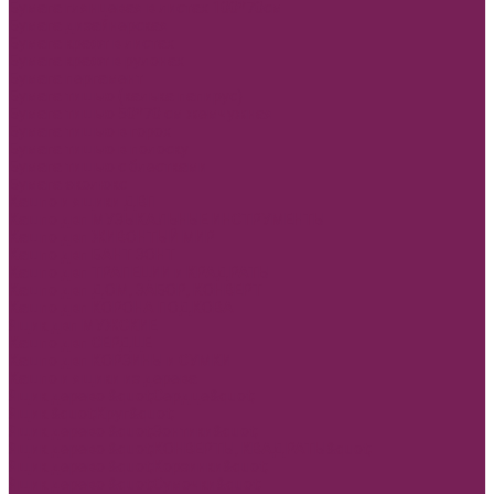
Бумага глянцевая в листах 100*70см
Бумага дизайнерская
Бумага крафт в листах
Бумага крафт в рулонах
Бумага пергамент
Бумага тишью (калька папирус)
Бумага тишью 50*70 см жемчужная
Бумага тишью в горох
Бумага тишью в полоску
Бумага тишью с блестками
Бумага эколюкс
Кашпо и ящики ДВП
Кашпо двп МУЗЫКАЛЬНЫЕ ИНСТРУМЕНТЫ
Кашпо двп ЖИВОНТЫЙ МИР
Кашпо двп БАНТ ЗОНТ
Кашпо двп ТРАПЕЦИИ и КРАДРАТЫ
Кашпо двп ДОМ, ЗАБОР, КОНВЕРТ
Кашпо двп КОРОНА ПОДКОВА
Ящик двп МУЖСКИЕ
Кашпо двп СЕРДЦЕ
Кашпо двп КОРЗИНЫ и СУМКИ
Кашпо и ящики из дерева
Ящик дерево &quot;Сердце&quot;
Ящик &quot;Круг&quot;
Ящик дерево &quot;Зонтики&quot;
Ящик дерево &quot;КОНВЕРТЫ, КВАДРАТЫ&quot;
Ящик дерево &quot;Корзинки&quot;
Ящик дерево &quot;Сумочки&quot;