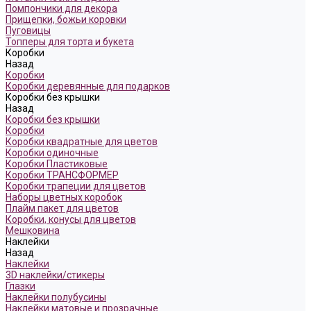
Помпончики для декора
Прищепки, божьи коровки
Пуговицы
Топперы для торта и букета
Коробки
Назад
Коробки
Коробки деревянные для подарков
Коробки без крышки
Назад
Коробки без крышки
Коробки
Коробки квадратные для цветов
Коробки одиночные
Коробки Пластиковые
Коробки ТРАНСФОРМЕР
Коробки трапеции для цветов
Наборы цветных коробок
Плайм пакет для цветов
Коробки, конусы для цветов
Мешковина
Наклейки
Назад
Наклейки
3D наклейки/стикеры
Глазки
Наклейки полубусины
Наклейки матовые и прозрачные