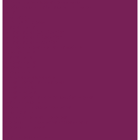
Корзины плетеные, ротанговые венки
Коробки сумки и плайм пакеты для цветов
Лента
REPS+Satin lux
SATIN LUX 2-х сторон
Атласная лента
Лента атласная 0,7-1,2см*25Y
Лента атласная 2- 2,5см*25Y
Лента атласная 4-7см*25Y
Полипропиленовая лента и на Бобине
Бисерная лента
Органза лента
Парчовая лента
Репсовая лента
Шнуры и нити
МАМЕ, Мамочке, Мамуле
Пленка прозрачная и матовая
Пленка в листах
Пленка в рулонах
Пленка прозрачная с рисунком, без рисунка
Товар для рукоделия
Наборы для детского творчества
Бирки и спанчи
Бусины и синельная проволока
Заготовки для творчества из фоамирана
Заготовки из дерева
Кисти
Металлические изделия