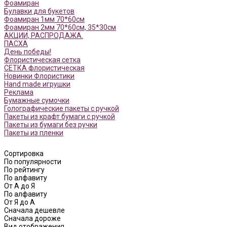
Фоамиран
Булавки для букетов
Фоамиран 1мм 70*60см
Фоамиран 2мм 70*60см, 35*30см
АКЦИИ, РАСПРОДАЖА.
ПАСХА
День победы!
Флористическая сетка
СЕТКА флористическая
Новинки Флористики
Hand made игрушки
Реклама
Бумажные сумочки
Голографические пакеты с ручкой
Пакеты из крафт бумаги с ручкой
Пакеты из бумаги без ручки
Пакеты из пленки
Сортировка
По популярности
По рейтингу
По алфавиту
От А до Я
По алфавиту
От Я до А
Сначала дешевле
Сначала дороже
Вид отображения