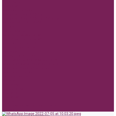
Сухоцветы
Фоамиран
Булавки для букетов
Фоамиран 1мм 70*60см
Фоамиран 2мм 70*60см, 35*30см
АКЦИИ, РАСПРОДАЖА.
ПАСХА
День победы!
Флористическая сетка
СЕТКА флористическая
Новинки Флористики
Hand made игрушки
Реклама
Бумажные сумочки
Голографические пакеты с ручкой
Пакеты из крафт бумаги с ручкой
Пакеты из бумаги без ручки
Пакеты из пленки
Акции и Скидки
Оплата
Доставка
Вопрос ответ
Компания
Доставка
Оплата
Политика конфиденциальности
Контакты