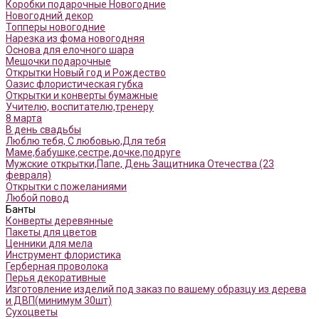
Коробки подарочные Новогодние
Новогодний декор
Топперы новогодние
Нарезка из фома новогодняя
Основа для елочного шара
Мешочки подарочные
Открытки Новый год и Рождество
Оазис флористическая губка
Открытки и конверты бумажные
Учителю, воспитателю,тренеру
8 марта
В день свадьбы
Люблю тебя, С любовью,Для тебя
Маме,бабушке,сестре,дочке,подруге
Мужские открытки,Папе, День Защитника Отечества (23
февраля)
Открытки с пожеланиями
Любой повод
Банты
Конверты деревянные
Пакеты для цветов
Ценники для мела
Инструмент флористика
Герберная проволока
Перья декоративные
Изготовление изделий под заказ по вашему образцу из дерева
и ДВП(минимум 30шт)
Сухоцветы