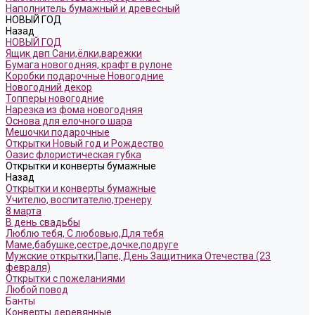
Наполнитель бумажный и древесный
НОВЫЙ ГОД
Назад
НОВЫЙ ГОД
Ящик двп Сани,ёлки,варежки
Бумага новогодняя, крафт в рулоне
Коробки подарочные Новогодние
Новогодний декор
Топперы новогодние
Нарезка из фома новогодняя
Основа для елочного шара
Мешочки подарочные
Открытки Новый год и Рождество
Оазис флористическая губка
Открытки и конверты бумажные
Назад
Открытки и конверты бумажные
Учителю, воспитателю,тренеру
8 марта
В день свадьбы
Люблю тебя, С любовью,Для тебя
Маме,бабушке,сестре,дочке,подруге
Мужские открытки,Папе, День Защитника Отечества (23
февраля)
Открытки с пожеланиями
Любой повод
Банты
Конверты деревянные