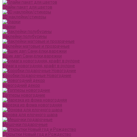
Плайм пакет для цветов
3D наклейки/стикеры
Глазки
Наклейки полубусины
Наклейки матовые и прозрачные
Ящик двп Сани,ёлки,варежки
Бумага новогодняя, крафт в рулоне
Коробки подарочные Новогодние
Новогодний декор
Топперы новогодние
Нарезка из фома новогодняя
Основа для елочного шара
Мешочки подарочные
Открытки Новый год и Рождество