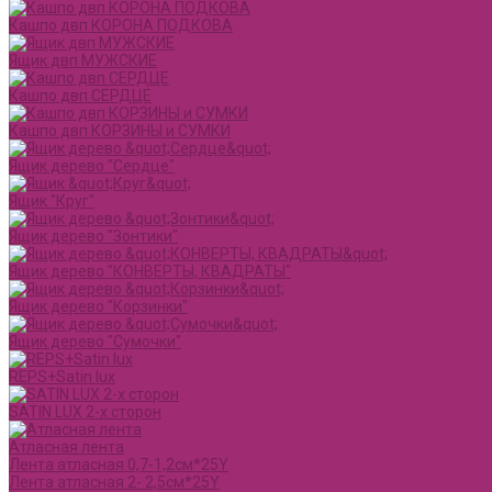
Кашпо двп КОРОНА ПОДКОВА
Ящик двп МУЖСКИЕ
Кашпо двп СЕРДЦЕ
Кашпо двп КОРЗИНЫ и СУМКИ
Ящик дерево "Сердце"
Ящик "Круг"
Ящик дерево "Зонтики"
Ящик дерево "КОНВЕРТЫ, КВАДРАТЫ"
Ящик дерево "Корзинки"
Ящик дерево "Сумочки"
REPS+Satin lux
SATIN LUX 2-х сторон
Атласная лента
Лента атласная 0,7-1,2см*25Y
Лента атласная 2- 2,5см*25Y