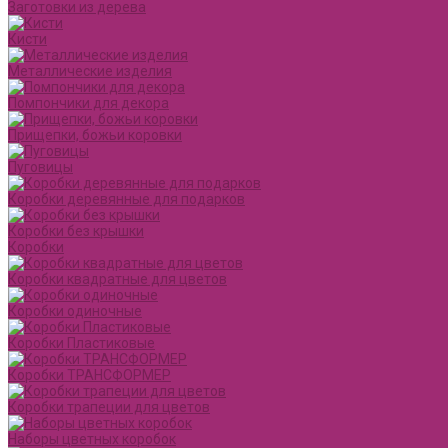
Заготовки из дерева
Кисти
Металлические изделия
Помпончики для декора
Прищепки, божьи коровки
Пуговицы
Коробки деревянные для подарков
Коробки без крышки
Коробки
Коробки квадратные для цветов
Коробки одиночные
Коробки Пластиковые
Коробки ТРАНСФОРМЕР
Коробки трапеции для цветов
Наборы цветных коробок