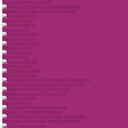
Лента атласная 4-7см*25Y
Полипропиленовая лента и на Бобине
Бисерная лента
Органза лента
Парчовая лента
Репсовая лента
Шнуры и нити
Пленка в листах
Пленка в рулонах
Пленка прозрачная с рисунком, без рисунка
Наборы для детского творчества
Бирки и спанчи
Бусины и синельная проволока
Заготовки для творчества из фоамирана