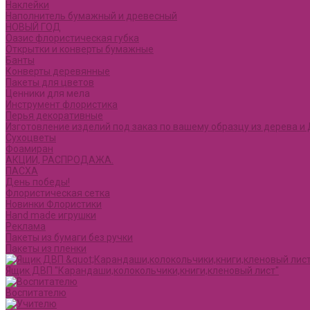
Наклейки
Наполнитель бумажный и древесный
НОВЫЙ ГОД
Оазис флористическая губка
Открытки и конверты бумажные
Банты
Конверты деревянные
Пакеты для цветов
Ценники для мела
Инструмент флористика
Перья декоративные
Изготовление изделий под заказ по вашему образцу из дерева 
Сухоцветы
Фоамиран
АКЦИИ, РАСПРОДАЖА.
ПАСХА
День победы!
Флористическая сетка
Новинки Флористики
Hand made игрушки
Реклама
Пакеты из бумаги без ручки
Пакеты из пленки
Ящик ДВП "Карандаши,колокольчики,книги,кленовый лист"
Воспитателю