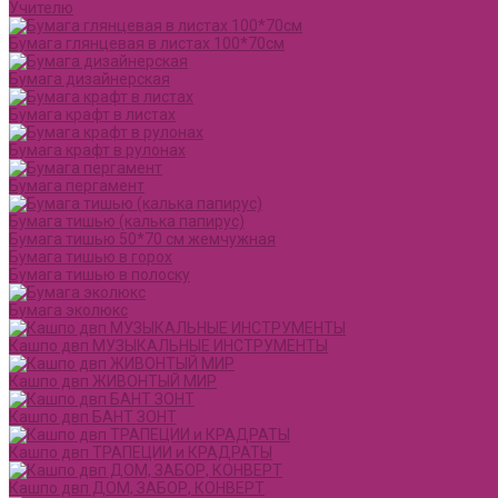
Учителю
Бумага глянцевая в листах 100*70см
Бумага дизайнерская
Бумага крафт в листах
Бумага крафт в рулонах
Бумага пергамент
Бумага тишью (калька папирус)
Бумага тишью 50*70 см жемчужная
Бумага тишью в горох
Бумага тишью в полоску
Бумага эколюкс
Кашпо двп МУЗЫКАЛЬНЫЕ ИНСТРУМЕНТЫ
Кашпо двп ЖИВОНТЫЙ МИР
Кашпо двп БАНТ ЗОНТ
Кашпо двп ТРАПЕЦИИ и КРАДРАТЫ
Кашпо двп ДОМ, ЗАБОР, КОНВЕРТ