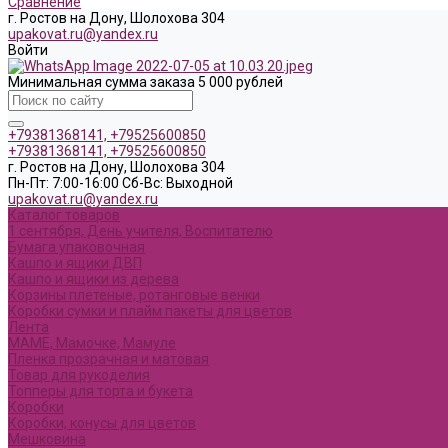
Сравнение
г. Ростов на Дону, Шолохова 304
upakovat.ru@yandex.ru
Войти
Минимальная сумма заказа 5 000 рублей
+79381368141, +79525600850
+79381368141, +79525600850
г. Ростов на Дону, Шолохова 304
Пн-Пт: 7:00-16:00 Cб-Вс: Выходной
upakovat.ru@yandex.ru
Каталог товаров
1 сентября, День учителя, Воспитателю
Бумага упаковочная
Кашпо и ящики ДВП
Кашпо и ящики из дерева
Корзины плетеные, ротанговые венки
Коробки сумки и плайм пакеты для цветов
Лента
МАМЕ, Мамочке, Мамуле
Пленка прозрачная и матовая
Товар для рукоделия
Топперы для торта и букета
Коробки
Коробки, конусы для цветов
Мешковина