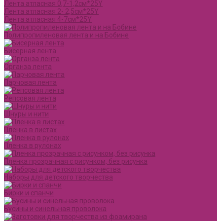
Лента атласная 0,7-1,2см*25Y
Лента атласная 2- 2,5см*25Y
Лента атласная 4-7см*25Y
Полипропиленовая лента и на Бобине
Бисерная лента
Органза лента
Парчовая лента
Репсовая лента
Шнуры и нити
Пленка в листах
Пленка в рулонах
Пленка прозрачная с рисунком, без рисунка
Наборы для детского творчества
Бирки и спанчи
Бусины и синельная проволока