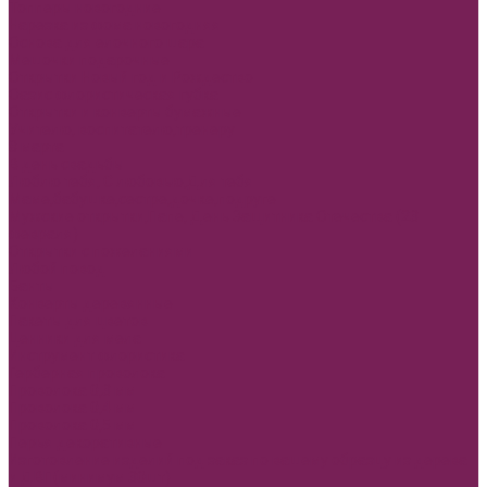
Топперы новогодние
Нарезка из фома новогодняя
Основа для елочного шара
Мешочки подарочные
Открытки Новый год и Рождество
Оазис флористическая губка
Открытки и конверты бумажные
Учителю, воспитателю,тренеру
8 марта
В день свадьбы
Люблю тебя, С любовью,Для тебя
Маме,бабушке,сестре,дочке,подруге
Мужские открытки,Папе, День Защитника Отечества (23
февраля)
Открытки с пожеланиями
Любой повод
Банты
Конверты деревянные
Пакеты для цветов
Ценники для мела
Инструмент флористика
Герберная проволока
Проволока 0,3 мм
Проволока 0,4 мм
Проволока 0,5 мм
Перья декоративные
Изготовление изделий под заказ по вашему образцу из дерева
и ДВП(минимум 30шт)