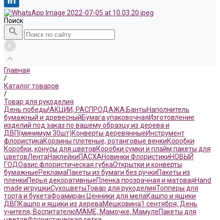
Поиск
Главная
/
Каталог товаров
/
Товар для рукоделия
День победы!
АКЦИИ, РАСПРОДАЖА.
Банты
Наполнитель
бумажный и древесный
Бумага упаковочная
Изготовление
изделий под заказ по вашему образцу из дерева и
ДВП(минимум 30шт)
Конверты деревянные
Инструмент
флористика
Корзины плетеные, ротанговые венки
Коробки
Коробки, конусы для цветов
Коробки сумки и плайм пакеты для
цветов
Лента
Наклейки
ПАСХА
Новинки Флористики
НОВЫЙ
ГОД
Оазис флористическая губка
Открытки и конверты
бумажные
Реклама
Пакеты из бумаги без ручки
Пакеты из
пленки
Перья декоративные
Пленка прозрачная и матовая
Hand
made игрушки
Сухоцветы
Товар для рукоделия
Топперы для
торта и букета
Фоамиран
Ценники для мела
Кашпо и ящики
ДВП
Кашпо и ящики из дерева
Мешковина
1 сентября, День
учителя, Воспитателю
МАМЕ, Мамочке, Мамуле
Пакеты для
цветов
Флористическая сетка