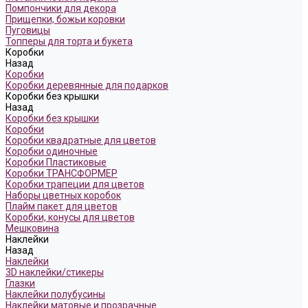
Помпончики для декора
Прищепки, божьи коровки
Пуговицы
Топперы для торта и букета
Коробки
Назад
Коробки
Коробки деревянные для подарков
Коробки без крышки
Назад
Коробки без крышки
Коробки
Коробки квадратные для цветов
Коробки одиночные
Коробки Пластиковые
Коробки ТРАНСФОРМЕР
Коробки трапеции для цветов
Наборы цветных коробок
Плайм пакет для цветов
Коробки, конусы для цветов
Мешковина
Наклейки
Назад
Наклейки
3D наклейки/стикеры
Глазки
Наклейки полубусины
Наклейки матовые и прозрачные