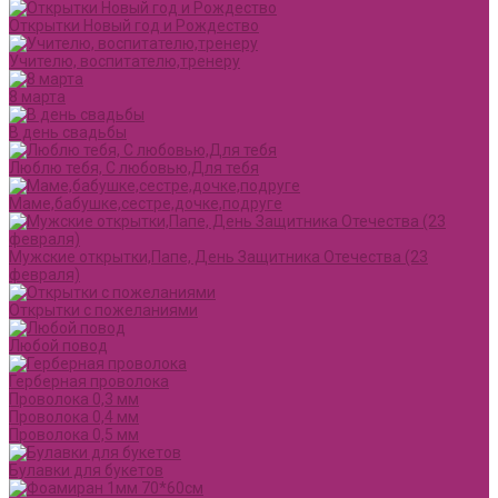
Открытки Новый год и Рождество
Учителю, воспитателю,тренеру
8 марта
В день свадьбы
Люблю тебя, С любовью,Для тебя
Маме,бабушке,сестре,дочке,подруге
Мужские открытки,Папе, День Защитника Отечества (23
февраля)
Открытки с пожеланиями
Любой повод
Герберная проволока
Проволока 0,3 мм
Проволока 0,4 мм
Проволока 0,5 мм
Булавки для букетов