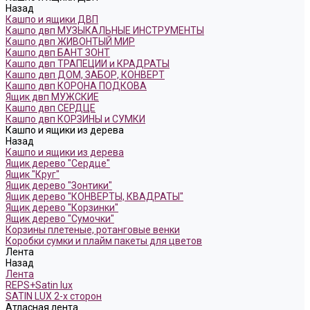
Назад
Кашпо и ящики ДВП
Кашпо двп МУЗЫКАЛЬНЫЕ ИНСТРУМЕНТЫ
Кашпо двп ЖИВОНТЫЙ МИР
Кашпо двп БАНТ ЗОНТ
Кашпо двп ТРАПЕЦИИ и КРАДРАТЫ
Кашпо двп ДОМ, ЗАБОР, КОНВЕРТ
Кашпо двп КОРОНА ПОДКОВА
Ящик двп МУЖСКИЕ
Кашпо двп СЕРДЦЕ
Кашпо двп КОРЗИНЫ и СУМКИ
Кашпо и ящики из дерева
Назад
Кашпо и ящики из дерева
Ящик дерево "Сердце"
Ящик "Круг"
Ящик дерево "Зонтики"
Ящик дерево "КОНВЕРТЫ, КВАДРАТЫ"
Ящик дерево "Корзинки"
Ящик дерево "Сумочки"
Корзины плетеные, ротанговые венки
Коробки сумки и плайм пакеты для цветов
Лента
Назад
Лента
REPS+Satin lux
SATIN LUX 2-х сторон
Атласная лента