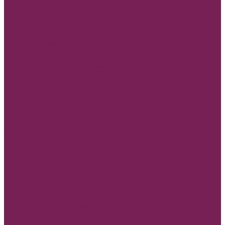
Помпончики для декора
Прищепки, божьи коровки
Пуговицы
Топперы для торта и букета
Коробки
Коробки деревянные для подарков
Коробки без крышки
Коробки
Коробки квадратные для цветов
Коробки одиночные
Коробки Пластиковые
Коробки ТРАНСФОРМЕР
Коробки трапеции для цветов
Наборы цветных коробок
Плайм пакет для цветов
Коробки, конусы для цветов
Мешковина
Наклейки
3D наклейки/стикеры
Глазки
Наклейки полубусины
Наклейки матовые и прозрачные
Наполнитель бумажный и древесный
НОВЫЙ ГОД
Ящик двп Сани,ёлки,варежки
Бумага новогодняя, крафт в рулоне
Коробки подарочные Новогодние
Новогодний декор