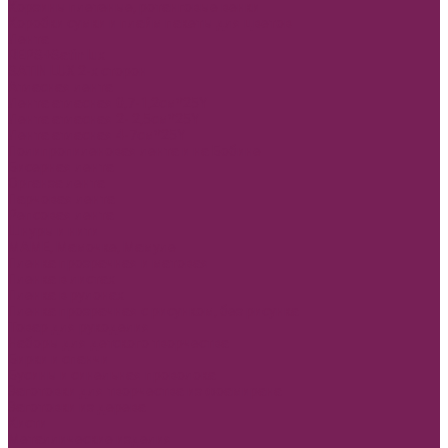
Корзины плетеные, ротанговые венки
Коробки сумки и плайм пакеты для цветов
Лента
REPS+Satin lux
SATIN LUX 2-х сторон
Атласная лента
Лента атласная 0,7-1,2см*25Y
Лента атласная 2- 2,5см*25Y
Лента атласная 4-7см*25Y
Полипропиленовая лента и на Бобине
Бисерная лента
Органза лента
Парчовая лента
Репсовая лента
Шнуры и нити
МАМЕ, Мамочке, Мамуле
Пленка прозрачная и матовая
Пленка в листах
Пленка в рулонах
Пленка прозрачная с рисунком, без рисунка
Товар для рукоделия
Наборы для детского творчества
Бирки и спанчи
Бусины и синельная проволока
Заготовки для творчества из фоамирана
Заготовки из дерева
Кисти
Металлические изделия