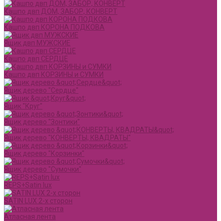
Кашпо двп ДОМ, ЗАБОР, КОНВЕРТ
Кашпо двп КОРОНА ПОДКОВА
Ящик двп МУЖСКИЕ
Кашпо двп СЕРДЦЕ
Кашпо двп КОРЗИНЫ и СУМКИ
Ящик дерево "Сердце"
Ящик "Круг"
Ящик дерево "Зонтики"
Ящик дерево "КОНВЕРТЫ, КВАДРАТЫ"
Ящик дерево "Корзинки"
Ящик дерево "Сумочки"
REPS+Satin lux
SATIN LUX 2-х сторон
Атласная лента