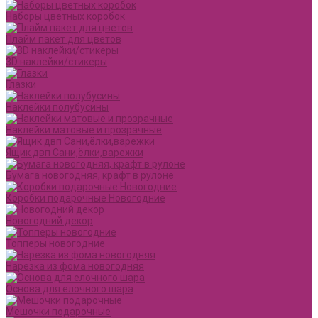
Наборы цветных коробок
Плайм пакет для цветов
3D наклейки/стикеры
Глазки
Наклейки полубусины
Наклейки матовые и прозрачные
Ящик двп Сани,ёлки,варежки
Бумага новогодняя, крафт в рулоне
Коробки подарочные Новогодние
Новогодний декор
Топперы новогодние
Нарезка из фома новогодняя
Основа для елочного шара
Мешочки подарочные