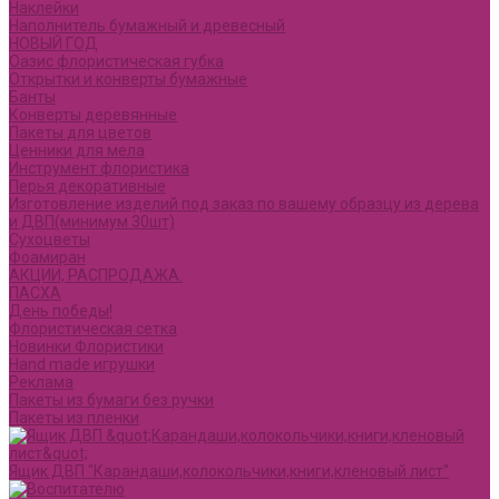
Наклейки
Наполнитель бумажный и древесный
НОВЫЙ ГОД
Оазис флористическая губка
Открытки и конверты бумажные
Банты
Конверты деревянные
Пакеты для цветов
Ценники для мела
Инструмент флористика
Перья декоративные
Изготовление изделий под заказ по вашему образцу из дерева
и ДВП(минимум 30шт)
Сухоцветы
Фоамиран
АКЦИИ, РАСПРОДАЖА.
ПАСХА
День победы!
Флористическая сетка
Новинки Флористики
Hand made игрушки
Реклама
Пакеты из бумаги без ручки
Пакеты из пленки
Ящик ДВП "Карандаши,колокольчики,книги,кленовый лист"