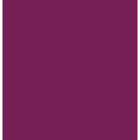
Бумага глянцевая в листах 100*70см
Бумага дизайнерская
Бумага крафт в листах
Бумага крафт в рулонах
Бумага пергамент
Бумага тишью (калька папирус)
Бумага тишью 50*70 см жемчужная
Бумага тишью в горох
Бумага тишью в полоску
Бумага тишью с блестками
Бумага эколюкс
Кашпо и ящики ДВП
Кашпо двп МУЗЫКАЛЬНЫЕ ИНСТРУМЕНТЫ
Кашпо двп ЖИВОНТЫЙ МИР
Кашпо двп БАНТ ЗОНТ
Кашпо двп ТРАПЕЦИИ и КРАДРАТЫ
Кашпо двп ДОМ, ЗАБОР, КОНВЕРТ
Кашпо двп КОРОНА ПОДКОВА
Ящик двп МУЖСКИЕ
Кашпо двп СЕРДЦЕ
Кашпо двп КОРЗИНЫ и СУМКИ
Кашпо и ящики из дерева
Ящик дерево &quot;Сердце&quot;
Ящик &quot;Круг&quot;
Ящик дерево &quot;Зонтики&quot;
Ящик дерево &quot;КОНВЕРТЫ, КВАДРАТЫ&quot;
Ящик дерево &quot;Корзинки&quot;
Ящик дерево &quot;Сумочки&quot;