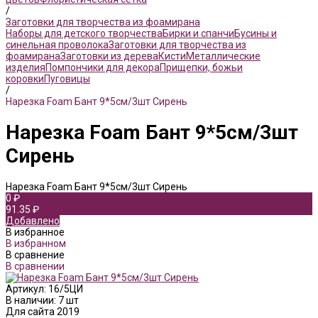
/
Заготовки для творчества из фоамирана
Наборы для детского творчества
Бирки и спанчи
Бусины и
синельная проволока
Заготовки для творчества из
фоамирана
Заготовки из дерева
Кисти
Металлические
изделия
Помпончики для декора
Прищепки, божьи
коровки
Пуговицы
/
Нарезка Foam Бант 9*5см/3шт Сирень
Нарезка Foam Бант 9*5см/3шт
Сирень
Нарезка Foam Бант 9*5см/3шт Сирень
0 ₽
91.35 ₽
Добавлено
В избранное
В избранном
В сравнение
В сравнении
Артикул:
16/5ЦИ
В наличии: 7 шт
Для сайта 2019