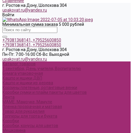
Сравнение
г. Ростов на Дону, Шолохова 304
upakovat.ru@yandex.ru
Войти
Минимальная сумма заказа 5 000 рублей
+79381368141, +79525600850
+79381368141, +79525600850
г. Ростов на Дону, Шолохова 304
Пн-Пт: 7:00-16:00 Cб-Вс: Выходной
upakovat.ru@yandex.ru
Каталог товаров
1 сентября, День учителя, Воспитателю
Бумага упаковочная
Кашпо и ящики ДВП
Кашпо и ящики из дерева
Корзины плетеные, ротанговые венки
Коробки сумки и плайм пакеты для цветов
Лента
МАМЕ, Мамочке, Мамуле
Пленка прозрачная и матовая
Товар для рукоделия
Топперы для торта и букета
Коробки
Коробки, конусы для цветов
Мешковина