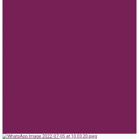
Сухоцветы
Фоамиран
Булавки для букетов
Фоамиран 1мм 70*60см
Фоамиран 2мм 70*60см, 35*30см
АКЦИИ, РАСПРОДАЖА.
ПАСХА
День победы!
Флористическая сетка
СЕТКА флористическая
Новинки Флористики
Hand made игрушки
Реклама
Бумажные сумочки
Голографические пакеты с ручкой
Пакеты из крафт бумаги с ручкой
Пакеты из бумаги без ручки
Пакеты из пленки
Акции и Скидки
Оплата
Доставка
Вопрос ответ
Компания
Доставка
Оплата
Политика конфиденциальности
Контакты