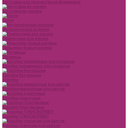
Заготовки для творчества из фоамирана
Заготовки из дерева
Кисти
Металлические изделия
Помпончики для декора
Прищепки, божьи коровки
Пуговицы
Коробки деревянные для подарков
Коробки без крышки
Коробки
Коробки квадратные для цветов
Коробки одиночные
Коробки Пластиковые
Коробки ТРАНСФОРМЕР
Коробки трапеции для цветов