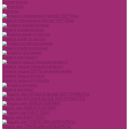
Воспитателю
Учителю
Бумага глянцевая в листах 100*70см
Бумага дизайнерская
Бумага крафт в листах
Бумага крафт в рулонах
Бумага пергамент
Бумага тишью (калька папирус)
Бумага тишью 50*70 см жемчужная
Бумага тишью в горох
Бумага тишью в полоску
Бумага эколюкс
Кашпо двп МУЗЫКАЛЬНЫЕ ИНСТРУМЕНТЫ
Кашпо двп ЖИВОНТЫЙ МИР
Кашпо двп БАНТ ЗОНТ
Кашпо двп ТРАПЕЦИИ и КРАДРАТЫ