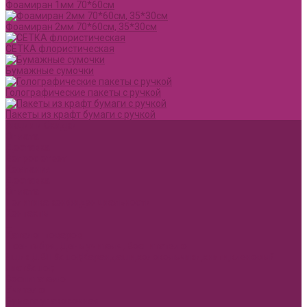
Фоамиран 1мм 70*60см
Фоамиран 2мм 70*60см, 35*30см
СЕТКА флористическая
Бумажные сумочки
Голографические пакеты с ручкой
Пакеты из крафт бумаги с ручкой
Акции и Скидки
Оплата
Доставка
Вопрос ответ
Компания
Доставка
Оплата
Политика конфиденциальности
Контакты
...
Каталог товаров
1 сентября, День учителя, Воспитателю
Ящик ДВП &quot;Карандаши,колокольчики,книги,кленовый
лист&quot;
Воспитателю
Учителю
Бумага упаковочная