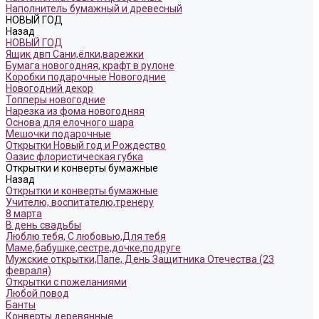
Наполнитель бумажный и древесный
НОВЫЙ ГОД
Назад
НОВЫЙ ГОД
Ящик двп Сани,ёлки,варежки
Бумага новогодняя, крафт в рулоне
Коробки подарочные Новогодние
Новогодний декор
Топперы новогодние
Нарезка из фома новогодняя
Основа для елочного шара
Мешочки подарочные
Открытки Новый год и Рождество
Оазис флористическая губка
Открытки и конверты бумажные
Назад
Открытки и конверты бумажные
Учителю, воспитателю,тренеру
8 марта
В день свадьбы
Люблю тебя, С любовью,Для тебя
Маме,бабушке,сестре,дочке,подруге
Мужские открытки,Папе, День Защитника Отечества (23
февраля)
Открытки с пожеланиями
Любой повод
Банты
Конверты деревянные