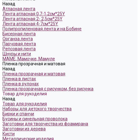
Назад
Атласная лента
Лента атласная 0,7-1,2см*25Y
Лента атласная 2- 2,5см*25Y
Лента атласная 4-7см*25Y
Полипропиленовая лента и на Бобине
Бисерная лента
Органза лента
Парчовая лента
Репсовая лента
Шнуры и нити
МАМЕ, Мамочке, Мамуле
Пленка прозрачная и матовая
Назад
Пленка прозрачная и матовая
Пленка в листах
Пленка в рулонах
Пленка прозрачная с рисунком, без рисунка
Товар для рукоделия
Назад
Товар для рукоделия
Наборы для детского творчества
Бирки и спанчи
Бусины и синельная проволока
Заготовки для творчества из фоамирана
Заготовки из дерева
Кисти
Металлические изделия