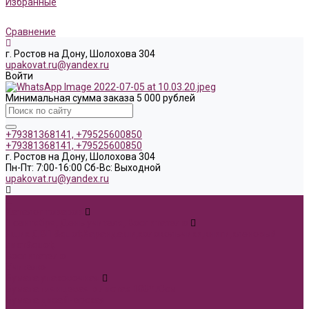
Избранные
Сравнение
г. Ростов на Дону, Шолохова 304
upakovat.ru@yandex.ru
Войти
Минимальная сумма заказа 5 000 рублей
+79381368141, +79525600850
+79381368141, +79525600850
г. Ростов на Дону, Шолохова 304
Пн-Пт: 7:00-16:00 Cб-Вс: Выходной
upakovat.ru@yandex.ru
...
Каталог товаров
1 сентября, День учителя, Воспитателю
Ящик ДВП &quot;Карандаши,колокольчики,книги,кленовый
лист&quot;
Воспитателю
Учителю
Бумага упаковочная
Бумага глянцевая в листах 100*70см
Бумага дизайнерская