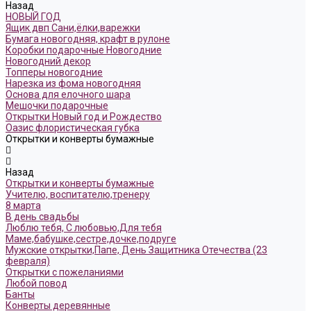
Назад
НОВЫЙ ГОД
Ящик двп Сани,ёлки,варежки
Бумага новогодняя, крафт в рулоне
Коробки подарочные Новогодние
Новогодний декор
Топперы новогодние
Нарезка из фома новогодняя
Основа для елочного шара
Мешочки подарочные
Открытки Новый год и Рождество
Оазис флористическая губка
Открытки и конверты бумажные
Назад
Открытки и конверты бумажные
Учителю, воспитателю,тренеру
8 марта
В день свадьбы
Люблю тебя, С любовью,Для тебя
Маме,бабушке,сестре,дочке,подруге
Мужские открытки,Папе, День Защитника Отечества (23
февраля)
Открытки с пожеланиями
Любой повод
Банты
Конверты деревянные