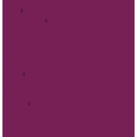
Пуговицы
Топперы для торта и букета
Коробки
Коробки деревянные для подарков
Коробки без крышки
Коробки
Коробки квадратные для цветов
Коробки одиночные
Коробки Пластиковые
Коробки ТРАНСФОРМЕР
Коробки трапеции для цветов
Наборы цветных коробок
Плайм пакет для цветов
Коробки, конусы для цветов
Мешковина
Наклейки
3D наклейки/стикеры
Глазки
Наклейки полубусины
Наклейки матовые и прозрачные
Наполнитель бумажный и древесный
НОВЫЙ ГОД
Ящик двп Сани,ёлки,варежки
Бумага новогодняя, крафт в рулоне
Коробки подарочные Новогодние
Новогодний декор
Топперы новогодние
Нарезка из фома новогодняя