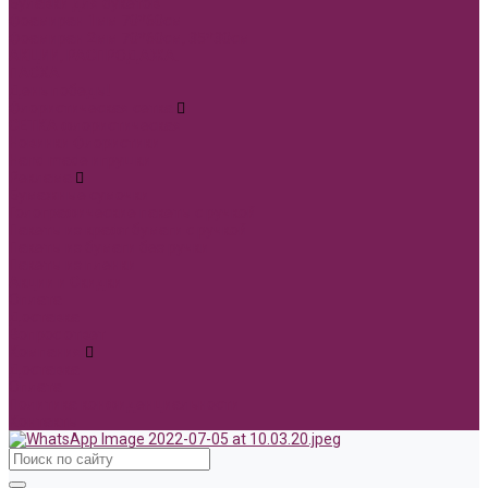
Булавки для букетов
Фоамиран 1мм 70*60см
Фоамиран 2мм 70*60см, 35*30см
АКЦИИ, РАСПРОДАЖА.
ПАСХА
День победы!
Флористическая сетка
СЕТКА флористическая
Новинки Флористики
Hand made игрушки
Реклама
Бумажные сумочки
Голографические пакеты с ручкой
Пакеты из крафт бумаги с ручкой
Пакеты из бумаги без ручки
Пакеты из пленки
Акции и Скидки
Оплата
Доставка
Вопрос ответ
Компания
Доставка
Оплата
Политика конфиденциальности
Контакты