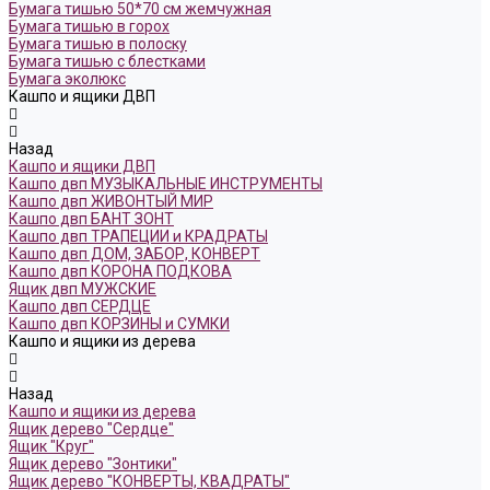
Бумага тишью 50*70 см жемчужная
Бумага тишью в горох
Бумага тишью в полоску
Бумага тишью с блестками
Бумага эколюкс
Кашпо и ящики ДВП
Назад
Кашпо и ящики ДВП
Кашпо двп МУЗЫКАЛЬНЫЕ ИНСТРУМЕНТЫ
Кашпо двп ЖИВОНТЫЙ МИР
Кашпо двп БАНТ ЗОНТ
Кашпо двп ТРАПЕЦИИ и КРАДРАТЫ
Кашпо двп ДОМ, ЗАБОР, КОНВЕРТ
Кашпо двп КОРОНА ПОДКОВА
Ящик двп МУЖСКИЕ
Кашпо двп СЕРДЦЕ
Кашпо двп КОРЗИНЫ и СУМКИ
Кашпо и ящики из дерева
Назад
Кашпо и ящики из дерева
Ящик дерево "Сердце"
Ящик "Круг"
Ящик дерево "Зонтики"
Ящик дерево "КОНВЕРТЫ, КВАДРАТЫ"