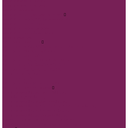
Бумага крафт в листах
Бумага крафт в рулонах
Бумага пергамент
Бумага тишью (калька папирус)
Бумага тишью 50*70 см жемчужная
Бумага тишью в горох
Бумага тишью в полоску
Бумага тишью с блестками
Бумага эколюкс
Кашпо и ящики ДВП
Кашпо двп МУЗЫКАЛЬНЫЕ ИНСТРУМЕНТЫ
Кашпо двп ЖИВОНТЫЙ МИР
Кашпо двп БАНТ ЗОНТ
Кашпо двп ТРАПЕЦИИ и КРАДРАТЫ
Кашпо двп ДОМ, ЗАБОР, КОНВЕРТ
Кашпо двп КОРОНА ПОДКОВА
Ящик двп МУЖСКИЕ
Кашпо двп СЕРДЦЕ
Кашпо двп КОРЗИНЫ и СУМКИ
Кашпо и ящики из дерева
Ящик дерево &quot;Сердце&quot;
Ящик &quot;Круг&quot;
Ящик дерево &quot;Зонтики&quot;
Ящик дерево &quot;КОНВЕРТЫ, КВАДРАТЫ&quot;
Ящик дерево &quot;Корзинки&quot;
Ящик дерево &quot;Сумочки&quot;
Корзины плетеные, ротанговые венки
Коробки сумки и плайм пакеты для цветов