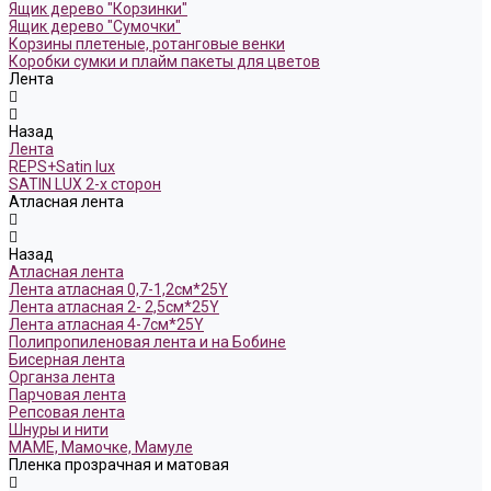
Ящик дерево "Корзинки"
Ящик дерево "Сумочки"
Корзины плетеные, ротанговые венки
Коробки сумки и плайм пакеты для цветов
Лента
Назад
Лента
REPS+Satin lux
SATIN LUX 2-х сторон
Атласная лента
Назад
Атласная лента
Лента атласная 0,7-1,2см*25Y
Лента атласная 2- 2,5см*25Y
Лента атласная 4-7см*25Y
Полипропиленовая лента и на Бобине
Бисерная лента
Органза лента
Парчовая лента
Репсовая лента
Шнуры и нити
МАМЕ, Мамочке, Мамуле
Пленка прозрачная и матовая