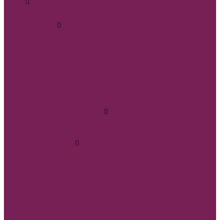
Лента
REPS+Satin lux
SATIN LUX 2-х сторон
Атласная лента
Лента атласная 0,7-1,2см*25Y
Лента атласная 2- 2,5см*25Y
Лента атласная 4-7см*25Y
Полипропиленовая лента и на Бобине
Бисерная лента
Органза лента
Парчовая лента
Репсовая лента
Шнуры и нити
МАМЕ, Мамочке, Мамуле
Пленка прозрачная и матовая
Пленка в листах
Пленка в рулонах
Пленка прозрачная с рисунком, без рисунка
Товар для рукоделия
Наборы для детского творчества
Бирки и спанчи
Бусины и синельная проволока
Заготовки для творчества из фоамирана
Заготовки из дерева
Кисти
Металлические изделия
Помпончики для декора
Прищепки, божьи коровки