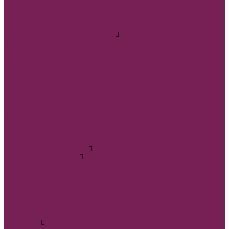
Основа для елочного шара
Мешочки подарочные
Открытки Новый год и Рождество
Оазис флористическая губка
Открытки и конверты бумажные
Учителю, воспитателю,тренеру
8 марта
В день свадьбы
Люблю тебя, С любовью,Для тебя
Маме,бабушке,сестре,дочке,подруге
Мужские открытки,Папе, День Защитника Отечества (23
февраля)
Открытки с пожеланиями
Любой повод
Банты
Конверты деревянные
Пакеты для цветов
Ценники для мела
Инструмент флористика
Герберная проволока
Проволока 0,3 мм
Проволока 0,4 мм
Проволока 0,5 мм
Перья декоративные
Изготовление изделий под заказ по вашему образцу из дерева
и ДВП(минимум 30шт)
Сухоцветы
Фоамиран