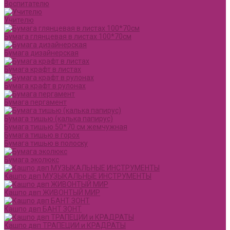
Воспитателю
Учителю
Бумага глянцевая в листах 100*70см
Бумага дизайнерская
Бумага крафт в листах
Бумага крафт в рулонах
Бумага пергамент
Бумага тишью (калька папирус)
Бумага тишью 50*70 см жемчужная
Бумага тишью в горох
Бумага тишью в полоску
Бумага эколюкс
Кашпо двп МУЗЫКАЛЬНЫЕ ИНСТРУМЕНТЫ
Кашпо двп ЖИВОНТЫЙ МИР
Кашпо двп БАНТ ЗОНТ
Кашпо двп ТРАПЕЦИИ и КРАДРАТЫ