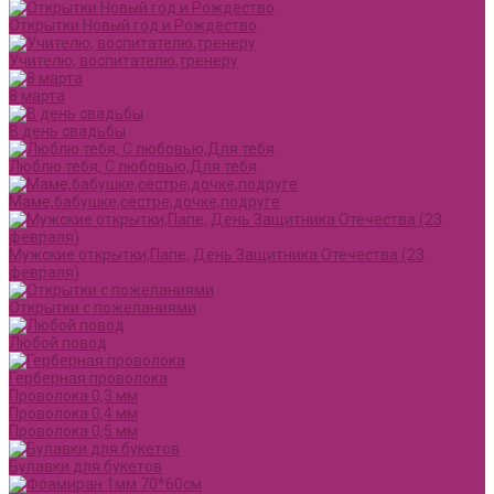
Открытки Новый год и Рождество
Учителю, воспитателю,тренеру
8 марта
В день свадьбы
Люблю тебя, С любовью,Для тебя
Маме,бабушке,сестре,дочке,подруге
Мужские открытки,Папе, День Защитника Отечества (23
февраля)
Открытки с пожеланиями
Любой повод
Герберная проволока
Проволока 0,3 мм
Проволока 0,4 мм
Проволока 0,5 мм
Булавки для букетов