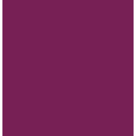
Бумага глянцевая в листах 100*70см
Бумага дизайнерская
Бумага крафт в листах
Бумага крафт в рулонах
Бумага пергамент
Бумага тишью (калька папирус)
Бумага тишью 50*70 см жемчужная
Бумага тишью в горох
Бумага тишью в полоску
Бумага тишью с блестками
Бумага эколюкс
Кашпо и ящики ДВП
Кашпо двп МУЗЫКАЛЬНЫЕ ИНСТРУМЕНТЫ
Кашпо двп ЖИВОНТЫЙ МИР
Кашпо двп БАНТ ЗОНТ
Кашпо двп ТРАПЕЦИИ и КРАДРАТЫ
Кашпо двп ДОМ, ЗАБОР, КОНВЕРТ
Кашпо двп КОРОНА ПОДКОВА
Ящик двп МУЖСКИЕ
Кашпо двп СЕРДЦЕ
Кашпо двп КОРЗИНЫ и СУМКИ
Кашпо и ящики из дерева
Ящик дерево &quot;Сердце&quot;
Ящик &quot;Круг&quot;
Ящик дерево &quot;Зонтики&quot;
Ящик дерево &quot;КОНВЕРТЫ, КВАДРАТЫ&quot;
Ящик дерево &quot;Корзинки&quot;
Ящик дерево &quot;Сумочки&quot;