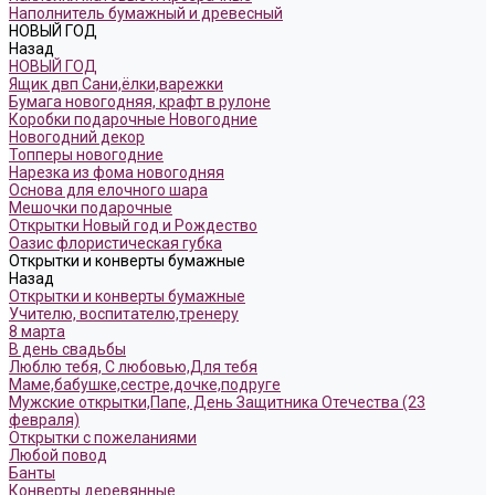
Наполнитель бумажный и древесный
НОВЫЙ ГОД
Назад
НОВЫЙ ГОД
Ящик двп Сани,ёлки,варежки
Бумага новогодняя, крафт в рулоне
Коробки подарочные Новогодние
Новогодний декор
Топперы новогодние
Нарезка из фома новогодняя
Основа для елочного шара
Мешочки подарочные
Открытки Новый год и Рождество
Оазис флористическая губка
Открытки и конверты бумажные
Назад
Открытки и конверты бумажные
Учителю, воспитателю,тренеру
8 марта
В день свадьбы
Люблю тебя, С любовью,Для тебя
Маме,бабушке,сестре,дочке,подруге
Мужские открытки,Папе, День Защитника Отечества (23
февраля)
Открытки с пожеланиями
Любой повод
Банты
Конверты деревянные