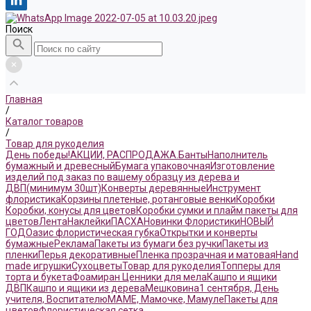
Поиск
Главная
/
Каталог товаров
/
Товар для рукоделия
День победы!
АКЦИИ, РАСПРОДАЖА.
Банты
Наполнитель
бумажный и древесный
Бумага упаковочная
Изготовление
изделий под заказ по вашему образцу из дерева и
ДВП(минимум 30шт)
Конверты деревянные
Инструмент
флористика
Корзины плетеные, ротанговые венки
Коробки
Коробки, конусы для цветов
Коробки сумки и плайм пакеты для
цветов
Лента
Наклейки
ПАСХА
Новинки Флористики
НОВЫЙ
ГОД
Оазис флористическая губка
Открытки и конверты
бумажные
Реклама
Пакеты из бумаги без ручки
Пакеты из
пленки
Перья декоративные
Пленка прозрачная и матовая
Hand
made игрушки
Сухоцветы
Товар для рукоделия
Топперы для
торта и букета
Фоамиран
Ценники для мела
Кашпо и ящики
ДВП
Кашпо и ящики из дерева
Мешковина
1 сентября, День
учителя, Воспитателю
МАМЕ, Мамочке, Мамуле
Пакеты для
цветов
Флористическая сетка