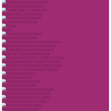
Наборы цветных коробок
Плайм пакет для цветов
3D наклейки/стикеры
Глазки
Наклейки полубусины
Наклейки матовые и прозрачные
Ящик двп Сани,ёлки,варежки
Бумага новогодняя, крафт в рулоне
Коробки подарочные Новогодние
Новогодний декор
Топперы новогодние
Нарезка из фома новогодняя
Основа для елочного шара
Мешочки подарочные