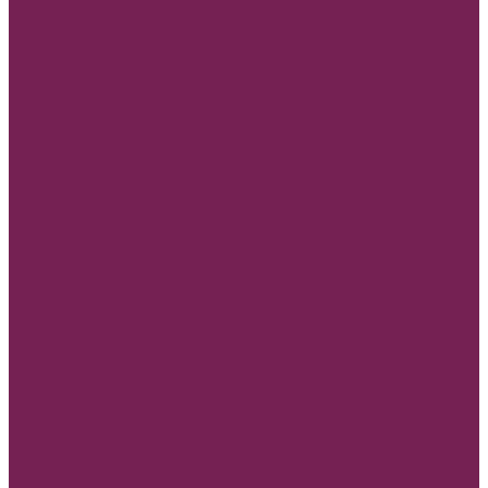
Помпончики для декора
Прищепки, божьи коровки
Пуговицы
Топперы для торта и букета
Коробки
Коробки деревянные для подарков
Коробки без крышки
Коробки
Коробки квадратные для цветов
Коробки одиночные
Коробки Пластиковые
Коробки ТРАНСФОРМЕР
Коробки трапеции для цветов
Наборы цветных коробок
Плайм пакет для цветов
Коробки, конусы для цветов
Мешковина
Наклейки
3D наклейки/стикеры
Глазки
Наклейки полубусины
Наклейки матовые и прозрачные
Наполнитель бумажный и древесный
НОВЫЙ ГОД
Ящик двп Сани,ёлки,варежки
Бумага новогодняя, крафт в рулоне
Коробки подарочные Новогодние
Новогодний декор