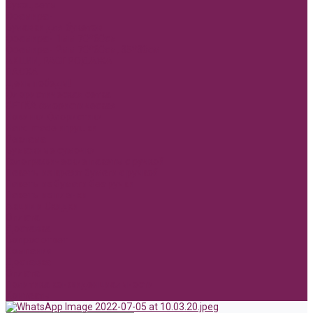
Сухоцветы
Фоамиран
Булавки для букетов
Фоамиран 1мм 70*60см
Фоамиран 2мм 70*60см, 35*30см
АКЦИИ, РАСПРОДАЖА.
ПАСХА
День победы!
Флористическая сетка
СЕТКА флористическая
Новинки Флористики
Hand made игрушки
Реклама
Бумажные сумочки
Голографические пакеты с ручкой
Пакеты из крафт бумаги с ручкой
Пакеты из бумаги без ручки
Пакеты из пленки
Акции и Скидки
Оплата
Доставка
Вопрос ответ
Компания
Доставка
Оплата
Политика конфиденциальности
Контакты