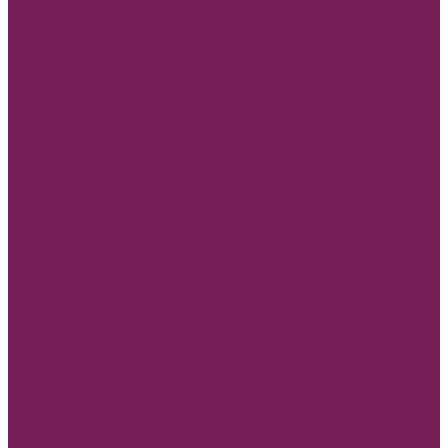
Корзины плетеные, ротанговые венки
Коробки сумки и плайм пакеты для цветов
Лента
REPS+Satin lux
SATIN LUX 2-х сторон
Атласная лента
Лента атласная 0,7-1,2см*25Y
Лента атласная 2- 2,5см*25Y
Лента атласная 4-7см*25Y
Полипропиленовая лента и на Бобине
Бисерная лента
Органза лента
Парчовая лента
Репсовая лента
Шнуры и нити
МАМЕ, Мамочке, Мамуле
Пленка прозрачная и матовая
Пленка в листах
Пленка в рулонах
Пленка прозрачная с рисунком, без рисунка
Товар для рукоделия
Наборы для детского творчества
Бирки и спанчи
Бусины и синельная проволока
Заготовки для творчества из фоамирана
Заготовки из дерева
Кисти
Металлические изделия