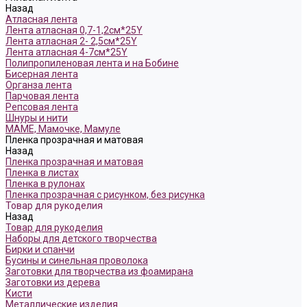
Назад
Атласная лента
Лента атласная 0,7-1,2см*25Y
Лента атласная 2- 2,5см*25Y
Лента атласная 4-7см*25Y
Полипропиленовая лента и на Бобине
Бисерная лента
Органза лента
Парчовая лента
Репсовая лента
Шнуры и нити
МАМЕ, Мамочке, Мамуле
Пленка прозрачная и матовая
Назад
Пленка прозрачная и матовая
Пленка в листах
Пленка в рулонах
Пленка прозрачная с рисунком, без рисунка
Товар для рукоделия
Назад
Товар для рукоделия
Наборы для детского творчества
Бирки и спанчи
Бусины и синельная проволока
Заготовки для творчества из фоамирана
Заготовки из дерева
Кисти
Металлические изделия