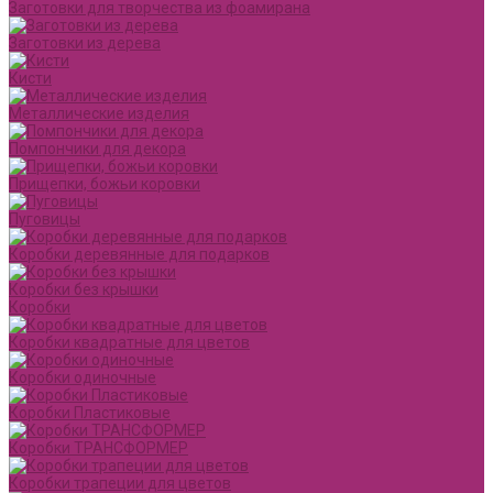
Заготовки для творчества из фоамирана
Заготовки из дерева
Кисти
Металлические изделия
Помпончики для декора
Прищепки, божьи коровки
Пуговицы
Коробки деревянные для подарков
Коробки без крышки
Коробки
Коробки квадратные для цветов
Коробки одиночные
Коробки Пластиковые
Коробки ТРАНСФОРМЕР
Коробки трапеции для цветов