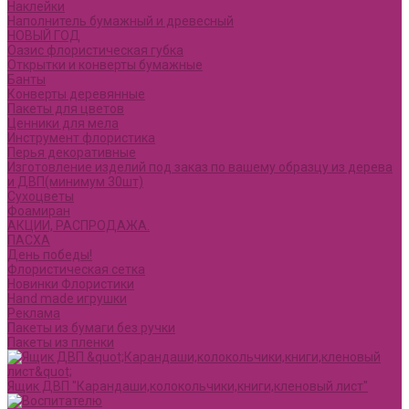
Наклейки
Наполнитель бумажный и древесный
НОВЫЙ ГОД
Оазис флористическая губка
Открытки и конверты бумажные
Банты
Конверты деревянные
Пакеты для цветов
Ценники для мела
Инструмент флористика
Перья декоративные
Изготовление изделий под заказ по вашему образцу из дерева
и ДВП(минимум 30шт)
Сухоцветы
Фоамиран
АКЦИИ, РАСПРОДАЖА.
ПАСХА
День победы!
Флористическая сетка
Новинки Флористики
Hand made игрушки
Реклама
Пакеты из бумаги без ручки
Пакеты из пленки
Ящик ДВП "Карандаши,колокольчики,книги,кленовый лист"