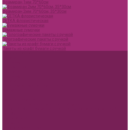
Фоамиран 1мм 70*60см
Фоамиран 2мм 70*60см, 35*30см
СЕТКА флористическая
Бумажные сумочки
Голографические пакеты с ручкой
Пакеты из крафт бумаги с ручкой
Акции и Скидки
Оплата
Доставка
Вопрос ответ
Компания
Доставка
Оплата
Политика конфиденциальности
Контакты
...
Каталог товаров
1 сентября, День учителя, Воспитателю
Ящик ДВП &quot;Карандаши,колокольчики,книги,кленовый
лист&quot;
Воспитателю
Учителю
Бумага упаковочная