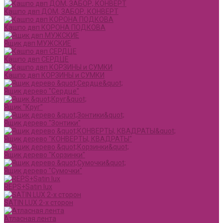
Кашпо двп ДОМ, ЗАБОР, КОНВЕРТ
Кашпо двп КОРОНА ПОДКОВА
Ящик двп МУЖСКИЕ
Кашпо двп СЕРДЦЕ
Кашпо двп КОРЗИНЫ и СУМКИ
Ящик дерево "Сердце"
Ящик "Круг"
Ящик дерево "Зонтики"
Ящик дерево "КОНВЕРТЫ, КВАДРАТЫ"
Ящик дерево "Корзинки"
Ящик дерево "Сумочки"
REPS+Satin lux
SATIN LUX 2-х сторон
Атласная лента