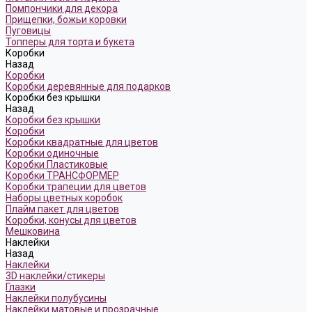
Помпончики для декора
Прищепки, божьи коровки
Пуговицы
Топперы для торта и букета
Коробки
Назад
Коробки
Коробки деревянные для подарков
Коробки без крышки
Назад
Коробки без крышки
Коробки
Коробки квадратные для цветов
Коробки одиночные
Коробки Пластиковые
Коробки ТРАНСФОРМЕР
Коробки трапеции для цветов
Наборы цветных коробок
Плайм пакет для цветов
Коробки, конусы для цветов
Мешковина
Наклейки
Назад
Наклейки
3D наклейки/стикеры
Глазки
Наклейки полубусины
Наклейки матовые и прозрачные