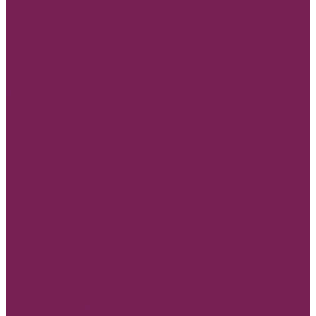
Топперы новогодние
Нарезка из фома новогодняя
Основа для елочного шара
Мешочки подарочные
Открытки Новый год и Рождество
Оазис флористическая губка
Открытки и конверты бумажные
Учителю, воспитателю,тренеру
8 марта
В день свадьбы
Люблю тебя, С любовью,Для тебя
Маме,бабушке,сестре,дочке,подруге
Мужские открытки,Папе, День Защитника Отечества (23
февраля)
Открытки с пожеланиями
Любой повод
Банты
Конверты деревянные
Пакеты для цветов
Ценники для мела
Инструмент флористика
Герберная проволока
Проволока 0,3 мм
Проволока 0,4 мм
Проволока 0,5 мм
Перья декоративные
Изготовление изделий под заказ по вашему образцу из дерева
и ДВП(минимум 30шт)