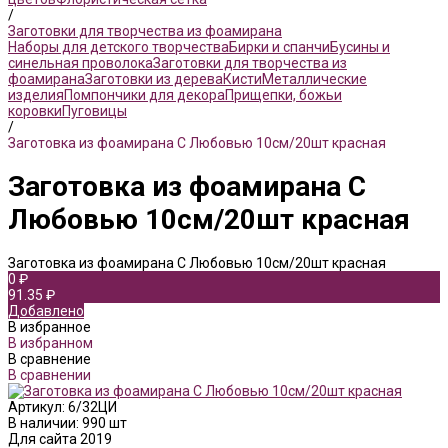
/
Заготовки для творчества из фоамирана
Наборы для детского творчества
Бирки и спанчи
Бусины и
синельная проволока
Заготовки для творчества из
фоамирана
Заготовки из дерева
Кисти
Металлические
изделия
Помпончики для декора
Прищепки, божьи
коровки
Пуговицы
/
Заготовка из фоамирана С Любовью 10см/20шт красная
Заготовка из фоамирана С
Любовью 10см/20шт красная
Заготовка из фоамирана С Любовью 10см/20шт красная
0 ₽
91.35 ₽
Добавлено
В избранное
В избранном
В сравнение
В сравнении
Артикул:
6/32ЦИ
В наличии: 990 шт
Для сайта 2019