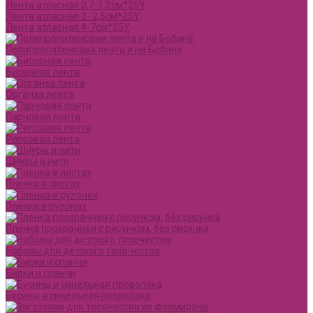
Лента атласная 0,7-1,2см*25Y
Лента атласная 2- 2,5см*25Y
Лента атласная 4-7см*25Y
Полипропиленовая лента и на Бобине
Бисерная лента
Органза лента
Парчовая лента
Репсовая лента
Шнуры и нити
Пленка в листах
Пленка в рулонах
Пленка прозрачная с рисунком, без рисунка
Наборы для детского творчества
Бирки и спанчи
Бусины и синельная проволока