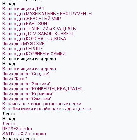
Назад
Кашпо и ящики ДВП
Кашпо двп МУЗЫКАЛЬНЫЕ ИНСТРУМЕНТЫ
Кашпо двп ЖИВОНТЫЙ МИР
Кашпо двп БАНТ ЗОНТ
Кашпо двп ТРАПЕЦИИ и КРАДРАТЫ
Кашпо двп ДОМ, ЗАБОР, КОНВЕРТ
Кашпо двп КОРОНА ПОДКОВА
Ящик двп МУЖСКИЕ
Кашпо двп СЕРДЦЕ
Кашпо двп КОРЗИНЫ и СУМКИ
Кашпо и ящики из дерева
Назад
Кашпо и ящики из дерева
Ящик дерево "Сердце"
Ящик "Круг"
Ящик дерево "Зонтики"
Ящик дерево "КОНВЕРТЫ, КВАДРАТЫ"
Ящик дерево "Корзинки"
Ящик дерево "Сумочки"
Корзины плетеные, ротанговые венки
Коробки сумки и плайм пакеты для цветов
Лента
Назад
Лента
REPS+Satin lux
SATIN LUX 2-х сторон
Атласная лента