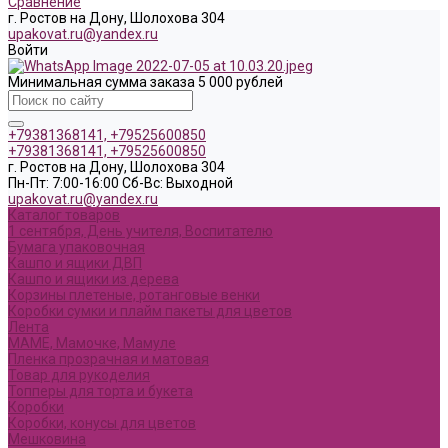
Сравнение
г. Ростов на Дону, Шолохова 304
upakovat.ru@yandex.ru
Войти
Минимальная сумма заказа 5 000 рублей
+79381368141, +79525600850
+79381368141, +79525600850
г. Ростов на Дону, Шолохова 304
Пн-Пт: 7:00-16:00 Cб-Вс: Выходной
upakovat.ru@yandex.ru
Каталог товаров
1 сентября, День учителя, Воспитателю
Бумага упаковочная
Кашпо и ящики ДВП
Кашпо и ящики из дерева
Корзины плетеные, ротанговые венки
Коробки сумки и плайм пакеты для цветов
Лента
МАМЕ, Мамочке, Мамуле
Пленка прозрачная и матовая
Товар для рукоделия
Топперы для торта и букета
Коробки
Коробки, конусы для цветов
Мешковина