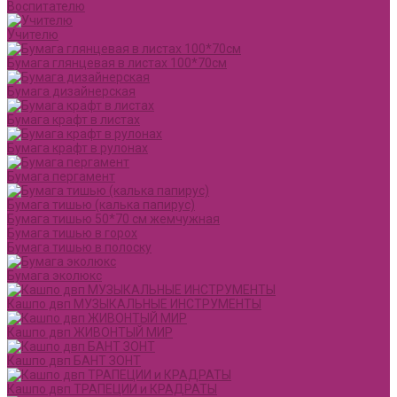
Воспитателю
Учителю
Бумага глянцевая в листах 100*70см
Бумага дизайнерская
Бумага крафт в листах
Бумага крафт в рулонах
Бумага пергамент
Бумага тишью (калька папирус)
Бумага тишью 50*70 см жемчужная
Бумага тишью в горох
Бумага тишью в полоску
Бумага эколюкс
Кашпо двп МУЗЫКАЛЬНЫЕ ИНСТРУМЕНТЫ
Кашпо двп ЖИВОНТЫЙ МИР
Кашпо двп БАНТ ЗОНТ
Кашпо двп ТРАПЕЦИИ и КРАДРАТЫ