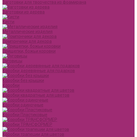
Заготовки для творчества из фоамирана
Заготовки из дерева
Кисти
Металлические изделия
Помпончики для декора
Прищепки, божьи коровки
Пуговицы
Коробки деревянные для подарков
Коробки без крышки
Коробки
Коробки квадратные для цветов
Коробки одиночные
Коробки Пластиковые
Коробки ТРАНСФОРМЕР
Коробки трапеции для цветов