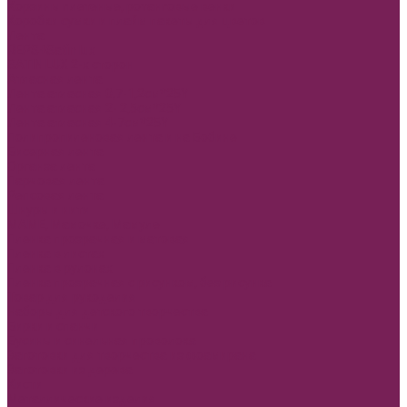
Корзины плетеные, ротанговые венки
Коробки сумки и плайм пакеты для цветов
Лента
REPS+Satin lux
SATIN LUX 2-х сторон
Атласная лента
Лента атласная 0,7-1,2см*25Y
Лента атласная 2- 2,5см*25Y
Лента атласная 4-7см*25Y
Полипропиленовая лента и на Бобине
Бисерная лента
Органза лента
Парчовая лента
Репсовая лента
Шнуры и нити
МАМЕ, Мамочке, Мамуле
Пленка прозрачная и матовая
Пленка в листах
Пленка в рулонах
Пленка прозрачная с рисунком, без рисунка
Товар для рукоделия
Наборы для детского творчества
Бирки и спанчи
Бусины и синельная проволока
Заготовки для творчества из фоамирана
Заготовки из дерева
Кисти
Металлические изделия