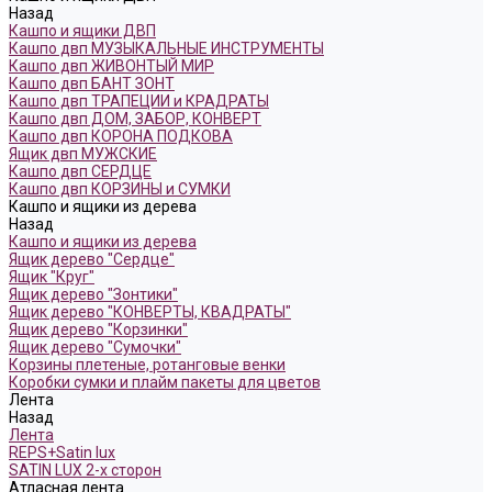
Назад
Кашпо и ящики ДВП
Кашпо двп МУЗЫКАЛЬНЫЕ ИНСТРУМЕНТЫ
Кашпо двп ЖИВОНТЫЙ МИР
Кашпо двп БАНТ ЗОНТ
Кашпо двп ТРАПЕЦИИ и КРАДРАТЫ
Кашпо двп ДОМ, ЗАБОР, КОНВЕРТ
Кашпо двп КОРОНА ПОДКОВА
Ящик двп МУЖСКИЕ
Кашпо двп СЕРДЦЕ
Кашпо двп КОРЗИНЫ и СУМКИ
Кашпо и ящики из дерева
Назад
Кашпо и ящики из дерева
Ящик дерево "Сердце"
Ящик "Круг"
Ящик дерево "Зонтики"
Ящик дерево "КОНВЕРТЫ, КВАДРАТЫ"
Ящик дерево "Корзинки"
Ящик дерево "Сумочки"
Корзины плетеные, ротанговые венки
Коробки сумки и плайм пакеты для цветов
Лента
Назад
Лента
REPS+Satin lux
SATIN LUX 2-х сторон
Атласная лента