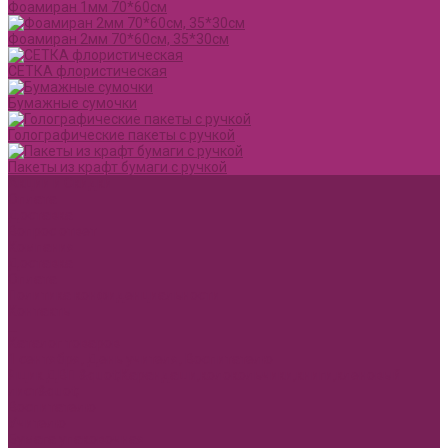
Фоамиран 1мм 70*60см
Фоамиран 2мм 70*60см, 35*30см
СЕТКА флористическая
Бумажные сумочки
Голографические пакеты с ручкой
Пакеты из крафт бумаги с ручкой
Акции и Скидки
Оплата
Доставка
Вопрос ответ
Компания
Доставка
Оплата
Политика конфиденциальности
Контакты
...
Каталог товаров
1 сентября, День учителя, Воспитателю
Ящик ДВП &quot;Карандаши,колокольчики,книги,кленовый
лист&quot;
Воспитателю
Учителю
Бумага упаковочная