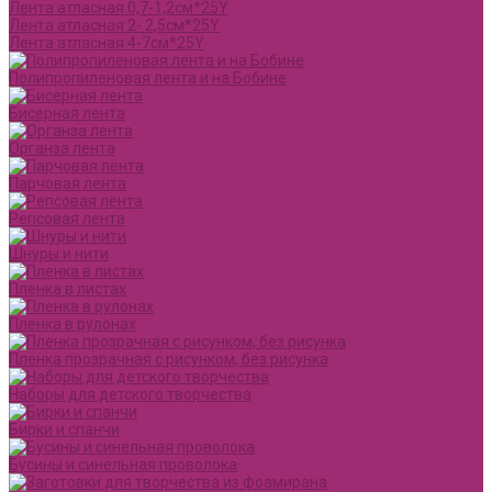
Лента атласная 0,7-1,2см*25Y
Лента атласная 2- 2,5см*25Y
Лента атласная 4-7см*25Y
Полипропиленовая лента и на Бобине
Бисерная лента
Органза лента
Парчовая лента
Репсовая лента
Шнуры и нити
Пленка в листах
Пленка в рулонах
Пленка прозрачная с рисунком, без рисунка
Наборы для детского творчества
Бирки и спанчи
Бусины и синельная проволока