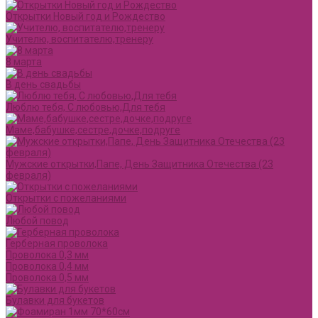
Открытки Новый год и Рождество
Учителю, воспитателю,тренеру
8 марта
В день свадьбы
Люблю тебя, С любовью,Для тебя
Маме,бабушке,сестре,дочке,подруге
Мужские открытки,Папе, День Защитника Отечества (23
февраля)
Открытки с пожеланиями
Любой повод
Герберная проволока
Проволока 0,3 мм
Проволока 0,4 мм
Проволока 0,5 мм
Булавки для букетов