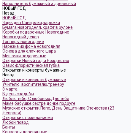
Наполнитель бумажный и древесный
НОВЫЙ ГОД
Назад
НОВЫЙ ГОД
Ящик двп Сани,ёлки,варежки
Бумага новогодняя, крафт в рулоне
Коробки подарочные Новогодние
Новогодний декор
Топперы новогодние
Нарезка из фома новогодняя
Основа для елочного шара
Мешочки подарочные
Открытки Новый год и Рождество
Оазис флористическая губка
Открытки и конверты бумажные
Назад
Открытки и конверты бумажные
Учителю, воспитателю,тренеру
8 марта
В день свадьбы
Люблю тебя, С любовью,Для тебя
Маме,бабушке,сестре,дочке,подруге
Мужские открытки,Папе, День Защитника Отечества (23
февраля)
Открытки с пожеланиями
Любой повод
Банты
Конверты деревянные