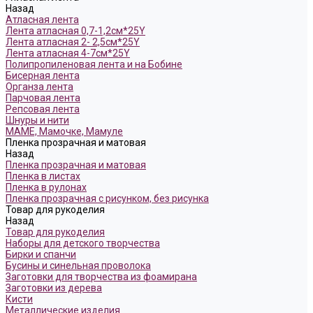
Назад
Атласная лента
Лента атласная 0,7-1,2см*25Y
Лента атласная 2- 2,5см*25Y
Лента атласная 4-7см*25Y
Полипропиленовая лента и на Бобине
Бисерная лента
Органза лента
Парчовая лента
Репсовая лента
Шнуры и нити
МАМЕ, Мамочке, Мамуле
Пленка прозрачная и матовая
Назад
Пленка прозрачная и матовая
Пленка в листах
Пленка в рулонах
Пленка прозрачная с рисунком, без рисунка
Товар для рукоделия
Назад
Товар для рукоделия
Наборы для детского творчества
Бирки и спанчи
Бусины и синельная проволока
Заготовки для творчества из фоамирана
Заготовки из дерева
Кисти
Металлические изделия