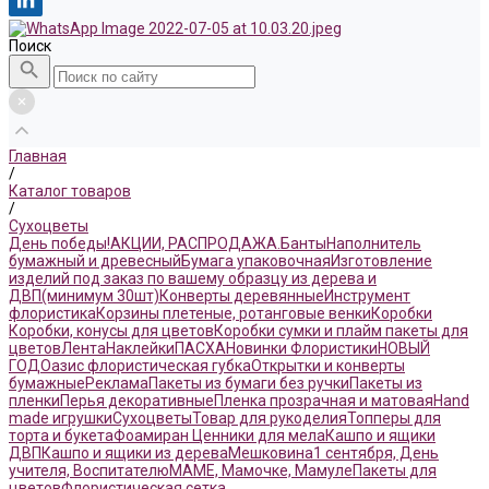
Поиск
Главная
/
Каталог товаров
/
Сухоцветы
День победы!
АКЦИИ, РАСПРОДАЖА.
Банты
Наполнитель
бумажный и древесный
Бумага упаковочная
Изготовление
изделий под заказ по вашему образцу из дерева и
ДВП(минимум 30шт)
Конверты деревянные
Инструмент
флористика
Корзины плетеные, ротанговые венки
Коробки
Коробки, конусы для цветов
Коробки сумки и плайм пакеты для
цветов
Лента
Наклейки
ПАСХА
Новинки Флористики
НОВЫЙ
ГОД
Оазис флористическая губка
Открытки и конверты
бумажные
Реклама
Пакеты из бумаги без ручки
Пакеты из
пленки
Перья декоративные
Пленка прозрачная и матовая
Hand
made игрушки
Сухоцветы
Товар для рукоделия
Топперы для
торта и букета
Фоамиран
Ценники для мела
Кашпо и ящики
ДВП
Кашпо и ящики из дерева
Мешковина
1 сентября, День
учителя, Воспитателю
МАМЕ, Мамочке, Мамуле
Пакеты для
цветов
Флористическая сетка