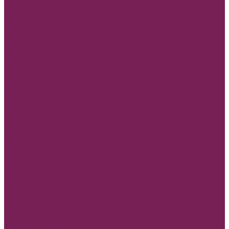
Топперы новогодние
Нарезка из фома новогодняя
Основа для елочного шара
Мешочки подарочные
Открытки Новый год и Рождество
Оазис флористическая губка
Открытки и конверты бумажные
Учителю, воспитателю,тренеру
8 марта
В день свадьбы
Люблю тебя, С любовью,Для тебя
Маме,бабушке,сестре,дочке,подруге
Мужские открытки,Папе, День Защитника Отечества (23
февраля)
Открытки с пожеланиями
Любой повод
Банты
Конверты деревянные
Пакеты для цветов
Ценники для мела
Инструмент флористика
Герберная проволока
Проволока 0,3 мм
Проволока 0,4 мм
Проволока 0,5 мм
Перья декоративные
Изготовление изделий под заказ по вашему образцу из дерева
и ДВП(минимум 30шт)