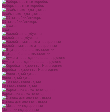
Наборы цветных коробок
Плайм пакет для цветов
3D наклейки/стикеры
Глазки
Наклейки полубусины
Наклейки матовые и прозрачные
Ящик двп Сани,ёлки,варежки
Бумага новогодняя, крафт в рулоне
Коробки подарочные Новогодние
Новогодний декор
Топперы новогодние
Нарезка из фома новогодняя
Основа для елочного шара
Мешочки подарочные