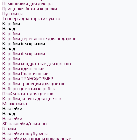
Помпончики для декора
Прищепки, божьи коровки
Пуговицы
Топперы для торта и букета
Коробки
Назад
Коробки
Коробки деревянные для подарков
Коробки без крышки
Назад
Коробки без крышки
Коробки
Коробки квадратные для цветов
Коробки одиночные
Коробки Пластиковые
Коробки ТРАНСФОРМЕР
Коробки трапеции для цветов
Наборы цветных коробок
Плайм пакет для цветов
Коробки, конусы для цветов
Мешковина
Наклейки
Назад
Наклейки
3D наклейки/стикеры
Глазки
Наклейки полубусины
Наклейки матовые и прозрачные