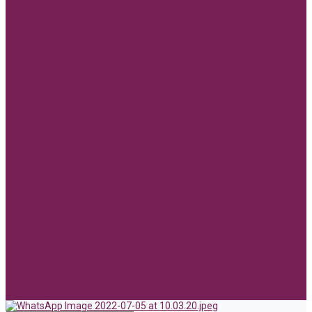
Сухоцветы
Фоамиран
Булавки для букетов
Фоамиран 1мм 70*60см
Фоамиран 2мм 70*60см, 35*30см
АКЦИИ, РАСПРОДАЖА.
ПАСХА
День победы!
Флористическая сетка
СЕТКА флористическая
Новинки Флористики
Hand made игрушки
Реклама
Бумажные сумочки
Голографические пакеты с ручкой
Пакеты из крафт бумаги с ручкой
Пакеты из бумаги без ручки
Пакеты из пленки
Акции и Скидки
Оплата
Доставка
Вопрос ответ
Компания
Доставка
Оплата
Политика конфиденциальности
Контакты