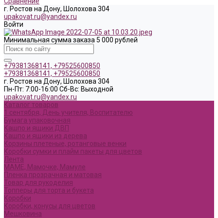
Сравнение
г. Ростов на Дону, Шолохова 304
upakovat.ru@yandex.ru
Войти
Минимальная сумма заказа 5 000 рублей
+79381368141, +79525600850
+79381368141, +79525600850
г. Ростов на Дону, Шолохова 304
Пн-Пт: 7:00-16:00 Cб-Вс: Выходной
upakovat.ru@yandex.ru
Каталог товаров
1 сентября, День учителя, Воспитателю
Бумага упаковочная
Кашпо и ящики ДВП
Кашпо и ящики из дерева
Корзины плетеные, ротанговые венки
Коробки сумки и плайм пакеты для цветов
Лента
МАМЕ, Мамочке, Мамуле
Пленка прозрачная и матовая
Товар для рукоделия
Топперы для торта и букета
Коробки
Коробки, конусы для цветов
Мешковина