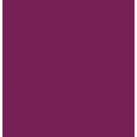
Бумага глянцевая в листах 100*70см
Бумага дизайнерская
Бумага крафт в листах
Бумага крафт в рулонах
Бумага пергамент
Бумага тишью (калька папирус)
Бумага тишью 50*70 см жемчужная
Бумага тишью в горох
Бумага тишью в полоску
Бумага тишью с блестками
Бумага эколюкс
Кашпо и ящики ДВП
Кашпо двп МУЗЫКАЛЬНЫЕ ИНСТРУМЕНТЫ
Кашпо двп ЖИВОНТЫЙ МИР
Кашпо двп БАНТ ЗОНТ
Кашпо двп ТРАПЕЦИИ и КРАДРАТЫ
Кашпо двп ДОМ, ЗАБОР, КОНВЕРТ
Кашпо двп КОРОНА ПОДКОВА
Ящик двп МУЖСКИЕ
Кашпо двп СЕРДЦЕ
Кашпо двп КОРЗИНЫ и СУМКИ
Кашпо и ящики из дерева
Ящик дерево &quot;Сердце&quot;
Ящик &quot;Круг&quot;
Ящик дерево &quot;Зонтики&quot;
Ящик дерево &quot;КОНВЕРТЫ, КВАДРАТЫ&quot;
Ящик дерево &quot;Корзинки&quot;
Ящик дерево &quot;Сумочки&quot;