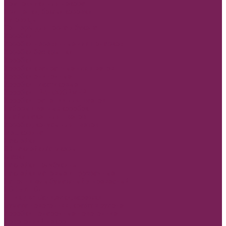
Помпончики для декора
Прищепки, божьи коровки
Пуговицы
Топперы для торта и букета
Коробки
Коробки деревянные для подарков
Коробки без крышки
Коробки
Коробки квадратные для цветов
Коробки одиночные
Коробки Пластиковые
Коробки ТРАНСФОРМЕР
Коробки трапеции для цветов
Наборы цветных коробок
Плайм пакет для цветов
Коробки, конусы для цветов
Мешковина
Наклейки
3D наклейки/стикеры
Глазки
Наклейки полубусины
Наклейки матовые и прозрачные
Наполнитель бумажный и древесный
НОВЫЙ ГОД
Ящик двп Сани,ёлки,варежки
Бумага новогодняя, крафт в рулоне
Коробки подарочные Новогодние
Новогодний декор