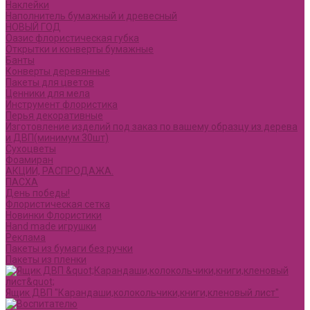
Наклейки
Наполнитель бумажный и древесный
НОВЫЙ ГОД
Оазис флористическая губка
Открытки и конверты бумажные
Банты
Конверты деревянные
Пакеты для цветов
Ценники для мела
Инструмент флористика
Перья декоративные
Изготовление изделий под заказ по вашему образцу из дерева
и ДВП(минимум 30шт)
Сухоцветы
Фоамиран
АКЦИИ, РАСПРОДАЖА.
ПАСХА
День победы!
Флористическая сетка
Новинки Флористики
Hand made игрушки
Реклама
Пакеты из бумаги без ручки
Пакеты из пленки
Ящик ДВП "Карандаши,колокольчики,книги,кленовый лист"