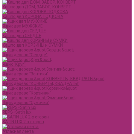
Кашпо двп ДОМ, ЗАБОР, КОНВЕРТ
Кашпо двп КОРОНА ПОДКОВА
Ящик двп МУЖСКИЕ
Кашпо двп СЕРДЦЕ
Кашпо двп КОРЗИНЫ и СУМКИ
Ящик дерево "Сердце"
Ящик "Круг"
Ящик дерево "Зонтики"
Ящик дерево "КОНВЕРТЫ, КВАДРАТЫ"
Ящик дерево "Корзинки"
Ящик дерево "Сумочки"
REPS+Satin lux
SATIN LUX 2-х сторон
Атласная лента