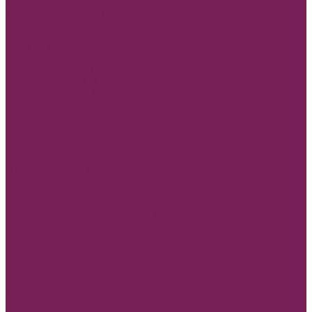
Корзины плетеные, ротанговые венки
Коробки сумки и плайм пакеты для цветов
Лента
REPS+Satin lux
SATIN LUX 2-х сторон
Атласная лента
Лента атласная 0,7-1,2см*25Y
Лента атласная 2- 2,5см*25Y
Лента атласная 4-7см*25Y
Полипропиленовая лента и на Бобине
Бисерная лента
Органза лента
Парчовая лента
Репсовая лента
Шнуры и нити
МАМЕ, Мамочке, Мамуле
Пленка прозрачная и матовая
Пленка в листах
Пленка в рулонах
Пленка прозрачная с рисунком, без рисунка
Товар для рукоделия
Наборы для детского творчества
Бирки и спанчи
Бусины и синельная проволока
Заготовки для творчества из фоамирана
Заготовки из дерева
Кисти
Металлические изделия