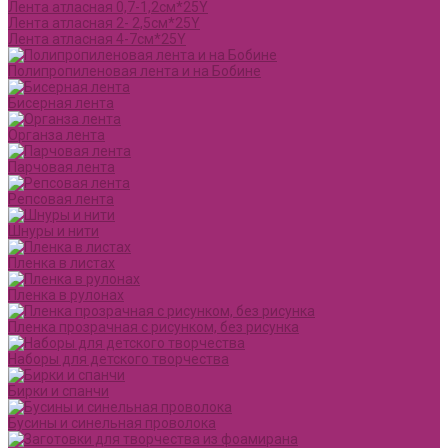
Лента атласная 0,7-1,2см*25Y
Лента атласная 2- 2,5см*25Y
Лента атласная 4-7см*25Y
Полипропиленовая лента и на Бобине
Бисерная лента
Органза лента
Парчовая лента
Репсовая лента
Шнуры и нити
Пленка в листах
Пленка в рулонах
Пленка прозрачная с рисунком, без рисунка
Наборы для детского творчества
Бирки и спанчи
Бусины и синельная проволока