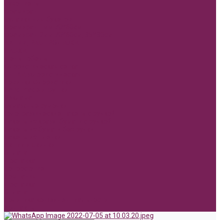
Сухоцветы
Фоамиран
Булавки для букетов
Фоамиран 1мм 70*60см
Фоамиран 2мм 70*60см, 35*30см
АКЦИИ, РАСПРОДАЖА.
ПАСХА
День победы!
Флористическая сетка
СЕТКА флористическая
Новинки Флористики
Hand made игрушки
Реклама
Бумажные сумочки
Голографические пакеты с ручкой
Пакеты из крафт бумаги с ручкой
Пакеты из бумаги без ручки
Пакеты из пленки
Акции и Скидки
Оплата
Доставка
Вопрос ответ
Компания
Доставка
Оплата
Политика конфиденциальности
Контакты