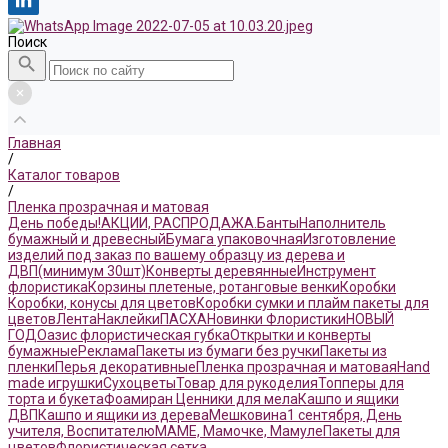
Поиск
Главная
/
Каталог товаров
/
Пленка прозрачная и матовая
День победы!
АКЦИИ, РАСПРОДАЖА.
Банты
Наполнитель
бумажный и древесный
Бумага упаковочная
Изготовление
изделий под заказ по вашему образцу из дерева и
ДВП(минимум 30шт)
Конверты деревянные
Инструмент
флористика
Корзины плетеные, ротанговые венки
Коробки
Коробки, конусы для цветов
Коробки сумки и плайм пакеты для
цветов
Лента
Наклейки
ПАСХА
Новинки Флористики
НОВЫЙ
ГОД
Оазис флористическая губка
Открытки и конверты
бумажные
Реклама
Пакеты из бумаги без ручки
Пакеты из
пленки
Перья декоративные
Пленка прозрачная и матовая
Hand
made игрушки
Сухоцветы
Товар для рукоделия
Топперы для
торта и букета
Фоамиран
Ценники для мела
Кашпо и ящики
ДВП
Кашпо и ящики из дерева
Мешковина
1 сентября, День
учителя, Воспитателю
МАМЕ, Мамочке, Мамуле
Пакеты для
цветов
Флористическая сетка