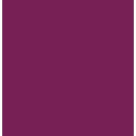
Топперы новогодние
Нарезка из фома новогодняя
Основа для елочного шара
Мешочки подарочные
Открытки Новый год и Рождество
Оазис флористическая губка
Открытки и конверты бумажные
Учителю, воспитателю,тренеру
8 марта
В день свадьбы
Люблю тебя, С любовью,Для тебя
Маме,бабушке,сестре,дочке,подруге
Мужские открытки,Папе, День Защитника Отечества (23
февраля)
Открытки с пожеланиями
Любой повод
Банты
Конверты деревянные
Пакеты для цветов
Ценники для мела
Инструмент флористика
Герберная проволока
Проволока 0,3 мм
Проволока 0,4 мм
Проволока 0,5 мм
Перья декоративные
Изготовление изделий под заказ по вашему образцу из дерева
и ДВП(минимум 30шт)