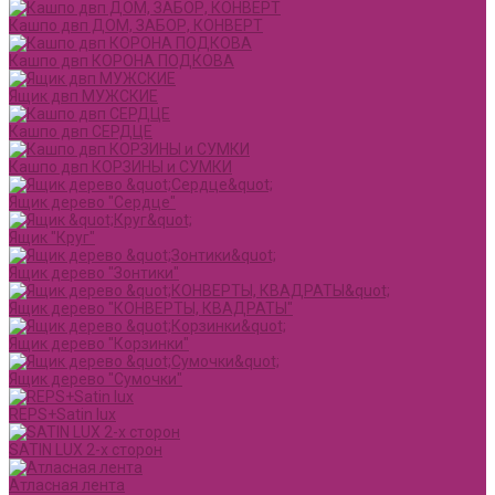
Кашпо двп ДОМ, ЗАБОР, КОНВЕРТ
Кашпо двп КОРОНА ПОДКОВА
Ящик двп МУЖСКИЕ
Кашпо двп СЕРДЦЕ
Кашпо двп КОРЗИНЫ и СУМКИ
Ящик дерево "Сердце"
Ящик "Круг"
Ящик дерево "Зонтики"
Ящик дерево "КОНВЕРТЫ, КВАДРАТЫ"
Ящик дерево "Корзинки"
Ящик дерево "Сумочки"
REPS+Satin lux
SATIN LUX 2-х сторон
Атласная лента