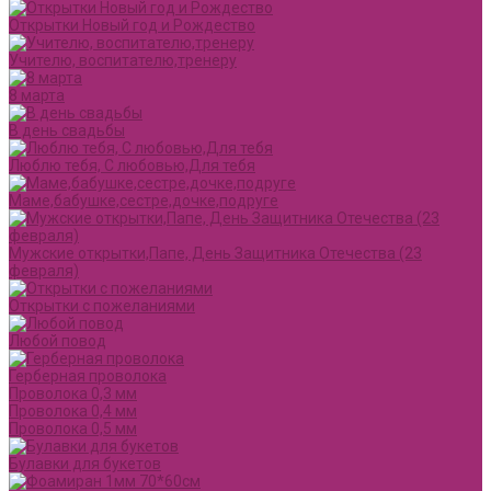
Открытки Новый год и Рождество
Учителю, воспитателю,тренеру
8 марта
В день свадьбы
Люблю тебя, С любовью,Для тебя
Маме,бабушке,сестре,дочке,подруге
Мужские открытки,Папе, День Защитника Отечества (23
февраля)
Открытки с пожеланиями
Любой повод
Герберная проволока
Проволока 0,3 мм
Проволока 0,4 мм
Проволока 0,5 мм
Булавки для букетов