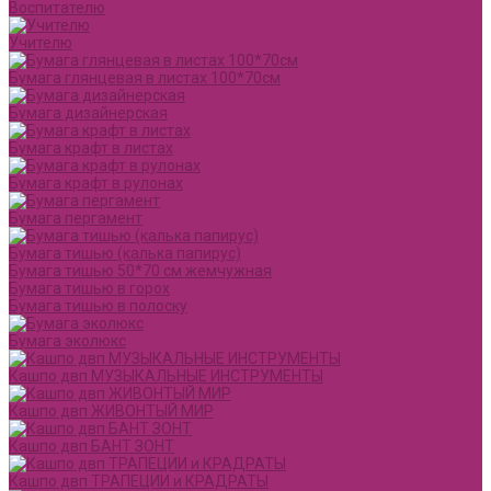
Воспитателю
Учителю
Бумага глянцевая в листах 100*70см
Бумага дизайнерская
Бумага крафт в листах
Бумага крафт в рулонах
Бумага пергамент
Бумага тишью (калька папирус)
Бумага тишью 50*70 см жемчужная
Бумага тишью в горох
Бумага тишью в полоску
Бумага эколюкс
Кашпо двп МУЗЫКАЛЬНЫЕ ИНСТРУМЕНТЫ
Кашпо двп ЖИВОНТЫЙ МИР
Кашпо двп БАНТ ЗОНТ
Кашпо двп ТРАПЕЦИИ и КРАДРАТЫ