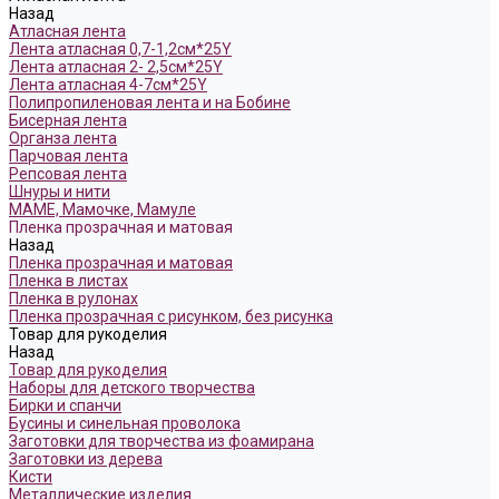
Назад
Атласная лента
Лента атласная 0,7-1,2см*25Y
Лента атласная 2- 2,5см*25Y
Лента атласная 4-7см*25Y
Полипропиленовая лента и на Бобине
Бисерная лента
Органза лента
Парчовая лента
Репсовая лента
Шнуры и нити
МАМЕ, Мамочке, Мамуле
Пленка прозрачная и матовая
Назад
Пленка прозрачная и матовая
Пленка в листах
Пленка в рулонах
Пленка прозрачная с рисунком, без рисунка
Товар для рукоделия
Назад
Товар для рукоделия
Наборы для детского творчества
Бирки и спанчи
Бусины и синельная проволока
Заготовки для творчества из фоамирана
Заготовки из дерева
Кисти
Металлические изделия