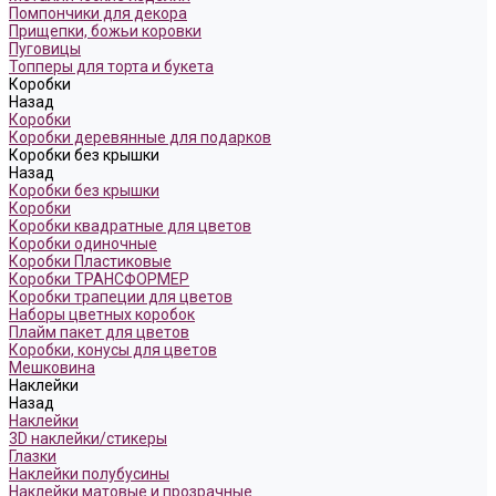
Помпончики для декора
Прищепки, божьи коровки
Пуговицы
Топперы для торта и букета
Коробки
Назад
Коробки
Коробки деревянные для подарков
Коробки без крышки
Назад
Коробки без крышки
Коробки
Коробки квадратные для цветов
Коробки одиночные
Коробки Пластиковые
Коробки ТРАНСФОРМЕР
Коробки трапеции для цветов
Наборы цветных коробок
Плайм пакет для цветов
Коробки, конусы для цветов
Мешковина
Наклейки
Назад
Наклейки
3D наклейки/стикеры
Глазки
Наклейки полубусины
Наклейки матовые и прозрачные