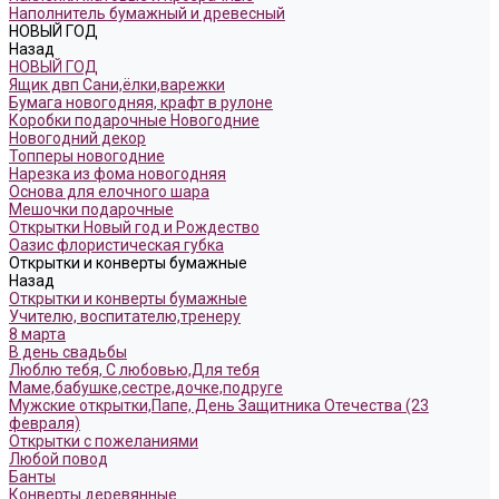
Наполнитель бумажный и древесный
НОВЫЙ ГОД
Назад
НОВЫЙ ГОД
Ящик двп Сани,ёлки,варежки
Бумага новогодняя, крафт в рулоне
Коробки подарочные Новогодние
Новогодний декор
Топперы новогодние
Нарезка из фома новогодняя
Основа для елочного шара
Мешочки подарочные
Открытки Новый год и Рождество
Оазис флористическая губка
Открытки и конверты бумажные
Назад
Открытки и конверты бумажные
Учителю, воспитателю,тренеру
8 марта
В день свадьбы
Люблю тебя, С любовью,Для тебя
Маме,бабушке,сестре,дочке,подруге
Мужские открытки,Папе, День Защитника Отечества (23
февраля)
Открытки с пожеланиями
Любой повод
Банты
Конверты деревянные