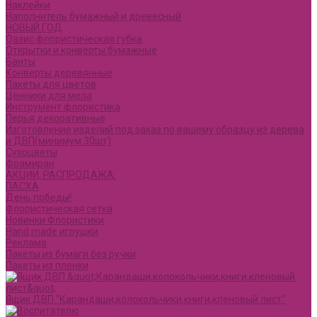
Наклейки
Наполнитель бумажный и древесный
НОВЫЙ ГОД
Оазис флористическая губка
Открытки и конверты бумажные
Банты
Конверты деревянные
Пакеты для цветов
Ценники для мела
Инструмент флористика
Перья декоративные
Изготовление изделий под заказ по вашему образцу из дерева
и ДВП(минимум 30шт)
Сухоцветы
Фоамиран
АКЦИИ, РАСПРОДАЖА.
ПАСХА
День победы!
Флористическая сетка
Новинки Флористики
Hand made игрушки
Реклама
Пакеты из бумаги без ручки
Пакеты из пленки
Ящик ДВП "Карандаши,колокольчики,книги,кленовый лист"