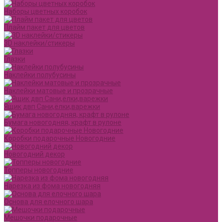
Наборы цветных коробок
Плайм пакет для цветов
3D наклейки/стикеры
Глазки
Наклейки полубусины
Наклейки матовые и прозрачные
Ящик двп Сани,ёлки,варежки
Бумага новогодняя, крафт в рулоне
Коробки подарочные Новогодние
Новогодний декор
Топперы новогодние
Нарезка из фома новогодняя
Основа для елочного шара
Мешочки подарочные