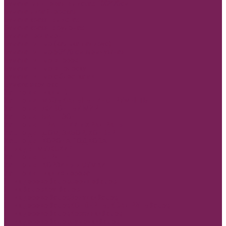
Бумага глянцевая в листах 100*70см
Бумага дизайнерская
Бумага крафт в листах
Бумага крафт в рулонах
Бумага пергамент
Бумага тишью (калька папирус)
Бумага тишью 50*70 см жемчужная
Бумага тишью в горох
Бумага тишью в полоску
Бумага тишью с блестками
Бумага эколюкс
Кашпо и ящики ДВП
Кашпо двп МУЗЫКАЛЬНЫЕ ИНСТРУМЕНТЫ
Кашпо двп ЖИВОНТЫЙ МИР
Кашпо двп БАНТ ЗОНТ
Кашпо двп ТРАПЕЦИИ и КРАДРАТЫ
Кашпо двп ДОМ, ЗАБОР, КОНВЕРТ
Кашпо двп КОРОНА ПОДКОВА
Ящик двп МУЖСКИЕ
Кашпо двп СЕРДЦЕ
Кашпо двп КОРЗИНЫ и СУМКИ
Кашпо и ящики из дерева
Ящик дерево &quot;Сердце&quot;
Ящик &quot;Круг&quot;
Ящик дерево &quot;Зонтики&quot;
Ящик дерево &quot;КОНВЕРТЫ, КВАДРАТЫ&quot;
Ящик дерево &quot;Корзинки&quot;
Ящик дерево &quot;Сумочки&quot;