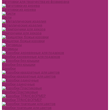
Заготовки для творчества из фоамирана
Заготовки из дерева
Кисти
Металлические изделия
Помпончики для декора
Прищепки, божьи коровки
Пуговицы
Коробки деревянные для подарков
Коробки без крышки
Коробки
Коробки квадратные для цветов
Коробки одиночные
Коробки Пластиковые
Коробки ТРАНСФОРМЕР
Коробки трапеции для цветов