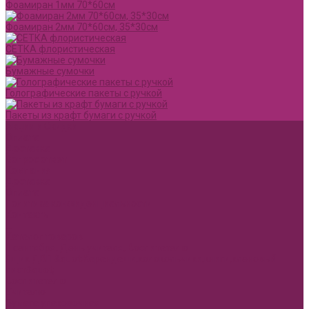
Фоамиран 1мм 70*60см
Фоамиран 2мм 70*60см, 35*30см
СЕТКА флористическая
Бумажные сумочки
Голографические пакеты с ручкой
Пакеты из крафт бумаги с ручкой
Акции и Скидки
Оплата
Доставка
Вопрос ответ
Компания
Доставка
Оплата
Политика конфиденциальности
Контакты
...
Каталог товаров
1 сентября, День учителя, Воспитателю
Ящик ДВП &quot;Карандаши,колокольчики,книги,кленовый
лист&quot;
Воспитателю
Учителю
Бумага упаковочная