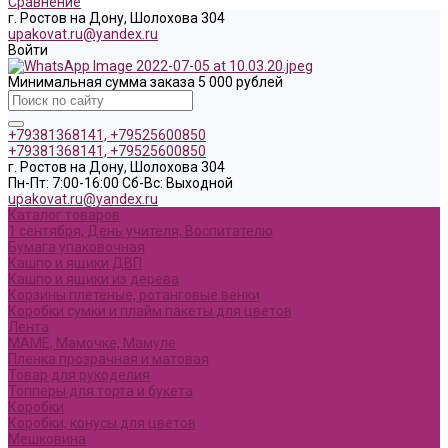
Сравнение
г. Ростов на Дону, Шолохова 304
upakovat.ru@yandex.ru
Войти
Минимальная сумма заказа 5 000 рублей
+79381368141, +79525600850
+79381368141, +79525600850
г. Ростов на Дону, Шолохова 304
Пн-Пт: 7:00-16:00 Cб-Вс: Выходной
upakovat.ru@yandex.ru
Каталог товаров
1 сентября, День учителя, Воспитателю
Бумага упаковочная
Кашпо и ящики ДВП
Кашпо и ящики из дерева
Корзины плетеные, ротанговые венки
Коробки сумки и плайм пакеты для цветов
Лента
МАМЕ, Мамочке, Мамуле
Пленка прозрачная и матовая
Товар для рукоделия
Топперы для торта и букета
Коробки
Коробки, конусы для цветов
Мешковина