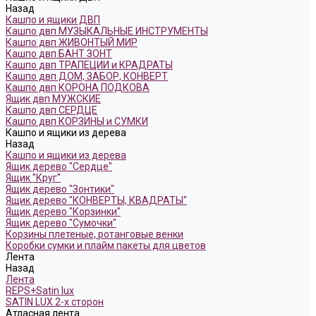
Назад
Кашпо и ящики ДВП
Кашпо двп МУЗЫКАЛЬНЫЕ ИНСТРУМЕНТЫ
Кашпо двп ЖИВОНТЫЙ МИР
Кашпо двп БАНТ ЗОНТ
Кашпо двп ТРАПЕЦИИ и КРАДРАТЫ
Кашпо двп ДОМ, ЗАБОР, КОНВЕРТ
Кашпо двп КОРОНА ПОДКОВА
Ящик двп МУЖСКИЕ
Кашпо двп СЕРДЦЕ
Кашпо двп КОРЗИНЫ и СУМКИ
Кашпо и ящики из дерева
Назад
Кашпо и ящики из дерева
Ящик дерево "Сердце"
Ящик "Круг"
Ящик дерево "Зонтики"
Ящик дерево "КОНВЕРТЫ, КВАДРАТЫ"
Ящик дерево "Корзинки"
Ящик дерево "Сумочки"
Корзины плетеные, ротанговые венки
Коробки сумки и плайм пакеты для цветов
Лента
Назад
Лента
REPS+Satin lux
SATIN LUX 2-х сторон
Атласная лента