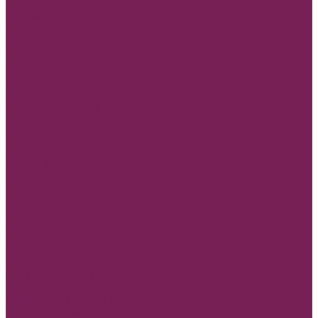
Помпончики для декора
Прищепки, божьи коровки
Пуговицы
Топперы для торта и букета
Коробки
Коробки деревянные для подарков
Коробки без крышки
Коробки
Коробки квадратные для цветов
Коробки одиночные
Коробки Пластиковые
Коробки ТРАНСФОРМЕР
Коробки трапеции для цветов
Наборы цветных коробок
Плайм пакет для цветов
Коробки, конусы для цветов
Мешковина
Наклейки
3D наклейки/стикеры
Глазки
Наклейки полубусины
Наклейки матовые и прозрачные
Наполнитель бумажный и древесный
НОВЫЙ ГОД
Ящик двп Сани,ёлки,варежки
Бумага новогодняя, крафт в рулоне
Коробки подарочные Новогодние
Новогодний декор