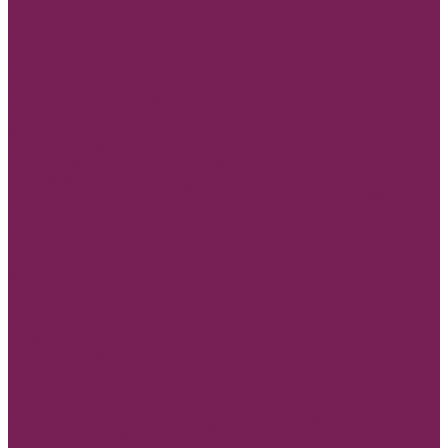
Топперы новогодние
Нарезка из фома новогодняя
Основа для елочного шара
Мешочки подарочные
Открытки Новый год и Рождество
Оазис флористическая губка
Открытки и конверты бумажные
Учителю, воспитателю,тренеру
8 марта
В день свадьбы
Люблю тебя, С любовью,Для тебя
Маме,бабушке,сестре,дочке,подруге
Мужские открытки,Папе, День Защитника Отечества (23
февраля)
Открытки с пожеланиями
Любой повод
Банты
Конверты деревянные
Пакеты для цветов
Ценники для мела
Инструмент флористика
Герберная проволока
Проволока 0,3 мм
Проволока 0,4 мм
Проволока 0,5 мм
Перья декоративные
Изготовление изделий под заказ по вашему образцу из дерева
и ДВП(минимум 30шт)