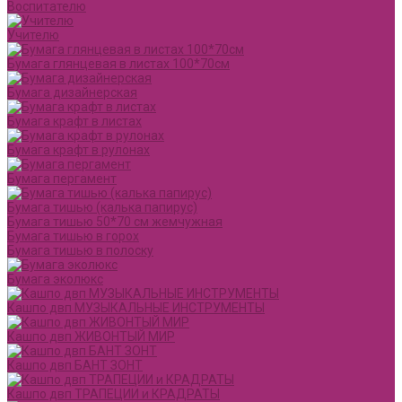
Воспитателю
Учителю
Бумага глянцевая в листах 100*70см
Бумага дизайнерская
Бумага крафт в листах
Бумага крафт в рулонах
Бумага пергамент
Бумага тишью (калька папирус)
Бумага тишью 50*70 см жемчужная
Бумага тишью в горох
Бумага тишью в полоску
Бумага эколюкс
Кашпо двп МУЗЫКАЛЬНЫЕ ИНСТРУМЕНТЫ
Кашпо двп ЖИВОНТЫЙ МИР
Кашпо двп БАНТ ЗОНТ
Кашпо двп ТРАПЕЦИИ и КРАДРАТЫ