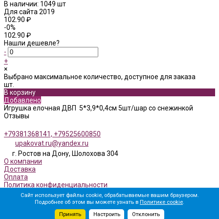
В наличии: 1049 шт
Для сайта 2019
102.90 ₽
-0%
102.90 ₽
Нашли дешевле?
-
+
×
Выбрано максимальное количество, доступное для заказа
шт.
В корзину
Добавлено
Игрушка елочная ДВП 5*3,9*0,4см 5шт/шар со снежинкой
Отзывы
+79381368141, +79525600850
upakovat.ru@yandex.ru
г. Ростов на Дону, Шолохова 304
О компании
Доставка
Оплата
Политика конфиденциальности
Сайт использует файлы cookie, обрабатываемые вашим браузером.
Подробнее об этом вы можете узнать в
Политике cookie
.
Мы в соц. сетях
Принять
Настроить
Отклонить
© 2026 Upakovt.ru, Все права защищены