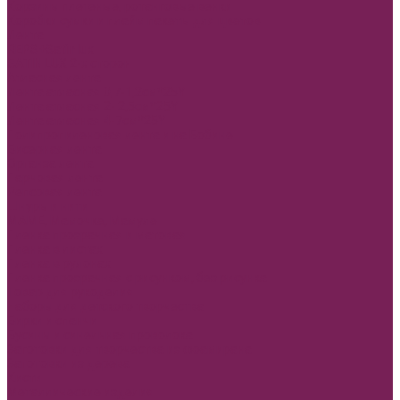
Корзины плетеные, ротанговые венки
Коробки сумки и плайм пакеты для цветов
Лента
REPS+Satin lux
SATIN LUX 2-х сторон
Атласная лента
Лента атласная 0,7-1,2см*25Y
Лента атласная 2- 2,5см*25Y
Лента атласная 4-7см*25Y
Полипропиленовая лента и на Бобине
Бисерная лента
Органза лента
Парчовая лента
Репсовая лента
Шнуры и нити
МАМЕ, Мамочке, Мамуле
Пленка прозрачная и матовая
Пленка в листах
Пленка в рулонах
Пленка прозрачная с рисунком, без рисунка
Товар для рукоделия
Наборы для детского творчества
Бирки и спанчи
Бусины и синельная проволока
Заготовки для творчества из фоамирана
Заготовки из дерева
Кисти
Металлические изделия