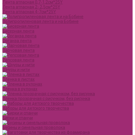
Лента атласная 0,7-1,2см*25Y
Лента атласная 2- 2,5см*25Y
Лента атласная 4-7см*25Y
Полипропиленовая лента и на Бобине
Бисерная лента
Органза лента
Парчовая лента
Репсовая лента
Шнуры и нити
Пленка в листах
Пленка в рулонах
Пленка прозрачная с рисунком, без рисунка
Наборы для детского творчества
Бирки и спанчи
Бусины и синельная проволока