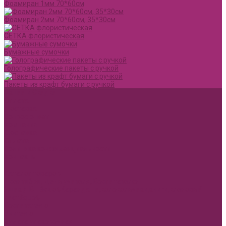
Фоамиран 1мм 70*60см
Фоамиран 2мм 70*60см, 35*30см
СЕТКА флористическая
Бумажные сумочки
Голографические пакеты с ручкой
Пакеты из крафт бумаги с ручкой
Акции и Скидки
Оплата
Доставка
Вопрос ответ
Компания
Доставка
Оплата
Политика конфиденциальности
Контакты
...
Каталог товаров
1 сентября, День учителя, Воспитателю
Ящик ДВП &quot;Карандаши,колокольчики,книги,кленовый
лист&quot;
Воспитателю
Учителю
Бумага упаковочная