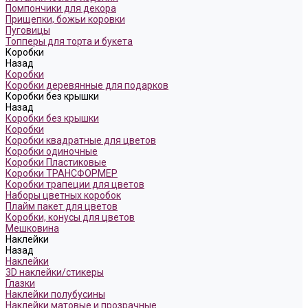
Помпончики для декора
Прищепки, божьи коровки
Пуговицы
Топперы для торта и букета
Коробки
Назад
Коробки
Коробки деревянные для подарков
Коробки без крышки
Назад
Коробки без крышки
Коробки
Коробки квадратные для цветов
Коробки одиночные
Коробки Пластиковые
Коробки ТРАНСФОРМЕР
Коробки трапеции для цветов
Наборы цветных коробок
Плайм пакет для цветов
Коробки, конусы для цветов
Мешковина
Наклейки
Назад
Наклейки
3D наклейки/стикеры
Глазки
Наклейки полубусины
Наклейки матовые и прозрачные