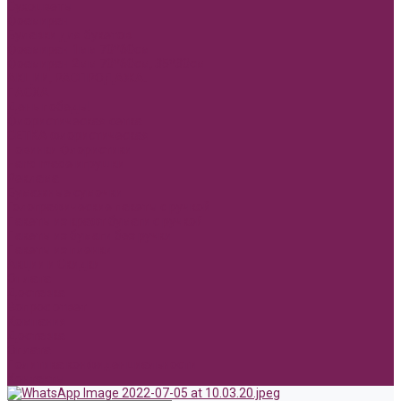
Сухоцветы
Фоамиран
Булавки для букетов
Фоамиран 1мм 70*60см
Фоамиран 2мм 70*60см, 35*30см
АКЦИИ, РАСПРОДАЖА.
ПАСХА
День победы!
Флористическая сетка
СЕТКА флористическая
Новинки Флористики
Hand made игрушки
Реклама
Бумажные сумочки
Голографические пакеты с ручкой
Пакеты из крафт бумаги с ручкой
Пакеты из бумаги без ручки
Пакеты из пленки
Акции и Скидки
Оплата
Доставка
Вопрос ответ
Компания
Доставка
Оплата
Политика конфиденциальности
Контакты