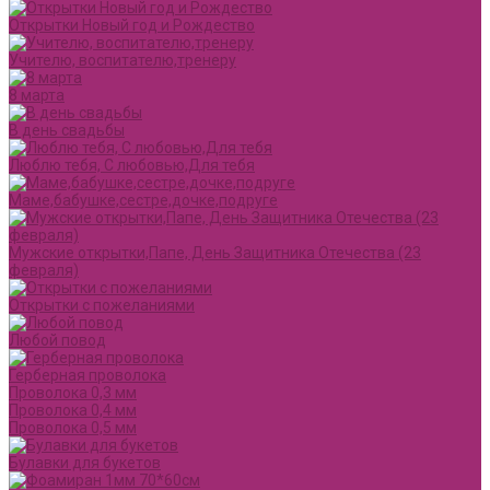
Открытки Новый год и Рождество
Учителю, воспитателю,тренеру
8 марта
В день свадьбы
Люблю тебя, С любовью,Для тебя
Маме,бабушке,сестре,дочке,подруге
Мужские открытки,Папе, День Защитника Отечества (23
февраля)
Открытки с пожеланиями
Любой повод
Герберная проволока
Проволока 0,3 мм
Проволока 0,4 мм
Проволока 0,5 мм
Булавки для букетов