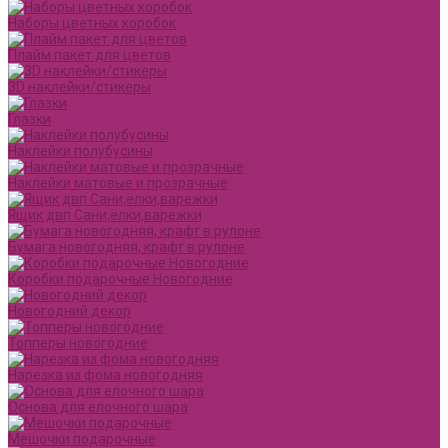
Наборы цветных коробок
Плайм пакет для цветов
3D наклейки/стикеры
Глазки
Наклейки полубусины
Наклейки матовые и прозрачные
Ящик двп Сани,ёлки,варежки
Бумага новогодняя, крафт в рулоне
Коробки подарочные Новогодние
Новогодний декор
Топперы новогодние
Нарезка из фома новогодняя
Основа для елочного шара
Мешочки подарочные