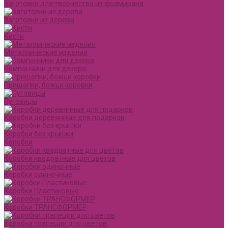
Заготовки для творчества из фоамирана
Заготовки из дерева
Кисти
Металлические изделия
Помпончики для декора
Прищепки, божьи коровки
Пуговицы
Коробки деревянные для подарков
Коробки без крышки
Коробки
Коробки квадратные для цветов
Коробки одиночные
Коробки Пластиковые
Коробки ТРАНСФОРМЕР
Коробки трапеции для цветов