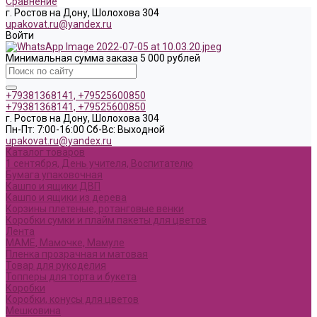
Сравнение
г. Ростов на Дону, Шолохова 304
upakovat.ru@yandex.ru
Войти
Минимальная сумма заказа 5 000 рублей
+79381368141, +79525600850
+79381368141, +79525600850
г. Ростов на Дону, Шолохова 304
Пн-Пт: 7:00-16:00 Cб-Вс: Выходной
upakovat.ru@yandex.ru
Каталог товаров
1 сентября, День учителя, Воспитателю
Бумага упаковочная
Кашпо и ящики ДВП
Кашпо и ящики из дерева
Корзины плетеные, ротанговые венки
Коробки сумки и плайм пакеты для цветов
Лента
МАМЕ, Мамочке, Мамуле
Пленка прозрачная и матовая
Товар для рукоделия
Топперы для торта и букета
Коробки
Коробки, конусы для цветов
Мешковина