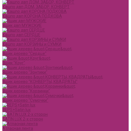
Кашпо двп ДОМ, ЗАБОР, КОНВЕРТ
Кашпо двп КОРОНА ПОДКОВА
Ящик двп МУЖСКИЕ
Кашпо двп СЕРДЦЕ
Кашпо двп КОРЗИНЫ и СУМКИ
Ящик дерево "Сердце"
Ящик "Круг"
Ящик дерево "Зонтики"
Ящик дерево "КОНВЕРТЫ, КВАДРАТЫ"
Ящик дерево "Корзинки"
Ящик дерево "Сумочки"
REPS+Satin lux
SATIN LUX 2-х сторон
Атласная лента