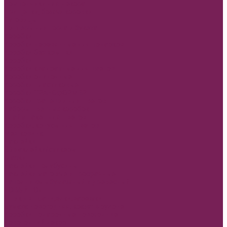
Помпончики для декора
Прищепки, божьи коровки
Пуговицы
Топперы для торта и букета
Коробки
Коробки деревянные для подарков
Коробки без крышки
Коробки
Коробки квадратные для цветов
Коробки одиночные
Коробки Пластиковые
Коробки ТРАНСФОРМЕР
Коробки трапеции для цветов
Наборы цветных коробок
Плайм пакет для цветов
Коробки, конусы для цветов
Мешковина
Наклейки
3D наклейки/стикеры
Глазки
Наклейки полубусины
Наклейки матовые и прозрачные
Наполнитель бумажный и древесный
НОВЫЙ ГОД
Ящик двп Сани,ёлки,варежки
Бумага новогодняя, крафт в рулоне
Коробки подарочные Новогодние
Новогодний декор