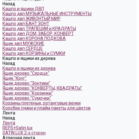
Назад
Кашпо и ящики ДВП
Кашпо двп МУЗЫКАЛЬНЫЕ ИНСТРУМЕНТЫ
Кашпо двп ЖИВОНТЫЙ МИР
Кашпо двп БАНТ ЗОНТ
Кашпо двп ТРАПЕЦИИ и КРАДРАТЫ
Кашпо двп ДОМ, ЗАБОР, КОНВЕРТ
Кашпо двп КОРОНА ПОДКОВА
Ящик двп МУЖСКИЕ
Кашпо двп СЕРДЦЕ
Кашпо двп КОРЗИНЫ и СУМКИ
Кашпо и ящики из дерева
Назад
Кашпо и ящики из дерева
Ящик дерево "Сердце"
Ящик "Круг"
Ящик дерево "Зонтики"
Ящик дерево "КОНВЕРТЫ, КВАДРАТЫ"
Ящик дерево "Корзинки"
Ящик дерево "Сумочки"
Корзины плетеные, ротанговые венки
Коробки сумки и плайм пакеты для цветов
Лента
Назад
Лента
REPS+Satin lux
SATIN LUX 2-х сторон
Атласная лента