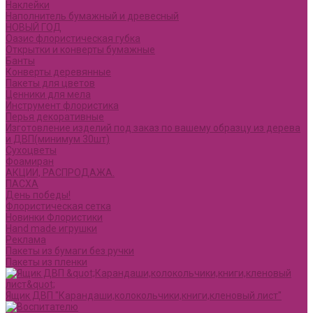
Наклейки
Наполнитель бумажный и древесный
НОВЫЙ ГОД
Оазис флористическая губка
Открытки и конверты бумажные
Банты
Конверты деревянные
Пакеты для цветов
Ценники для мела
Инструмент флористика
Перья декоративные
Изготовление изделий под заказ по вашему образцу из дерева
и ДВП(минимум 30шт)
Сухоцветы
Фоамиран
АКЦИИ, РАСПРОДАЖА.
ПАСХА
День победы!
Флористическая сетка
Новинки Флористики
Hand made игрушки
Реклама
Пакеты из бумаги без ручки
Пакеты из пленки
Ящик ДВП "Карандаши,колокольчики,книги,кленовый лист"