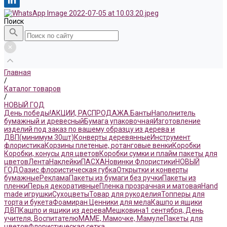
Поиск
Главная
/
Каталог товаров
/
НОВЫЙ ГОД
День победы!
АКЦИИ, РАСПРОДАЖА.
Банты
Наполнитель
бумажный и древесный
Бумага упаковочная
Изготовление
изделий под заказ по вашему образцу из дерева и
ДВП(минимум 30шт)
Конверты деревянные
Инструмент
флористика
Корзины плетеные, ротанговые венки
Коробки
Коробки, конусы для цветов
Коробки сумки и плайм пакеты для
цветов
Лента
Наклейки
ПАСХА
Новинки Флористики
НОВЫЙ
ГОД
Оазис флористическая губка
Открытки и конверты
бумажные
Реклама
Пакеты из бумаги без ручки
Пакеты из
пленки
Перья декоративные
Пленка прозрачная и матовая
Hand
made игрушки
Сухоцветы
Товар для рукоделия
Топперы для
торта и букета
Фоамиран
Ценники для мела
Кашпо и ящики
ДВП
Кашпо и ящики из дерева
Мешковина
1 сентября, День
учителя, Воспитателю
МАМЕ, Мамочке, Мамуле
Пакеты для
цветов
Флористическая сетка