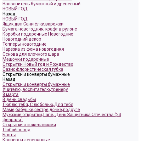
Наполнитель бумажный и древесный
НОВЫЙ ГОД
Назад
НОВЫЙ ГОД
Ящик двп Сани,ёлки,варежки
Бумага новогодняя, крафт в рулоне
Коробки подарочные Новогодние
Новогодний декор
Топперы новогодние
Нарезка из фома новогодняя
Основа для елочного шара
Мешочки подарочные
Открытки Новый год и Рождество
Оазис флористическая губка
Открытки и конверты бумажные
Назад
Открытки и конверты бумажные
Учителю, воспитателю,тренеру
8 марта
В день свадьбы
Люблю тебя, С любовью,Для тебя
Маме,бабушке,сестре,дочке,подруге
Мужские открытки,Папе, День Защитника Отечества (23
февраля)
Открытки с пожеланиями
Любой повод
Банты
Конверты деревянные