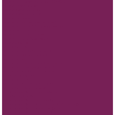
Бумага глянцевая в листах 100*70см
Бумага дизайнерская
Бумага крафт в листах
Бумага крафт в рулонах
Бумага пергамент
Бумага тишью (калька папирус)
Бумага тишью 50*70 см жемчужная
Бумага тишью в горох
Бумага тишью в полоску
Бумага тишью с блестками
Бумага эколюкс
Кашпо и ящики ДВП
Кашпо двп МУЗЫКАЛЬНЫЕ ИНСТРУМЕНТЫ
Кашпо двп ЖИВОНТЫЙ МИР
Кашпо двп БАНТ ЗОНТ
Кашпо двп ТРАПЕЦИИ и КРАДРАТЫ
Кашпо двп ДОМ, ЗАБОР, КОНВЕРТ
Кашпо двп КОРОНА ПОДКОВА
Ящик двп МУЖСКИЕ
Кашпо двп СЕРДЦЕ
Кашпо двп КОРЗИНЫ и СУМКИ
Кашпо и ящики из дерева
Ящик дерево &quot;Сердце&quot;
Ящик &quot;Круг&quot;
Ящик дерево &quot;Зонтики&quot;
Ящик дерево &quot;КОНВЕРТЫ, КВАДРАТЫ&quot;
Ящик дерево &quot;Корзинки&quot;
Ящик дерево &quot;Сумочки&quot;