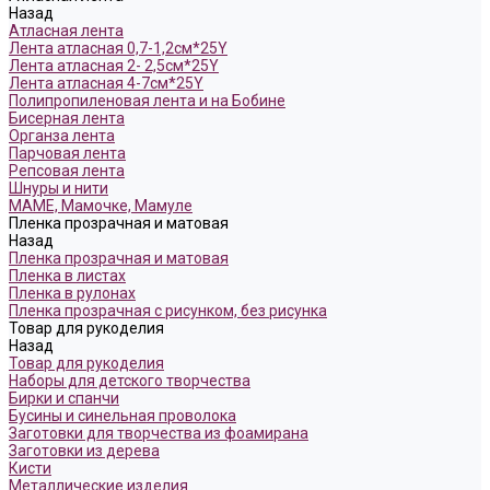
Назад
Атласная лента
Лента атласная 0,7-1,2см*25Y
Лента атласная 2- 2,5см*25Y
Лента атласная 4-7см*25Y
Полипропиленовая лента и на Бобине
Бисерная лента
Органза лента
Парчовая лента
Репсовая лента
Шнуры и нити
МАМЕ, Мамочке, Мамуле
Пленка прозрачная и матовая
Назад
Пленка прозрачная и матовая
Пленка в листах
Пленка в рулонах
Пленка прозрачная с рисунком, без рисунка
Товар для рукоделия
Назад
Товар для рукоделия
Наборы для детского творчества
Бирки и спанчи
Бусины и синельная проволока
Заготовки для творчества из фоамирана
Заготовки из дерева
Кисти
Металлические изделия