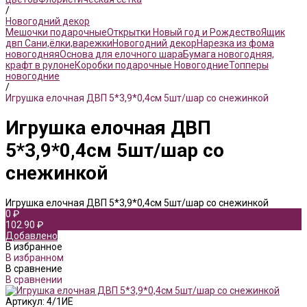
/
Новогодний декор
Мешочки подарочные
Открытки Новый год и Рождество
Ящик
двп Сани,ёлки,варежки
Новогодний декор
Нарезка из фома
новогодняя
Основа для елочного шара
Бумага новогодняя,
крафт в рулоне
Коробки подарочные Новогодние
Топперы
новогодние
/
Игрушка елочная ДВП 5*3,9*0,4см 5шт/шар со снежинкой
Игрушка елочная ДВП
5*3,9*0,4см 5шт/шар со
снежинкой
Игрушка елочная ДВП 5*3,9*0,4см 5шт/шар со снежинкой
0 ₽
102.90 ₽
Добавлено
В избранное
В избранном
В сравнение
В сравнении
Артикул:
4/1ИЕ