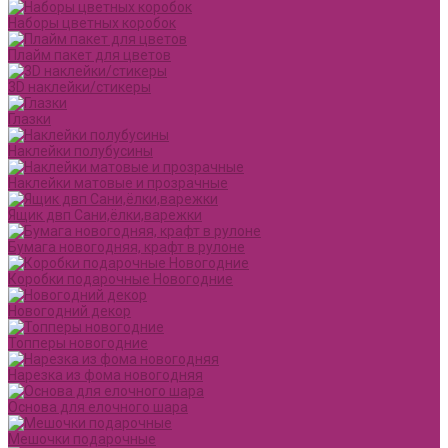
Наборы цветных коробок
Плайм пакет для цветов
3D наклейки/стикеры
Глазки
Наклейки полубусины
Наклейки матовые и прозрачные
Ящик двп Сани,ёлки,варежки
Бумага новогодняя, крафт в рулоне
Коробки подарочные Новогодние
Новогодний декор
Топперы новогодние
Нарезка из фома новогодняя
Основа для елочного шара
Мешочки подарочные