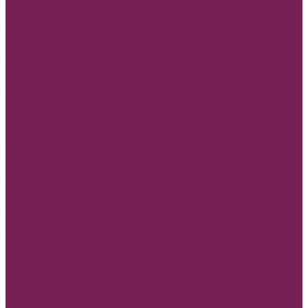
Помпончики для декора
Прищепки, божьи коровки
Пуговицы
Топперы для торта и букета
Коробки
Коробки деревянные для подарков
Коробки без крышки
Коробки
Коробки квадратные для цветов
Коробки одиночные
Коробки Пластиковые
Коробки ТРАНСФОРМЕР
Коробки трапеции для цветов
Наборы цветных коробок
Плайм пакет для цветов
Коробки, конусы для цветов
Мешковина
Наклейки
3D наклейки/стикеры
Глазки
Наклейки полубусины
Наклейки матовые и прозрачные
Наполнитель бумажный и древесный
НОВЫЙ ГОД
Ящик двп Сани,ёлки,варежки
Бумага новогодняя, крафт в рулоне
Коробки подарочные Новогодние
Новогодний декор