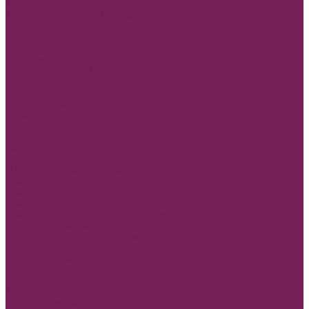
Корзины плетеные, ротанговые венки
Коробки сумки и плайм пакеты для цветов
Лента
REPS+Satin lux
SATIN LUX 2-х сторон
Атласная лента
Лента атласная 0,7-1,2см*25Y
Лента атласная 2- 2,5см*25Y
Лента атласная 4-7см*25Y
Полипропиленовая лента и на Бобине
Бисерная лента
Органза лента
Парчовая лента
Репсовая лента
Шнуры и нити
МАМЕ, Мамочке, Мамуле
Пленка прозрачная и матовая
Пленка в листах
Пленка в рулонах
Пленка прозрачная с рисунком, без рисунка
Товар для рукоделия
Наборы для детского творчества
Бирки и спанчи
Бусины и синельная проволока
Заготовки для творчества из фоамирана
Заготовки из дерева
Кисти
Металлические изделия