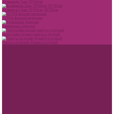
Фоамиран 1мм 70*60см
Фоамиран 2мм 70*60см, 35*30см
СЕТКА флористическая
Бумажные сумочки
Голографические пакеты с ручкой
Пакеты из крафт бумаги с ручкой
Акции и Скидки
Оплата
Доставка
Вопрос ответ
Компания
Доставка
Оплата
Политика конфиденциальности
Контакты
...
Каталог товаров
1 сентября, День учителя, Воспитателю
Ящик ДВП &quot;Карандаши,колокольчики,книги,кленовый
лист&quot;
Воспитателю
Учителю
Бумага упаковочная