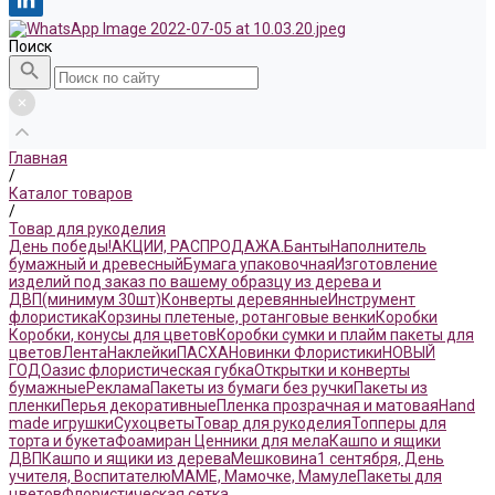
Поиск
Главная
/
Каталог товаров
/
Товар для рукоделия
День победы!
АКЦИИ, РАСПРОДАЖА.
Банты
Наполнитель
бумажный и древесный
Бумага упаковочная
Изготовление
изделий под заказ по вашему образцу из дерева и
ДВП(минимум 30шт)
Конверты деревянные
Инструмент
флористика
Корзины плетеные, ротанговые венки
Коробки
Коробки, конусы для цветов
Коробки сумки и плайм пакеты для
цветов
Лента
Наклейки
ПАСХА
Новинки Флористики
НОВЫЙ
ГОД
Оазис флористическая губка
Открытки и конверты
бумажные
Реклама
Пакеты из бумаги без ручки
Пакеты из
пленки
Перья декоративные
Пленка прозрачная и матовая
Hand
made игрушки
Сухоцветы
Товар для рукоделия
Топперы для
торта и букета
Фоамиран
Ценники для мела
Кашпо и ящики
ДВП
Кашпо и ящики из дерева
Мешковина
1 сентября, День
учителя, Воспитателю
МАМЕ, Мамочке, Мамуле
Пакеты для
цветов
Флористическая сетка