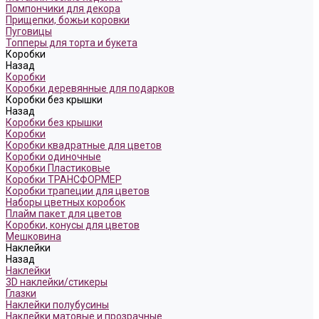
Помпончики для декора
Прищепки, божьи коровки
Пуговицы
Топперы для торта и букета
Коробки
Назад
Коробки
Коробки деревянные для подарков
Коробки без крышки
Назад
Коробки без крышки
Коробки
Коробки квадратные для цветов
Коробки одиночные
Коробки Пластиковые
Коробки ТРАНСФОРМЕР
Коробки трапеции для цветов
Наборы цветных коробок
Плайм пакет для цветов
Коробки, конусы для цветов
Мешковина
Наклейки
Назад
Наклейки
3D наклейки/стикеры
Глазки
Наклейки полубусины
Наклейки матовые и прозрачные