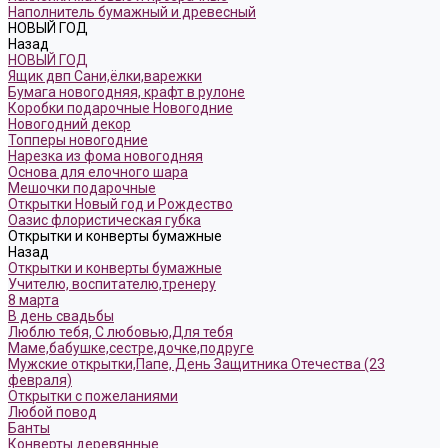
Наполнитель бумажный и древесный
НОВЫЙ ГОД
Назад
НОВЫЙ ГОД
Ящик двп Сани,ёлки,варежки
Бумага новогодняя, крафт в рулоне
Коробки подарочные Новогодние
Новогодний декор
Топперы новогодние
Нарезка из фома новогодняя
Основа для елочного шара
Мешочки подарочные
Открытки Новый год и Рождество
Оазис флористическая губка
Открытки и конверты бумажные
Назад
Открытки и конверты бумажные
Учителю, воспитателю,тренеру
8 марта
В день свадьбы
Люблю тебя, С любовью,Для тебя
Маме,бабушке,сестре,дочке,подруге
Мужские открытки,Папе, День Защитника Отечества (23
февраля)
Открытки с пожеланиями
Любой повод
Банты
Конверты деревянные