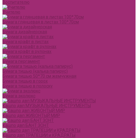
Воспитателю
Учителю
Бумага глянцевая в листах 100*70см
Бумага дизайнерская
Бумага крафт в листах
Бумага крафт в рулонах
Бумага пергамент
Бумага тишью (калька папирус)
Бумага тишью 50*70 см жемчужная
Бумага тишью в горох
Бумага тишью в полоску
Бумага эколюкс
Кашпо двп МУЗЫКАЛЬНЫЕ ИНСТРУМЕНТЫ
Кашпо двп ЖИВОНТЫЙ МИР
Кашпо двп БАНТ ЗОНТ
Кашпо двп ТРАПЕЦИИ и КРАДРАТЫ