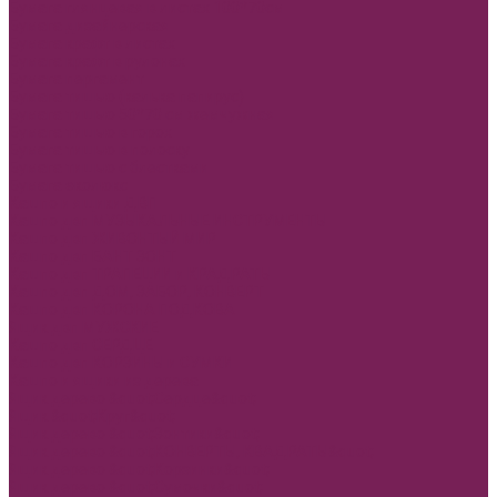
Бумага глянцевая в листах 100*70см
Бумага дизайнерская
Бумага крафт в листах
Бумага крафт в рулонах
Бумага пергамент
Бумага тишью (калька папирус)
Бумага тишью 50*70 см жемчужная
Бумага тишью в горох
Бумага тишью в полоску
Бумага тишью с блестками
Бумага эколюкс
Кашпо и ящики ДВП
Кашпо двп МУЗЫКАЛЬНЫЕ ИНСТРУМЕНТЫ
Кашпо двп ЖИВОНТЫЙ МИР
Кашпо двп БАНТ ЗОНТ
Кашпо двп ТРАПЕЦИИ и КРАДРАТЫ
Кашпо двп ДОМ, ЗАБОР, КОНВЕРТ
Кашпо двп КОРОНА ПОДКОВА
Ящик двп МУЖСКИЕ
Кашпо двп СЕРДЦЕ
Кашпо двп КОРЗИНЫ и СУМКИ
Кашпо и ящики из дерева
Ящик дерево &quot;Сердце&quot;
Ящик &quot;Круг&quot;
Ящик дерево &quot;Зонтики&quot;
Ящик дерево &quot;КОНВЕРТЫ, КВАДРАТЫ&quot;
Ящик дерево &quot;Корзинки&quot;
Ящик дерево &quot;Сумочки&quot;