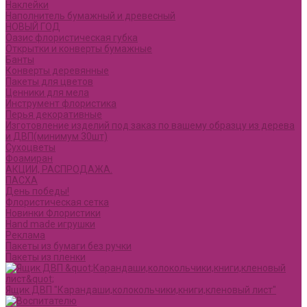
Наклейки
Наполнитель бумажный и древесный
НОВЫЙ ГОД
Оазис флористическая губка
Открытки и конверты бумажные
Банты
Конверты деревянные
Пакеты для цветов
Ценники для мела
Инструмент флористика
Перья декоративные
Изготовление изделий под заказ по вашему образцу из дерева
и ДВП(минимум 30шт)
Сухоцветы
Фоамиран
АКЦИИ, РАСПРОДАЖА.
ПАСХА
День победы!
Флористическая сетка
Новинки Флористики
Hand made игрушки
Реклама
Пакеты из бумаги без ручки
Пакеты из пленки
Ящик ДВП "Карандаши,колокольчики,книги,кленовый лист"