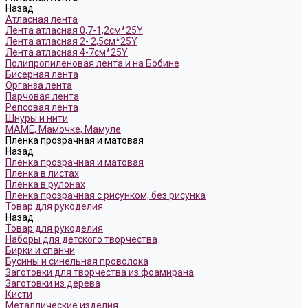
Назад
Атласная лента
Лента атласная 0,7-1,2см*25Y
Лента атласная 2- 2,5см*25Y
Лента атласная 4-7см*25Y
Полипропиленовая лента и на Бобине
Бисерная лента
Органза лента
Парчовая лента
Репсовая лента
Шнуры и нити
МАМЕ, Мамочке, Мамуле
Пленка прозрачная и матовая
Назад
Пленка прозрачная и матовая
Пленка в листах
Пленка в рулонах
Пленка прозрачная с рисунком, без рисунка
Товар для рукоделия
Назад
Товар для рукоделия
Наборы для детского творчества
Бирки и спанчи
Бусины и синельная проволока
Заготовки для творчества из фоамирана
Заготовки из дерева
Кисти
Металлические изделия