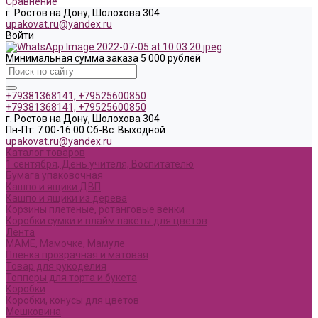
Сравнение
г. Ростов на Дону, Шолохова 304
upakovat.ru@yandex.ru
Войти
Минимальная сумма заказа 5 000 рублей
+79381368141, +79525600850
+79381368141, +79525600850
г. Ростов на Дону, Шолохова 304
Пн-Пт: 7:00-16:00 Cб-Вс: Выходной
upakovat.ru@yandex.ru
Каталог товаров
1 сентября, День учителя, Воспитателю
Бумага упаковочная
Кашпо и ящики ДВП
Кашпо и ящики из дерева
Корзины плетеные, ротанговые венки
Коробки сумки и плайм пакеты для цветов
Лента
МАМЕ, Мамочке, Мамуле
Пленка прозрачная и матовая
Товар для рукоделия
Топперы для торта и букета
Коробки
Коробки, конусы для цветов
Мешковина