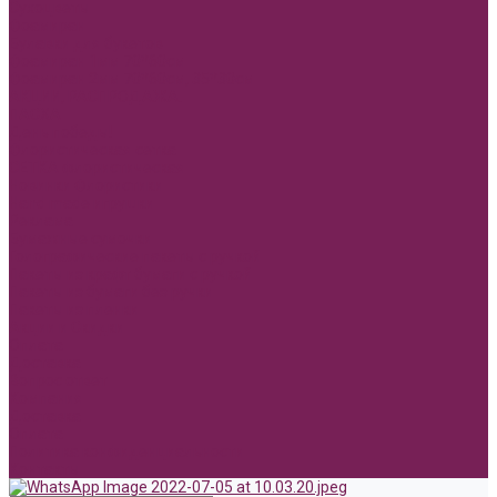
Сухоцветы
Фоамиран
Булавки для букетов
Фоамиран 1мм 70*60см
Фоамиран 2мм 70*60см, 35*30см
АКЦИИ, РАСПРОДАЖА.
ПАСХА
День победы!
Флористическая сетка
СЕТКА флористическая
Новинки Флористики
Hand made игрушки
Реклама
Бумажные сумочки
Голографические пакеты с ручкой
Пакеты из крафт бумаги с ручкой
Пакеты из бумаги без ручки
Пакеты из пленки
Акции и Скидки
Оплата
Доставка
Вопрос ответ
Компания
Доставка
Оплата
Политика конфиденциальности
Контакты