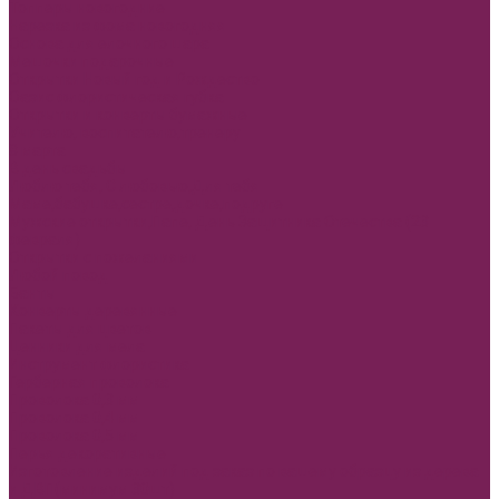
Топперы новогодние
Нарезка из фома новогодняя
Основа для елочного шара
Мешочки подарочные
Открытки Новый год и Рождество
Оазис флористическая губка
Открытки и конверты бумажные
Учителю, воспитателю,тренеру
8 марта
В день свадьбы
Люблю тебя, С любовью,Для тебя
Маме,бабушке,сестре,дочке,подруге
Мужские открытки,Папе, День Защитника Отечества (23
февраля)
Открытки с пожеланиями
Любой повод
Банты
Конверты деревянные
Пакеты для цветов
Ценники для мела
Инструмент флористика
Герберная проволока
Проволока 0,3 мм
Проволока 0,4 мм
Проволока 0,5 мм
Перья декоративные
Изготовление изделий под заказ по вашему образцу из дерева
и ДВП(минимум 30шт)