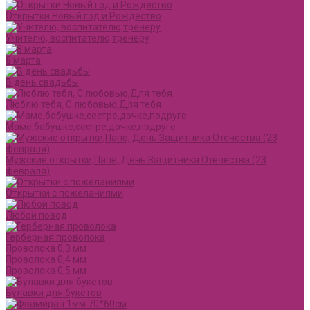
Открытки Новый год и Рождество
Учителю, воспитателю,тренеру
8 марта
В день свадьбы
Люблю тебя, С любовью,Для тебя
Маме,бабушке,сестре,дочке,подруге
Мужские открытки,Папе, День Защитника Отечества (23
февраля)
Открытки с пожеланиями
Любой повод
Герберная проволока
Проволока 0,3 мм
Проволока 0,4 мм
Проволока 0,5 мм
Булавки для букетов