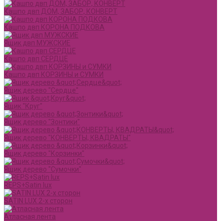
Кашпо двп ДОМ, ЗАБОР, КОНВЕРТ
Кашпо двп КОРОНА ПОДКОВА
Ящик двп МУЖСКИЕ
Кашпо двп СЕРДЦЕ
Кашпо двп КОРЗИНЫ и СУМКИ
Ящик дерево "Сердце"
Ящик "Круг"
Ящик дерево "Зонтики"
Ящик дерево "КОНВЕРТЫ, КВАДРАТЫ"
Ящик дерево "Корзинки"
Ящик дерево "Сумочки"
REPS+Satin lux
SATIN LUX 2-х сторон
Атласная лента