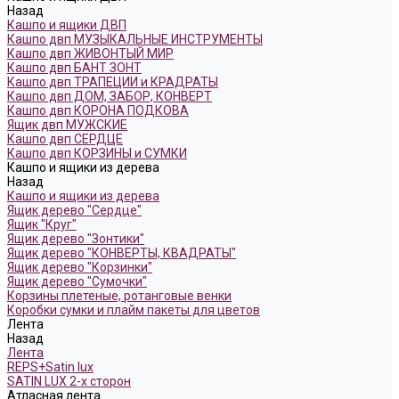
Назад
Кашпо и ящики ДВП
Кашпо двп МУЗЫКАЛЬНЫЕ ИНСТРУМЕНТЫ
Кашпо двп ЖИВОНТЫЙ МИР
Кашпо двп БАНТ ЗОНТ
Кашпо двп ТРАПЕЦИИ и КРАДРАТЫ
Кашпо двп ДОМ, ЗАБОР, КОНВЕРТ
Кашпо двп КОРОНА ПОДКОВА
Ящик двп МУЖСКИЕ
Кашпо двп СЕРДЦЕ
Кашпо двп КОРЗИНЫ и СУМКИ
Кашпо и ящики из дерева
Назад
Кашпо и ящики из дерева
Ящик дерево "Сердце"
Ящик "Круг"
Ящик дерево "Зонтики"
Ящик дерево "КОНВЕРТЫ, КВАДРАТЫ"
Ящик дерево "Корзинки"
Ящик дерево "Сумочки"
Корзины плетеные, ротанговые венки
Коробки сумки и плайм пакеты для цветов
Лента
Назад
Лента
REPS+Satin lux
SATIN LUX 2-х сторон
Атласная лента