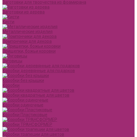
Заготовки для творчества из фоамирана
Заготовки из дерева
Кисти
Металлические изделия
Помпончики для декора
Прищепки, божьи коровки
Пуговицы
Коробки деревянные для подарков
Коробки без крышки
Коробки
Коробки квадратные для цветов
Коробки одиночные
Коробки Пластиковые
Коробки ТРАНСФОРМЕР
Коробки трапеции для цветов