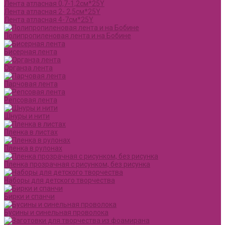
Лента атласная 0,7-1,2см*25Y
Лента атласная 2- 2,5см*25Y
Лента атласная 4-7см*25Y
Полипропиленовая лента и на Бобине
Бисерная лента
Органза лента
Парчовая лента
Репсовая лента
Шнуры и нити
Пленка в листах
Пленка в рулонах
Пленка прозрачная с рисунком, без рисунка
Наборы для детского творчества
Бирки и спанчи
Бусины и синельная проволока