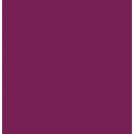
Коробки
Коробки деревянные для подарков
Коробки без крышки
Коробки
Коробки квадратные для цветов
Коробки одиночные
Коробки Пластиковые
Коробки ТРАНСФОРМЕР
Коробки трапеции для цветов
Наборы цветных коробок
Плайм пакет для цветов
Коробки, конусы для цветов
Мешковина
Наклейки
3D наклейки/стикеры
Глазки
Наклейки полубусины
Наклейки матовые и прозрачные
Наполнитель бумажный и древесный
НОВЫЙ ГОД
Ящик двп Сани,ёлки,варежки
Бумага новогодняя, крафт в рулоне
Коробки подарочные Новогодние
Новогодний декор
Топперы новогодние
Нарезка из фома новогодняя
Основа для елочного шара
Мешочки подарочные