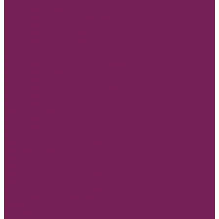
Бумага пергамент
Бумага тишью (калька папирус)
Бумага тишью 50*70 см жемчужная
Бумага тишью в горох
Бумага тишью в полоску
Бумага тишью с блестками
Бумага эколюкс
Кашпо и ящики ДВП
Кашпо двп МУЗЫКАЛЬНЫЕ ИНСТРУМЕНТЫ
Кашпо двп ЖИВОНТЫЙ МИР
Кашпо двп БАНТ ЗОНТ
Кашпо двп ТРАПЕЦИИ и КРАДРАТЫ
Кашпо двп ДОМ, ЗАБОР, КОНВЕРТ
Кашпо двп КОРОНА ПОДКОВА
Ящик двп МУЖСКИЕ
Кашпо двп СЕРДЦЕ
Кашпо двп КОРЗИНЫ и СУМКИ
Кашпо и ящики из дерева
Ящик дерево &quot;Сердце&quot;
Ящик &quot;Круг&quot;
Ящик дерево &quot;Зонтики&quot;
Ящик дерево &quot;КОНВЕРТЫ, КВАДРАТЫ&quot;
Ящик дерево &quot;Корзинки&quot;
Ящик дерево &quot;Сумочки&quot;
Корзины плетеные, ротанговые венки
Коробки сумки и плайм пакеты для цветов
Лента
REPS+Satin lux