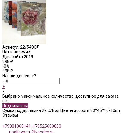
Артикул:
22/548СЛ
Нет в наличии
Для сайта 2019
398 ₽
-0%
398 ₽
Нашли дешевле?
-
+
×
Выбрано максимальное количество, доступное для заказа
шт.
Подписаться
Сумка подар.ламин.22 С/Бол.Цветы ассорти 33*45*10/10шт
Отзывы
+79381368141, +79525600850
upakovat.ru@yandex.ru