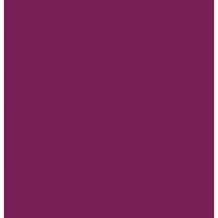
Открытки Новый год и Рождество
Оазис флористическая губка
Открытки и конверты бумажные
Учителю, воспитателю,тренеру
8 марта
В день свадьбы
Люблю тебя, С любовью,Для тебя
Маме,бабушке,сестре,дочке,подруге
Мужские открытки,Папе, День Защитника Отечества (23
февраля)
Открытки с пожеланиями
Любой повод
Банты
Конверты деревянные
Пакеты для цветов
Ценники для мела
Инструмент флористика
Герберная проволока
Проволока 0,3 мм
Проволока 0,4 мм
Проволока 0,5 мм
Перья декоративные
Изготовление изделий под заказ по вашему образцу из дерева
и ДВП(минимум 30шт)
Сухоцветы
Фоамиран
Булавки для букетов
Фоамиран 1мм 70*60см