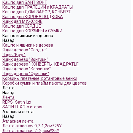
Кашпо двп БАНТ ЗОНТ
Кашпо двп ТРАПЕЦИИ и КРАДРАТЫ
Кашпо двп ДОМ, ЗАБОР, КОНВЕРТ
Кашпо двп КОРОНА ПОДКОВА
Ящик двп МУЖСКИЕ
Кашпо двп СЕРДЦЕ
Кашпо двп КОРЗИНЫ и СУМКИ
Кашпо и ящики из дерева
Назад
Кашпо и ящики из дерева
Ящик дерево "Сердце"
Ящик "Круг"
Ящик дерево "Зонтики"
Ящик дерево "КОНВЕРТЫ, КВАДРАТЫ"
Ящик дерево "Корзинки"
Ящик дерево "Сумочки"
Корзины плетеные, ротанговые венки
Коробки сумки и плайм пакеты для цветов
Лента
Назад
Лента
REPS+Satin lux
SATIN LUX 2-х сторон
Атласная лента
Назад
Атласная лента
Лента атласная 0,7-1,2см*25Y
Лента атласная 2- 2,5см*25Y