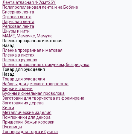
Лента атласная 4-7см*25Y
Полипропиленовая лента и на Бобине
Бисерная лента
Органза лента
Парчовая лента
Репсовая лента
Шнуры и нити
МАМЕ, Мамочке, Мамуле
Пленка прозрачная и матовая
Назад
Пленка прозрачная и матовая
Пленка в листах
Пленка в рулонах
Пленка прозрачная с рисунком, без рисунка
Товар для рукоделия
Назад
Товар для рукоделия
Наборы для детского творчества
Бирки и спанчи
Бусины и синельная проволока
Заготовки для творчества из фоамирана
Заготовки из дерева
Кисти
Металлические изделия
Помпончики для декора
Прищепки, божьи коровки
Пуговицы
Топперы для торта и букета