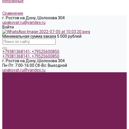
Избранные
Сравнение
г. Ростов на Дону, Шолохова 304
upakovat.ru@yandex.ru
Войти
Минимальная сумма заказа 5 000 рублей
+79381368141, +79525600850
+79381368141, +79525600850
г. Ростов на Дону, Шолохова 304
Пн-Пт: 7:00-16:00 Cб-Вс: Выходной
upakovat.ru@yandex.ru
...
Каталог товаров
1 сентября, День учителя, Воспитателю
Ящик ДВП &quot;Карандаши,колокольчики,книги,кленовый
лист&quot;
Воспитателю
Учителю
Бумага упаковочная
Бумага глянцевая в листах 100*70см
Бумага дизайнерская
Бумага крафт в листах
Бумага крафт в рулонах