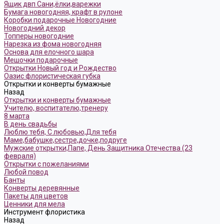
Ящик двп Сани,ёлки,варежки
Бумага новогодняя, крафт в рулоне
Коробки подарочные Новогодние
Новогодний декор
Топперы новогодние
Нарезка из фома новогодняя
Основа для елочного шара
Мешочки подарочные
Открытки Новый год и Рождество
Оазис флористическая губка
Открытки и конверты бумажные
Назад
Открытки и конверты бумажные
Учителю, воспитателю,тренеру
8 марта
В день свадьбы
Люблю тебя, С любовью,Для тебя
Маме,бабушке,сестре,дочке,подруге
Мужские открытки,Папе, День Защитника Отечества (23
февраля)
Открытки с пожеланиями
Любой повод
Банты
Конверты деревянные
Пакеты для цветов
Ценники для мела
Инструмент флористика
Назад