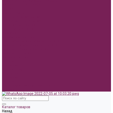
Фоамиран 2мм 70*60см, 35*30см
АКЦИИ, РАСПРОДАЖА.
ПАСХА
День победы!
Флористическая сетка
СЕТКА флористическая
Новинки Флористики
Hand made игрушки
Реклама
Бумажные сумочки
Голографические пакеты с ручкой
Пакеты из крафт бумаги с ручкой
Пакеты из бумаги без ручки
Пакеты из пленки
Акции и Скидки
Оплата
Доставка
Вопрос ответ
Компания
Доставка
Оплата
Политика конфиденциальности
Контакты
Каталог товаров
Назад