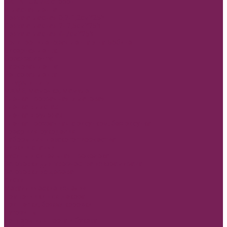
SATIN LUX 2-х сторон
Атласная лента
Лента атласная 0,7-1,2см*25Y
Лента атласная 2- 2,5см*25Y
Лента атласная 4-7см*25Y
Полипропиленовая лента и на Бобине
Бисерная лента
Органза лента
Парчовая лента
Репсовая лента
Шнуры и нити
МАМЕ, Мамочке, Мамуле
Пленка прозрачная и матовая
Пленка в листах
Пленка в рулонах
Пленка прозрачная с рисунком, без рисунка
Товар для рукоделия
Наборы для детского творчества
Бирки и спанчи
Бусины и синельная проволока
Заготовки для творчества из фоамирана
Заготовки из дерева
Кисти
Металлические изделия
Помпончики для декора
Прищепки, божьи коровки
Пуговицы
Топперы для торта и букета