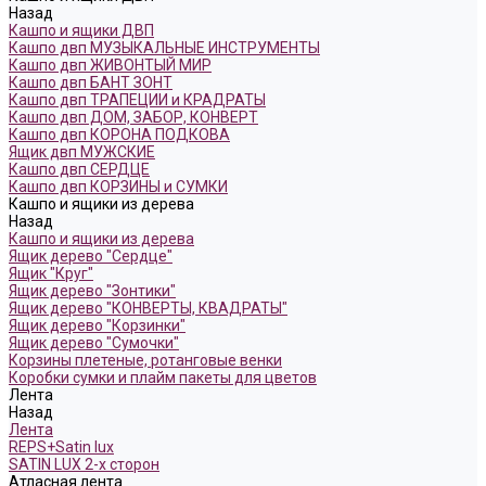
Назад
Кашпо и ящики ДВП
Кашпо двп МУЗЫКАЛЬНЫЕ ИНСТРУМЕНТЫ
Кашпо двп ЖИВОНТЫЙ МИР
Кашпо двп БАНТ ЗОНТ
Кашпо двп ТРАПЕЦИИ и КРАДРАТЫ
Кашпо двп ДОМ, ЗАБОР, КОНВЕРТ
Кашпо двп КОРОНА ПОДКОВА
Ящик двп МУЖСКИЕ
Кашпо двп СЕРДЦЕ
Кашпо двп КОРЗИНЫ и СУМКИ
Кашпо и ящики из дерева
Назад
Кашпо и ящики из дерева
Ящик дерево "Сердце"
Ящик "Круг"
Ящик дерево "Зонтики"
Ящик дерево "КОНВЕРТЫ, КВАДРАТЫ"
Ящик дерево "Корзинки"
Ящик дерево "Сумочки"
Корзины плетеные, ротанговые венки
Коробки сумки и плайм пакеты для цветов
Лента
Назад
Лента
REPS+Satin lux
SATIN LUX 2-х сторон
Атласная лента