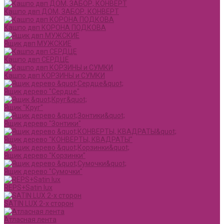
Кашпо двп ДОМ, ЗАБОР, КОНВЕРТ
Кашпо двп КОРОНА ПОДКОВА
Ящик двп МУЖСКИЕ
Кашпо двп СЕРДЦЕ
Кашпо двп КОРЗИНЫ и СУМКИ
Ящик дерево "Сердце"
Ящик "Круг"
Ящик дерево "Зонтики"
Ящик дерево "КОНВЕРТЫ, КВАДРАТЫ"
Ящик дерево "Корзинки"
Ящик дерево "Сумочки"
REPS+Satin lux
SATIN LUX 2-х сторон
Атласная лента