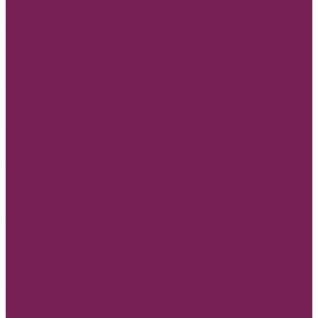
Бумага глянцевая в листах 100*70см
Бумага дизайнерская
Бумага крафт в листах
Бумага крафт в рулонах
Бумага пергамент
Бумага тишью (калька папирус)
Бумага тишью 50*70 см жемчужная
Бумага тишью в горох
Бумага тишью в полоску
Бумага тишью с блестками
Бумага эколюкс
Кашпо и ящики ДВП
Кашпо двп МУЗЫКАЛЬНЫЕ ИНСТРУМЕНТЫ
Кашпо двп ЖИВОНТЫЙ МИР
Кашпо двп БАНТ ЗОНТ
Кашпо двп ТРАПЕЦИИ и КРАДРАТЫ
Кашпо двп ДОМ, ЗАБОР, КОНВЕРТ
Кашпо двп КОРОНА ПОДКОВА
Ящик двп МУЖСКИЕ
Кашпо двп СЕРДЦЕ
Кашпо двп КОРЗИНЫ и СУМКИ
Кашпо и ящики из дерева
Ящик дерево &quot;Сердце&quot;
Ящик &quot;Круг&quot;
Ящик дерево &quot;Зонтики&quot;
Ящик дерево &quot;КОНВЕРТЫ, КВАДРАТЫ&quot;
Ящик дерево &quot;Корзинки&quot;
Ящик дерево &quot;Сумочки&quot;