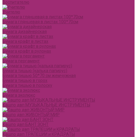
Воспитателю
Учителю
Бумага глянцевая в листах 100*70см
Бумага дизайнерская
Бумага крафт в листах
Бумага крафт в рулонах
Бумага пергамент
Бумага тишью (калька папирус)
Бумага тишью 50*70 см жемчужная
Бумага тишью в горох
Бумага тишью в полоску
Бумага эколюкс
Кашпо двп МУЗЫКАЛЬНЫЕ ИНСТРУМЕНТЫ
Кашпо двп ЖИВОНТЫЙ МИР
Кашпо двп БАНТ ЗОНТ
Кашпо двп ТРАПЕЦИИ и КРАДРАТЫ