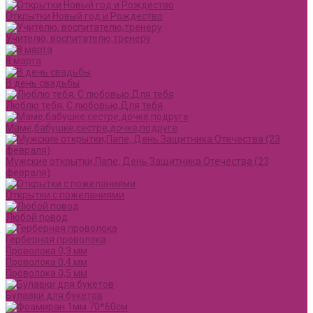
Открытки Новый год и Рождество
Учителю, воспитателю,тренеру
8 марта
В день свадьбы
Люблю тебя, С любовью,Для тебя
Маме,бабушке,сестре,дочке,подруге
Мужские открытки,Папе, День Защитника Отечества (23
февраля)
Открытки с пожеланиями
Любой повод
Герберная проволока
Проволока 0,3 мм
Проволока 0,4 мм
Проволока 0,5 мм
Булавки для букетов