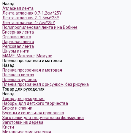
Назад
Атласная лента
Лента атласная 0,7-1,2см*25Y
Лента атласная 2- 2,5см*25Y
Лента атласная 4-7см*25Y
Полипропиленовая лента и на Бобине
Бисерная лента
Органза лента
Парчовая лента
Репсовая лента
Шнуры и нити
МАМЕ, Мамочке, Мамуле
Пленка прозрачная и матовая
Назад
Пленка прозрачная и матовая
Пленка в листах
Пленка в рулонах
Пленка прозрачная с рисунком, без рисунка
Товар для рукоделия
Назад
Товар для рукоделия
Наборы для детского творчества
Бирки и спанчи
Бусины и синельная проволока
Заготовки для творчества из фоамирана
Заготовки из дерева
Кисти
Металлические изделия