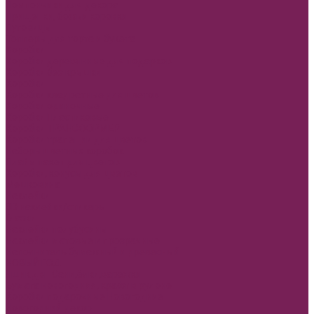
Помпончики для декора
Прищепки, божьи коровки
Пуговицы
Топперы для торта и букета
Коробки
Коробки деревянные для подарков
Коробки без крышки
Коробки
Коробки квадратные для цветов
Коробки одиночные
Коробки Пластиковые
Коробки ТРАНСФОРМЕР
Коробки трапеции для цветов
Наборы цветных коробок
Плайм пакет для цветов
Коробки, конусы для цветов
Мешковина
Наклейки
3D наклейки/стикеры
Глазки
Наклейки полубусины
Наклейки матовые и прозрачные
Наполнитель бумажный и древесный
НОВЫЙ ГОД
Ящик двп Сани,ёлки,варежки
Бумага новогодняя, крафт в рулоне
Коробки подарочные Новогодние
Новогодний декор