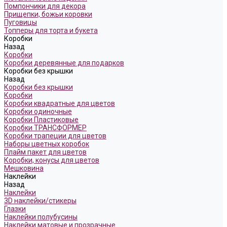
Помпончики для декора
Прищепки, божьи коровки
Пуговицы
Топперы для торта и букета
Коробки
Назад
Коробки
Коробки деревянные для подарков
Коробки без крышки
Назад
Коробки без крышки
Коробки
Коробки квадратные для цветов
Коробки одиночные
Коробки Пластиковые
Коробки ТРАНСФОРМЕР
Коробки трапеции для цветов
Наборы цветных коробок
Плайм пакет для цветов
Коробки, конусы для цветов
Мешковина
Наклейки
Назад
Наклейки
3D наклейки/стикеры
Глазки
Наклейки полубусины
Наклейки матовые и прозрачные