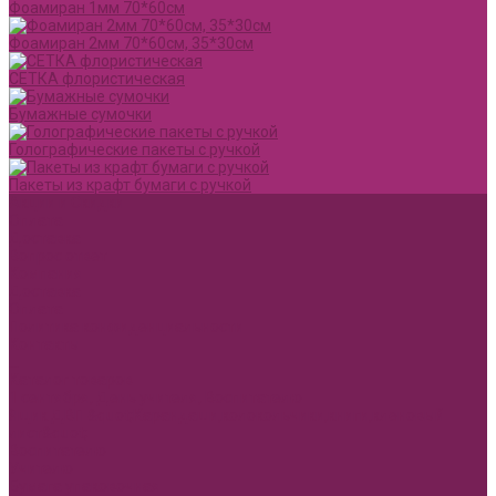
Фоамиран 1мм 70*60см
Фоамиран 2мм 70*60см, 35*30см
СЕТКА флористическая
Бумажные сумочки
Голографические пакеты с ручкой
Пакеты из крафт бумаги с ручкой
Акции и Скидки
Оплата
Доставка
Вопрос ответ
Компания
Доставка
Оплата
Политика конфиденциальности
Контакты
...
Каталог товаров
1 сентября, День учителя, Воспитателю
Ящик ДВП &quot;Карандаши,колокольчики,книги,кленовый
лист&quot;
Воспитателю
Учителю
Бумага упаковочная