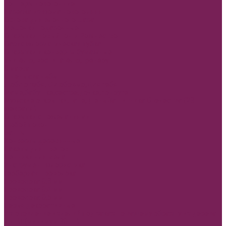
Топперы новогодние
Нарезка из фома новогодняя
Основа для елочного шара
Мешочки подарочные
Открытки Новый год и Рождество
Оазис флористическая губка
Открытки и конверты бумажные
Учителю, воспитателю,тренеру
8 марта
В день свадьбы
Люблю тебя, С любовью,Для тебя
Маме,бабушке,сестре,дочке,подруге
Мужские открытки,Папе, День Защитника Отечества (23
февраля)
Открытки с пожеланиями
Любой повод
Банты
Конверты деревянные
Пакеты для цветов
Ценники для мела
Инструмент флористика
Герберная проволока
Проволока 0,3 мм
Проволока 0,4 мм
Проволока 0,5 мм
Перья декоративные
Изготовление изделий под заказ по вашему образцу из дерева
и ДВП(минимум 30шт)