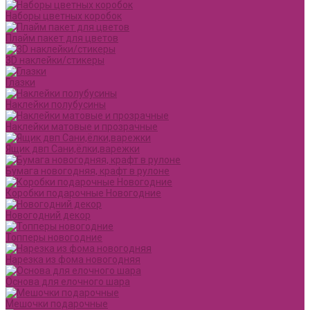
Наборы цветных коробок
Плайм пакет для цветов
3D наклейки/стикеры
Глазки
Наклейки полубусины
Наклейки матовые и прозрачные
Ящик двп Сани,ёлки,варежки
Бумага новогодняя, крафт в рулоне
Коробки подарочные Новогодние
Новогодний декор
Топперы новогодние
Нарезка из фома новогодняя
Основа для елочного шара
Мешочки подарочные