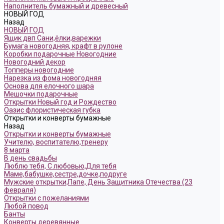
Наполнитель бумажный и древесный
НОВЫЙ ГОД
Назад
НОВЫЙ ГОД
Ящик двп Сани,ёлки,варежки
Бумага новогодняя, крафт в рулоне
Коробки подарочные Новогодние
Новогодний декор
Топперы новогодние
Нарезка из фома новогодняя
Основа для елочного шара
Мешочки подарочные
Открытки Новый год и Рождество
Оазис флористическая губка
Открытки и конверты бумажные
Назад
Открытки и конверты бумажные
Учителю, воспитателю,тренеру
8 марта
В день свадьбы
Люблю тебя, С любовью,Для тебя
Маме,бабушке,сестре,дочке,подруге
Мужские открытки,Папе, День Защитника Отечества (23
февраля)
Открытки с пожеланиями
Любой повод
Банты
Конверты деревянные