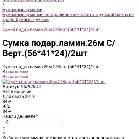
/
Бумажные сумочки
Бумажные сумочки
Голографические пакеты с ручкой
Пакеты из
крафт бумаги с ручкой
/
Сумка подар.ламин.26м С/Верт.(56*41*24)/2шт
Сумка подар.ламин.26м С/
Верт.(56*41*24)/2шт
Сумка подар.ламин.26м С/Верт.(56*41*24)/2шт
В сравнение
В сравнении
Артикул:
26/925СЛ
Нет в наличии
Для сайта 2019
84 ₽
-0%
84 ₽
Нашли дешевле?
-
+
×
Выбрано максимальное количество, доступное для заказа