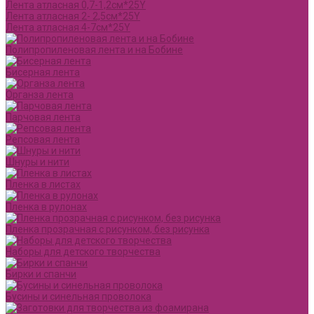
Лента атласная 0,7-1,2см*25Y
Лента атласная 2- 2,5см*25Y
Лента атласная 4-7см*25Y
Полипропиленовая лента и на Бобине
Бисерная лента
Органза лента
Парчовая лента
Репсовая лента
Шнуры и нити
Пленка в листах
Пленка в рулонах
Пленка прозрачная с рисунком, без рисунка
Наборы для детского творчества
Бирки и спанчи
Бусины и синельная проволока