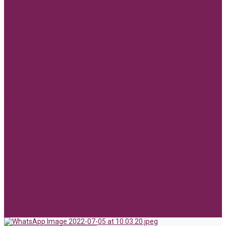
Сухоцветы
Фоамиран
Булавки для букетов
Фоамиран 1мм 70*60см
Фоамиран 2мм 70*60см, 35*30см
АКЦИИ, РАСПРОДАЖА.
ПАСХА
День победы!
Флористическая сетка
СЕТКА флористическая
Новинки Флористики
Hand made игрушки
Реклама
Бумажные сумочки
Голографические пакеты с ручкой
Пакеты из крафт бумаги с ручкой
Пакеты из бумаги без ручки
Пакеты из пленки
Акции и Скидки
Оплата
Доставка
Вопрос ответ
Компания
Доставка
Оплата
Политика конфиденциальности
Контакты