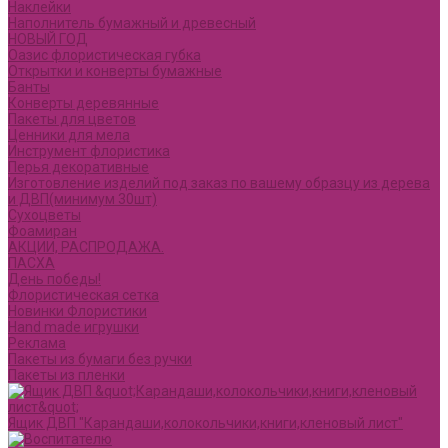
Наклейки
Наполнитель бумажный и древесный
НОВЫЙ ГОД
Оазис флористическая губка
Открытки и конверты бумажные
Банты
Конверты деревянные
Пакеты для цветов
Ценники для мела
Инструмент флористика
Перья декоративные
Изготовление изделий под заказ по вашему образцу из дерева
и ДВП(минимум 30шт)
Сухоцветы
Фоамиран
АКЦИИ, РАСПРОДАЖА.
ПАСХА
День победы!
Флористическая сетка
Новинки Флористики
Hand made игрушки
Реклама
Пакеты из бумаги без ручки
Пакеты из пленки
Ящик ДВП "Карандаши,колокольчики,книги,кленовый лист"