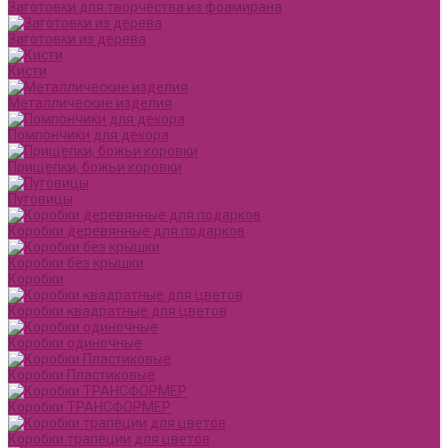
Заготовки для творчества из фоамирана
Заготовки из дерева
Кисти
Металлические изделия
Помпончики для декора
Прищепки, божьи коровки
Пуговицы
Коробки деревянные для подарков
Коробки без крышки
Коробки
Коробки квадратные для цветов
Коробки одиночные
Коробки Пластиковые
Коробки ТРАНСФОРМЕР
Коробки трапеции для цветов