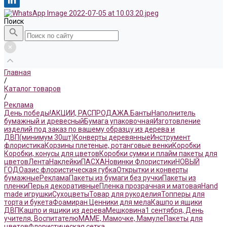
Поиск
Главная
/
Каталог товаров
/
Реклама
День победы!
АКЦИИ, РАСПРОДАЖА.
Банты
Наполнитель
бумажный и древесный
Бумага упаковочная
Изготовление
изделий под заказ по вашему образцу из дерева и
ДВП(минимум 30шт)
Конверты деревянные
Инструмент
флористика
Корзины плетеные, ротанговые венки
Коробки
Коробки, конусы для цветов
Коробки сумки и плайм пакеты для
цветов
Лента
Наклейки
ПАСХА
Новинки Флористики
НОВЫЙ
ГОД
Оазис флористическая губка
Открытки и конверты
бумажные
Реклама
Пакеты из бумаги без ручки
Пакеты из
пленки
Перья декоративные
Пленка прозрачная и матовая
Hand
made игрушки
Сухоцветы
Товар для рукоделия
Топперы для
торта и букета
Фоамиран
Ценники для мела
Кашпо и ящики
ДВП
Кашпо и ящики из дерева
Мешковина
1 сентября, День
учителя, Воспитателю
МАМЕ, Мамочке, Мамуле
Пакеты для
цветов
Флористическая сетка