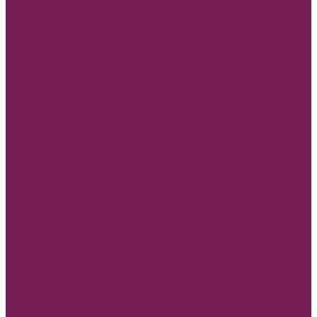
Корзины плетеные, ротанговые венки
Коробки сумки и плайм пакеты для цветов
Лента
REPS+Satin lux
SATIN LUX 2-х сторон
Атласная лента
Лента атласная 0,7-1,2см*25Y
Лента атласная 2- 2,5см*25Y
Лента атласная 4-7см*25Y
Полипропиленовая лента и на Бобине
Бисерная лента
Органза лента
Парчовая лента
Репсовая лента
Шнуры и нити
МАМЕ, Мамочке, Мамуле
Пленка прозрачная и матовая
Пленка в листах
Пленка в рулонах
Пленка прозрачная с рисунком, без рисунка
Товар для рукоделия
Наборы для детского творчества
Бирки и спанчи
Бусины и синельная проволока
Заготовки для творчества из фоамирана
Заготовки из дерева
Кисти
Металлические изделия