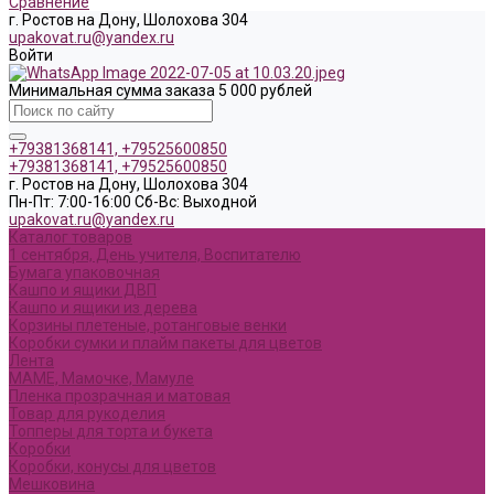
Сравнение
г. Ростов на Дону, Шолохова 304
upakovat.ru@yandex.ru
Войти
Минимальная сумма заказа 5 000 рублей
+79381368141, +79525600850
+79381368141, +79525600850
г. Ростов на Дону, Шолохова 304
Пн-Пт: 7:00-16:00 Cб-Вс: Выходной
upakovat.ru@yandex.ru
Каталог товаров
1 сентября, День учителя, Воспитателю
Бумага упаковочная
Кашпо и ящики ДВП
Кашпо и ящики из дерева
Корзины плетеные, ротанговые венки
Коробки сумки и плайм пакеты для цветов
Лента
МАМЕ, Мамочке, Мамуле
Пленка прозрачная и матовая
Товар для рукоделия
Топперы для торта и букета
Коробки
Коробки, конусы для цветов
Мешковина