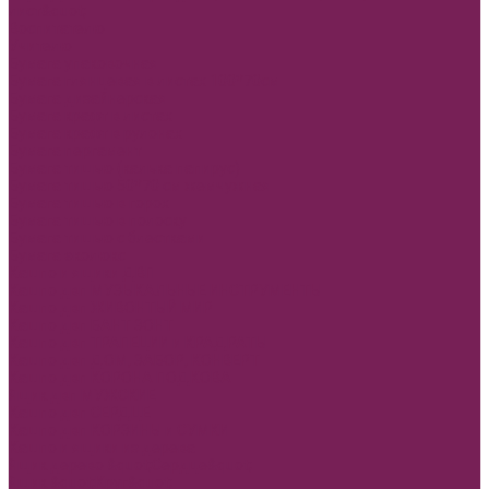
лист&quot;
Воспитателю
Учителю
Бумага упаковочная
Бумага глянцевая в листах 100*70см
Бумага дизайнерская
Бумага крафт в листах
Бумага крафт в рулонах
Бумага пергамент
Бумага тишью (калька папирус)
Бумага тишью 50*70 см жемчужная
Бумага тишью в горох
Бумага тишью в полоску
Бумага тишью с блестками
Бумага эколюкс
Кашпо и ящики ДВП
Кашпо двп МУЗЫКАЛЬНЫЕ ИНСТРУМЕНТЫ
Кашпо двп ЖИВОНТЫЙ МИР
Кашпо двп БАНТ ЗОНТ
Кашпо двп ТРАПЕЦИИ и КРАДРАТЫ
Кашпо двп ДОМ, ЗАБОР, КОНВЕРТ
Кашпо двп КОРОНА ПОДКОВА
Ящик двп МУЖСКИЕ
Кашпо двп СЕРДЦЕ
Кашпо двп КОРЗИНЫ и СУМКИ
Кашпо и ящики из дерева
Ящик дерево &quot;Сердце&quot;
Ящик &quot;Круг&quot;