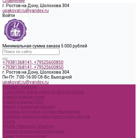
Сравнение
г. Ростов на Дону, Шолохова 304
upakovat.ru@yandex.ru
Войти
Минимальная сумма заказа 5 000 рублей
+79381368141, +79525600850
+79381368141, +79525600850
г. Ростов на Дону, Шолохова 304
Пн-Пт: 7:00-16:00 Cб-Вс: Выходной
upakovat.ru@yandex.ru
Каталог товаров
1 сентября, День учителя, Воспитателю
Бумага упаковочная
Кашпо и ящики ДВП
Кашпо и ящики из дерева
Корзины плетеные, ротанговые венки
Коробки сумки и плайм пакеты для цветов
Лента
МАМЕ, Мамочке, Мамуле
Пленка прозрачная и матовая
Товар для рукоделия