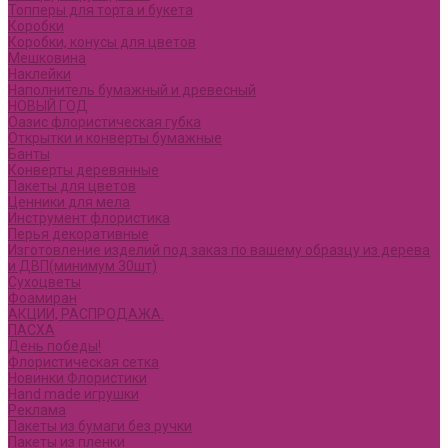
Топперы для торта и букета
Коробки
Коробки, конусы для цветов
Мешковина
Наклейки
Наполнитель бумажный и древесный
НОВЫЙ ГОД
Оазис флористическая губка
Открытки и конверты бумажные
Банты
Конверты деревянные
Пакеты для цветов
Ценники для мела
Инструмент флористика
Перья декоративные
Изготовление изделий под заказ по вашему образцу из дерева
и ДВП(минимум 30шт)
Сухоцветы
Фоамиран
АКЦИИ, РАСПРОДАЖА.
ПАСХА
День победы!
Флористическая сетка
Новинки Флористики
Hand made игрушки
Реклама
Пакеты из бумаги без ручки
Пакеты из пленки