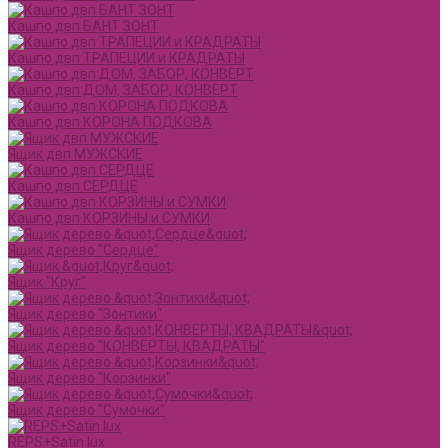
Кашпо двп БАНТ ЗОНТ
Кашпо двп ТРАПЕЦИИ и КРАДРАТЫ
Кашпо двп ДОМ, ЗАБОР, КОНВЕРТ
Кашпо двп КОРОНА ПОДКОВА
Ящик двп МУЖСКИЕ
Кашпо двп СЕРДЦЕ
Кашпо двп КОРЗИНЫ и СУМКИ
Ящик дерево "Сердце"
Ящик "Круг"
Ящик дерево "Зонтики"
Ящик дерево "КОНВЕРТЫ, КВАДРАТЫ"
Ящик дерево "Корзинки"
Ящик дерево "Сумочки"
REPS+Satin lux