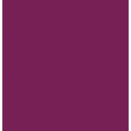
Ящик двп Сани,ёлки,варежки
Бумага новогодняя, крафт в рулоне
Коробки подарочные Новогодние
Новогодний декор
Топперы новогодние
Нарезка из фома новогодняя
Основа для елочного шара
Мешочки подарочные
Открытки Новый год и Рождество
Оазис флористическая губка
Открытки и конверты бумажные
Учителю, воспитателю,тренеру
8 марта
В день свадьбы
Люблю тебя, С любовью,Для тебя
Маме,бабушке,сестре,дочке,подруге
Мужские открытки,Папе, День Защитника Отечества (23
февраля)
Открытки с пожеланиями
Любой повод
Банты
Конверты деревянные
Пакеты для цветов
Ценники для мела
Инструмент флористика
Герберная проволока
Проволока 0,3 мм
Проволока 0,4 мм