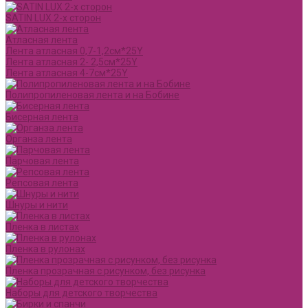
SATIN LUX 2-х сторон
Атласная лента
Лента атласная 0,7-1,2см*25Y
Лента атласная 2- 2,5см*25Y
Лента атласная 4-7см*25Y
Полипропиленовая лента и на Бобине
Бисерная лента
Органза лента
Парчовая лента
Репсовая лента
Шнуры и нити
Пленка в листах
Пленка в рулонах
Пленка прозрачная с рисунком, без рисунка
Наборы для детского творчества