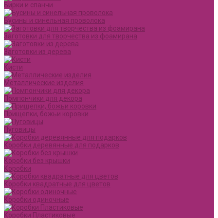
Бирки и спанчи
Бусины и синельная проволока
Заготовки для творчества из фоамирана
Заготовки из дерева
Кисти
Металлические изделия
Помпончики для декора
Прищепки, божьи коровки
Пуговицы
Коробки деревянные для подарков
Коробки без крышки
Коробки
Коробки квадратные для цветов
Коробки одиночные
Коробки Пластиковые