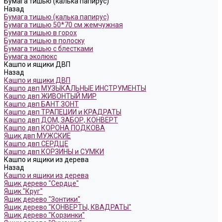
Бумага тишью (калька папирус)
Назад
Бумага тишью (калька папирус)
Бумага тишью 50*70 см жемчужная
Бумага тишью в горох
Бумага тишью в полоску
Бумага тишью с блестками
Бумага эколюкс
Кашпо и ящики ДВП
Назад
Кашпо и ящики ДВП
Кашпо двп МУЗЫКАЛЬНЫЕ ИНСТРУМЕНТЫ
Кашпо двп ЖИВОНТЫЙ МИР
Кашпо двп БАНТ ЗОНТ
Кашпо двп ТРАПЕЦИИ и КРАДРАТЫ
Кашпо двп ДОМ, ЗАБОР, КОНВЕРТ
Кашпо двп КОРОНА ПОДКОВА
Ящик двп МУЖСКИЕ
Кашпо двп СЕРДЦЕ
Кашпо двп КОРЗИНЫ и СУМКИ
Кашпо и ящики из дерева
Назад
Кашпо и ящики из дерева
Ящик дерево "Сердце"
Ящик "Круг"
Ящик дерево "Зонтики"
Ящик дерево "КОНВЕРТЫ, КВАДРАТЫ"
Ящик дерево "Корзинки"