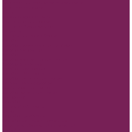
Заготовки для творчества из фоамирана
Заготовки из дерева
Кисти
Металлические изделия
Помпончики для декора
Прищепки, божьи коровки
Пуговицы
Топперы для торта и букета
Коробки
Коробки деревянные для подарков
Коробки без крышки
Коробки
Коробки квадратные для цветов
Коробки одиночные
Коробки Пластиковые
Коробки ТРАНСФОРМЕР
Коробки трапеции для цветов
Наборы цветных коробок
Плайм пакет для цветов
Коробки, конусы для цветов
Мешковина
Наклейки
3D наклейки/стикеры
Глазки
Наклейки полубусины
Наклейки матовые и прозрачные
Наполнитель бумажный и древесный
НОВЫЙ ГОД