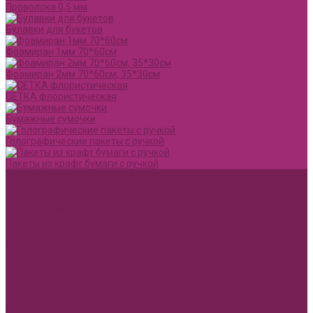
Проволока 0,5 мм
Булавки для букетов
Фоамиран 1мм 70*60см
Фоамиран 2мм 70*60см, 35*30см
СЕТКА флористическая
Бумажные сумочки
Голографические пакеты с ручкой
Пакеты из крафт бумаги с ручкой
Акции и Скидки
Оплата
Доставка
Вопрос ответ
Компания
Доставка
Оплата
Политика конфиденциальности
Контакты
...
Каталог товаров
1 сентября, День учителя, Воспитателю
Ящик ДВП &quot;Карандаши,колокольчики,книги,кленовый