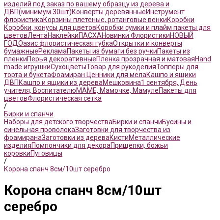
изделий под заказ по вашему образцу из дерева и
ДВП(минимум 30шт)
Конверты деревянные
Инструмент
флористика
Корзины плетеные, ротанговые венки
Коробки
Коробки, конусы для цветов
Коробки сумки и плайм пакеты для
цветов
Лента
Наклейки
ПАСХА
Новинки Флористики
НОВЫЙ
ГОД
Оазис флористическая губка
Открытки и конверты
бумажные
Реклама
Пакеты из бумаги без ручки
Пакеты из
пленки
Перья декоративные
Пленка прозрачная и матовая
Hand
made игрушки
Сухоцветы
Товар для рукоделия
Топперы для
торта и букета
Фоамиран
Ценники для мела
Кашпо и ящики
ДВП
Кашпо и ящики из дерева
Мешковина
1 сентября, День
учителя, Воспитателю
МАМЕ, Мамочке, Мамуле
Пакеты для
цветов
Флористическая сетка
/
Бирки и спанчи
Наборы для детского творчества
Бирки и спанчи
Бусины и
синельная проволока
Заготовки для творчества из
фоамирана
Заготовки из дерева
Кисти
Металлические
изделия
Помпончики для декора
Прищепки, божьи
коровки
Пуговицы
/
Корона спанч 8см/10шт серебро
Корона спанч 8см/10шт
серебро