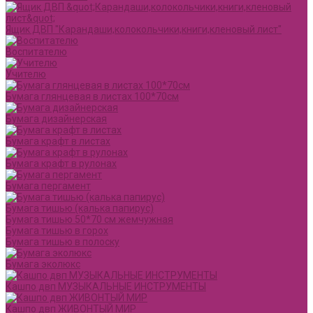
Ящик ДВП "Карандаши,колокольчики,книги,кленовый лист"
Воспитателю
Учителю
Бумага глянцевая в листах 100*70см
Бумага дизайнерская
Бумага крафт в листах
Бумага крафт в рулонах
Бумага пергамент
Бумага тишью (калька папирус)
Бумага тишью 50*70 см жемчужная
Бумага тишью в горох
Бумага тишью в полоску
Бумага эколюкс
Кашпо двп МУЗЫКАЛЬНЫЕ ИНСТРУМЕНТЫ
Кашпо двп ЖИВОНТЫЙ МИР