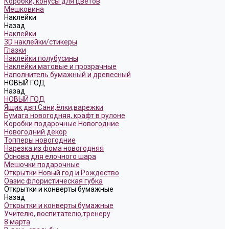
Коробки, конусы для цветов
Мешковина
Наклейки
Назад
Наклейки
3D наклейки/стикеры
Глазки
Наклейки полубусины
Наклейки матовые и прозрачные
Наполнитель бумажный и древесный
НОВЫЙ ГОД
Назад
НОВЫЙ ГОД
Ящик двп Сани,ёлки,варежки
Бумага новогодняя, крафт в рулоне
Коробки подарочные Новогодние
Новогодний декор
Топперы новогодние
Нарезка из фома новогодняя
Основа для елочного шара
Мешочки подарочные
Открытки Новый год и Рождество
Оазис флористическая губка
Открытки и конверты бумажные
Назад
Открытки и конверты бумажные
Учителю, воспитателю,тренеру
8 марта