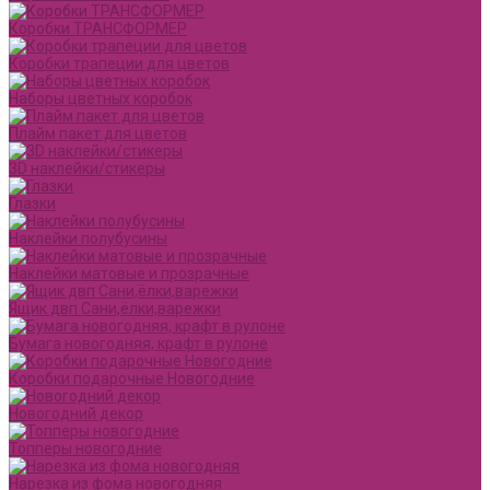
Коробки ТРАНСФОРМЕР
Коробки трапеции для цветов
Наборы цветных коробок
Плайм пакет для цветов
3D наклейки/стикеры
Глазки
Наклейки полубусины
Наклейки матовые и прозрачные
Ящик двп Сани,ёлки,варежки
Бумага новогодняя, крафт в рулоне
Коробки подарочные Новогодние
Новогодний декор
Топперы новогодние
Нарезка из фома новогодняя