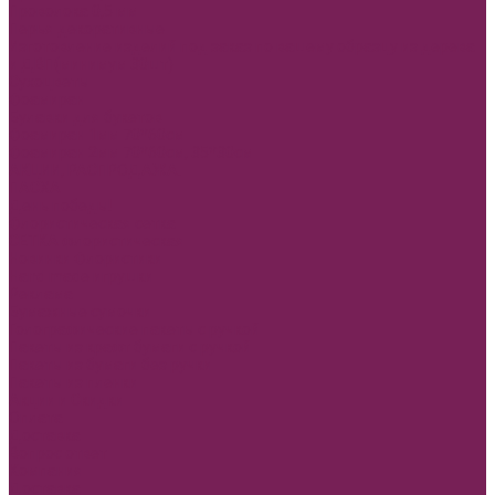
Проволока 0,5 мм
Перья декоративные
Изготовление изделий под заказ по вашему образцу из дерева
и ДВП(минимум 30шт)
Сухоцветы
Фоамиран
Булавки для букетов
Фоамиран 1мм 70*60см
Фоамиран 2мм 70*60см, 35*30см
АКЦИИ, РАСПРОДАЖА.
ПАСХА
День победы!
Флористическая сетка
СЕТКА флористическая
Новинки Флористики
Hand made игрушки
Реклама
Бумажные сумочки
Голографические пакеты с ручкой
Пакеты из крафт бумаги с ручкой
Пакеты из бумаги без ручки
Пакеты из пленки
Акции и Скидки
Оплата
Доставка
Вопрос ответ
Компания
Доставка