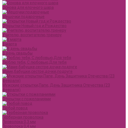
Основа для елочного шара
Мешочки подарочные
Открытки Новый год и Рождество
Учителю, воспитателю,тренеру
8 марта
В день свадьбы
Люблю тебя, С любовью,Для тебя
Маме,бабушке,сестре,дочке,подруге
Мужские открытки,Папе, День Защитника Отечества (23
февраля)
Открытки с пожеланиями
Любой повод
Герберная проволока
Проволока 0,3 мм
Проволока 0,4 мм