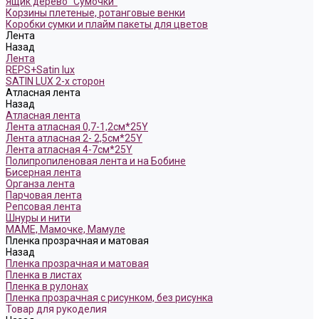
Ящик дерево "Сумочки"
Корзины плетеные, ротанговые венки
Коробки сумки и плайм пакеты для цветов
Лента
Назад
Лента
REPS+Satin lux
SATIN LUX 2-х сторон
Атласная лента
Назад
Атласная лента
Лента атласная 0,7-1,2см*25Y
Лента атласная 2- 2,5см*25Y
Лента атласная 4-7см*25Y
Полипропиленовая лента и на Бобине
Бисерная лента
Органза лента
Парчовая лента
Репсовая лента
Шнуры и нити
МАМЕ, Мамочке, Мамуле
Пленка прозрачная и матовая
Назад
Пленка прозрачная и матовая
Пленка в листах
Пленка в рулонах
Пленка прозрачная с рисунком, без рисунка
Товар для рукоделия