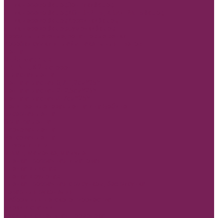
Ящик дерево &quot;Зонтики&quot;
Ящик дерево &quot;КОНВЕРТЫ, КВАДРАТЫ&quot;
Ящик дерево &quot;Корзинки&quot;
Ящик дерево &quot;Сумочки&quot;
Корзины плетеные, ротанговые венки
Коробки сумки и плайм пакеты для цветов
Лента
REPS+Satin lux
SATIN LUX 2-х сторон
Атласная лента
Лента атласная 0,7-1,2см*25Y
Лента атласная 2- 2,5см*25Y
Лента атласная 4-7см*25Y
Полипропиленовая лента и на Бобине
Бисерная лента
Органза лента
Парчовая лента
Репсовая лента
Шнуры и нити
МАМЕ, Мамочке, Мамуле
Пленка прозрачная и матовая
Пленка в листах
Пленка в рулонах
Пленка прозрачная с рисунком, без рисунка
Товар для рукоделия
Наборы для детского творчества
Бирки и спанчи
Бусины и синельная проволока