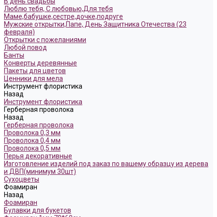
В день свадьбы
Люблю тебя, С любовью,Для тебя
Маме,бабушке,сестре,дочке,подруге
Мужские открытки,Папе, День Защитника Отечества (23
февраля)
Открытки с пожеланиями
Любой повод
Банты
Конверты деревянные
Пакеты для цветов
Ценники для мела
Инструмент флористика
Назад
Инструмент флористика
Герберная проволока
Назад
Герберная проволока
Проволока 0,3 мм
Проволока 0,4 мм
Проволока 0,5 мм
Перья декоративные
Изготовление изделий под заказ по вашему образцу из дерева
и ДВП(минимум 30шт)
Сухоцветы
Фоамиран
Назад
Фоамиран
Булавки для букетов