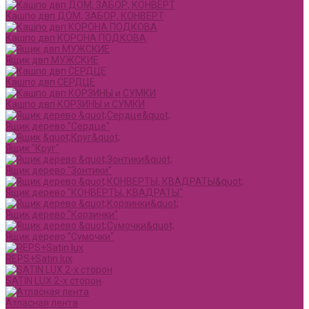
Кашпо двп ДОМ, ЗАБОР, КОНВЕРТ
Кашпо двп КОРОНА ПОДКОВА
Ящик двп МУЖСКИЕ
Кашпо двп СЕРДЦЕ
Кашпо двп КОРЗИНЫ и СУМКИ
Ящик дерево "Сердце"
Ящик "Круг"
Ящик дерево "Зонтики"
Ящик дерево "КОНВЕРТЫ, КВАДРАТЫ"
Ящик дерево "Корзинки"
Ящик дерево "Сумочки"
REPS+Satin lux
SATIN LUX 2-х сторон
Атласная лента