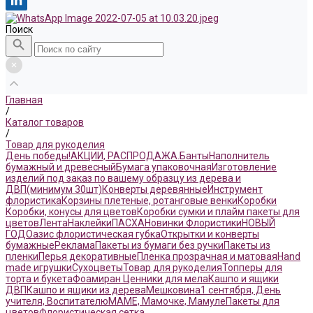
Поиск
Главная
/
Каталог товаров
/
Товар для рукоделия
День победы!
АКЦИИ, РАСПРОДАЖА.
Банты
Наполнитель
бумажный и древесный
Бумага упаковочная
Изготовление
изделий под заказ по вашему образцу из дерева и
ДВП(минимум 30шт)
Конверты деревянные
Инструмент
флористика
Корзины плетеные, ротанговые венки
Коробки
Коробки, конусы для цветов
Коробки сумки и плайм пакеты для
цветов
Лента
Наклейки
ПАСХА
Новинки Флористики
НОВЫЙ
ГОД
Оазис флористическая губка
Открытки и конверты
бумажные
Реклама
Пакеты из бумаги без ручки
Пакеты из
пленки
Перья декоративные
Пленка прозрачная и матовая
Hand
made игрушки
Сухоцветы
Товар для рукоделия
Топперы для
торта и букета
Фоамиран
Ценники для мела
Кашпо и ящики
ДВП
Кашпо и ящики из дерева
Мешковина
1 сентября, День
учителя, Воспитателю
МАМЕ, Мамочке, Мамуле
Пакеты для
цветов
Флористическая сетка