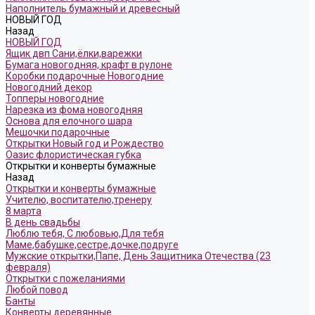
Наполнитель бумажный и древесный
НОВЫЙ ГОД
Назад
НОВЫЙ ГОД
Ящик двп Сани,ёлки,варежки
Бумага новогодняя, крафт в рулоне
Коробки подарочные Новогодние
Новогодний декор
Топперы новогодние
Нарезка из фома новогодняя
Основа для елочного шара
Мешочки подарочные
Открытки Новый год и Рождество
Оазис флористическая губка
Открытки и конверты бумажные
Назад
Открытки и конверты бумажные
Учителю, воспитателю,тренеру
8 марта
В день свадьбы
Люблю тебя, С любовью,Для тебя
Маме,бабушке,сестре,дочке,подруге
Мужские открытки,Папе, День Защитника Отечества (23
февраля)
Открытки с пожеланиями
Любой повод
Банты
Конверты деревянные