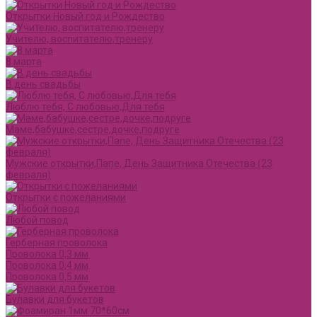
Открытки Новый год и Рождество
Учителю, воспитателю,тренеру
8 марта
В день свадьбы
Люблю тебя, С любовью,Для тебя
Маме,бабушке,сестре,дочке,подруге
Мужские открытки,Папе, День Защитника Отечества (23
февраля)
Открытки с пожеланиями
Любой повод
Герберная проволока
Проволока 0,3 мм
Проволока 0,4 мм
Проволока 0,5 мм
Булавки для букетов