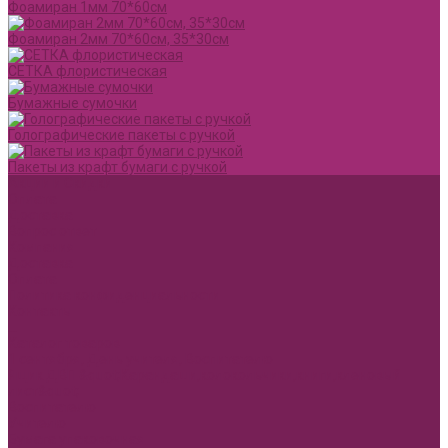
Фоамиран 1мм 70*60см
Фоамиран 2мм 70*60см, 35*30см
СЕТКА флористическая
Бумажные сумочки
Голографические пакеты с ручкой
Пакеты из крафт бумаги с ручкой
Акции и Скидки
Оплата
Доставка
Вопрос ответ
Компания
Доставка
Оплата
Политика конфиденциальности
Контакты
...
Каталог товаров
1 сентября, День учителя, Воспитателю
Ящик ДВП &quot;Карандаши,колокольчики,книги,кленовый
лист&quot;
Воспитателю
Учителю
Бумага упаковочная