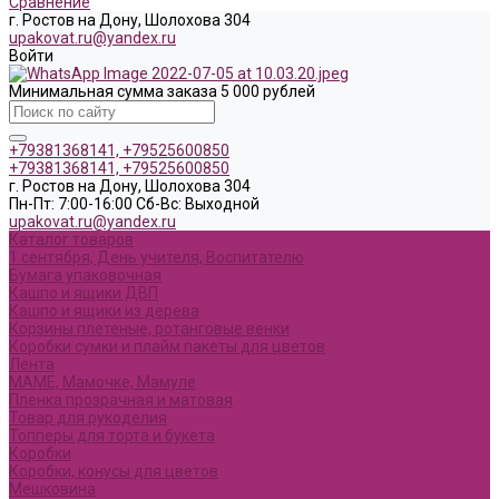
Сравнение
г. Ростов на Дону, Шолохова 304
upakovat.ru@yandex.ru
Войти
Минимальная сумма заказа 5 000 рублей
+79381368141, +79525600850
+79381368141, +79525600850
г. Ростов на Дону, Шолохова 304
Пн-Пт: 7:00-16:00 Cб-Вс: Выходной
upakovat.ru@yandex.ru
Каталог товаров
1 сентября, День учителя, Воспитателю
Бумага упаковочная
Кашпо и ящики ДВП
Кашпо и ящики из дерева
Корзины плетеные, ротанговые венки
Коробки сумки и плайм пакеты для цветов
Лента
МАМЕ, Мамочке, Мамуле
Пленка прозрачная и матовая
Товар для рукоделия
Топперы для торта и букета
Коробки
Коробки, конусы для цветов
Мешковина