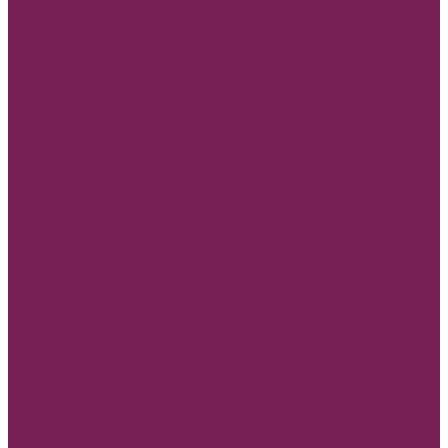
Корзины плетеные, ротанговые венки
Коробки сумки и плайм пакеты для цветов
Лента
REPS+Satin lux
SATIN LUX 2-х сторон
Атласная лента
Лента атласная 0,7-1,2см*25Y
Лента атласная 2- 2,5см*25Y
Лента атласная 4-7см*25Y
Полипропиленовая лента и на Бобине
Бисерная лента
Органза лента
Парчовая лента
Репсовая лента
Шнуры и нити
МАМЕ, Мамочке, Мамуле
Пленка прозрачная и матовая
Пленка в листах
Пленка в рулонах
Пленка прозрачная с рисунком, без рисунка
Товар для рукоделия
Наборы для детского творчества
Бирки и спанчи
Бусины и синельная проволока
Заготовки для творчества из фоамирана
Заготовки из дерева
Кисти
Металлические изделия