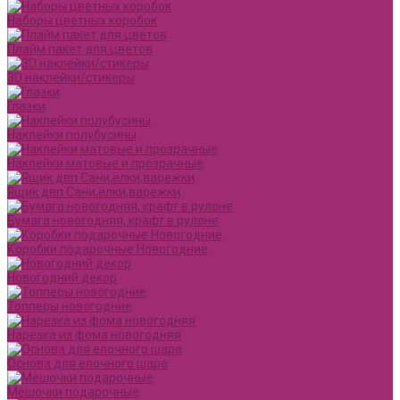
Наборы цветных коробок
Плайм пакет для цветов
3D наклейки/стикеры
Глазки
Наклейки полубусины
Наклейки матовые и прозрачные
Ящик двп Сани,ёлки,варежки
Бумага новогодняя, крафт в рулоне
Коробки подарочные Новогодние
Новогодний декор
Топперы новогодние
Нарезка из фома новогодняя
Основа для елочного шара
Мешочки подарочные