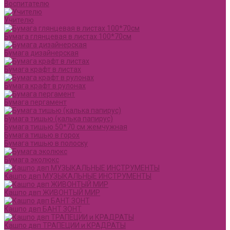
Воспитателю
Учителю
Бумага глянцевая в листах 100*70см
Бумага дизайнерская
Бумага крафт в листах
Бумага крафт в рулонах
Бумага пергамент
Бумага тишью (калька папирус)
Бумага тишью 50*70 см жемчужная
Бумага тишью в горох
Бумага тишью в полоску
Бумага эколюкс
Кашпо двп МУЗЫКАЛЬНЫЕ ИНСТРУМЕНТЫ
Кашпо двп ЖИВОНТЫЙ МИР
Кашпо двп БАНТ ЗОНТ
Кашпо двп ТРАПЕЦИИ и КРАДРАТЫ