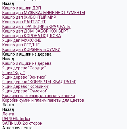
Назад
Кашпо и ящики ДВП
Кашпо двп МУЗЫКАЛЬНЫЕ ИНСТРУМЕНТЫ
Кашпо двп ЖИВОНТЫЙ МИР
Кашпо двп БАНТ ЗОНТ
Кашпо двп ТРАПЕЦИИ и КРАДРАТЫ
Кашпо двп ДОМ, ЗАБОР, КОНВЕРТ
Кашпо двп КОРОНА ПОДКОВА
Ящик двп МУЖСКИЕ
Кашпо двп СЕРДЦЕ
Кашпо двп КОРЗИНЫ и СУМКИ
Кашпо и ящики из дерева
Назад
Кашпо и ящики из дерева
Ящик дерево "Сердце"
Ящик "Круг"
Ящик дерево "Зонтики"
Ящик дерево "КОНВЕРТЫ, КВАДРАТЫ"
Ящик дерево "Корзинки"
Ящик дерево "Сумочки"
Корзины плетеные, ротанговые венки
Коробки сумки и плайм пакеты для цветов
Лента
Назад
Лента
REPS+Satin lux
SATIN LUX 2-х сторон
Атласная лента