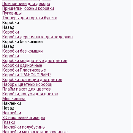
Помпончики для декора
Прищепки, божьи коровки
Пуговицы
Топперы для торта и букета
Коробки
Назад
Коробки
Коробки деревянные для подарков
Коробки без крышки
Назад
Коробки без крышки
Коробки
Коробки квадратные для цветов
Коробки одиночные
Коробки Пластиковые
Коробки ТРАНСФОРМЕР
Коробки трапеции для цветов
Наборы цветных коробок
Плайм пакет для цветов
Коробки, конусы для цветов
Мешковина
Наклейки
Назад
Наклейки
3D наклейки/стикеры
Глазки
Наклейки полубусины
Наклейки матовые и прозрачные