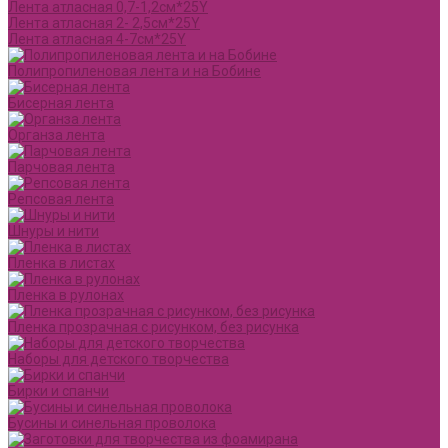
Лента атласная 0,7-1,2см*25Y
Лента атласная 2- 2,5см*25Y
Лента атласная 4-7см*25Y
Полипропиленовая лента и на Бобине
Бисерная лента
Органза лента
Парчовая лента
Репсовая лента
Шнуры и нити
Пленка в листах
Пленка в рулонах
Пленка прозрачная с рисунком, без рисунка
Наборы для детского творчества
Бирки и спанчи
Бусины и синельная проволока