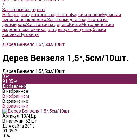
/
Заготовки из дерева
Наборы для детского творчества
Бирки и спанчи
Бусины и
синельная проволока
Заготовки для творчества из
фоамирана
Заготовки из дерева
Кисти
Металлические
изделия
Помпончики для декора
Прищепки, божьи
коровки
Пуговицы
/
Дерев Вензеля 1,5*,5см/10шт.
Дерев Вензеля 1,5*,5см/10шт.
Дерев Вензеля 1,5*,5см/10шт.
0 ₽
91.35 ₽
Добавлено
В избранное
В избранном
В сравнение
В сравнении
Артикул:
13/4Др
В наличии: 52 шт
Для сайта 2019
91.35 ₽
-0%