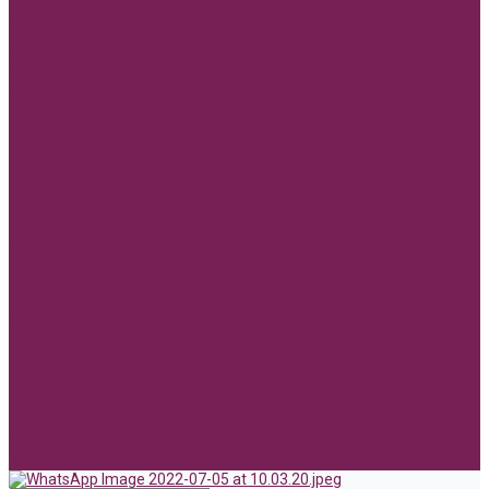
Сухоцветы
Фоамиран
Булавки для букетов
Фоамиран 1мм 70*60см
Фоамиран 2мм 70*60см, 35*30см
АКЦИИ, РАСПРОДАЖА.
ПАСХА
День победы!
Флористическая сетка
СЕТКА флористическая
Новинки Флористики
Hand made игрушки
Реклама
Бумажные сумочки
Голографические пакеты с ручкой
Пакеты из крафт бумаги с ручкой
Пакеты из бумаги без ручки
Пакеты из пленки
Акции и Скидки
Оплата
Доставка
Вопрос ответ
Компания
Доставка
Оплата
Политика конфиденциальности
Контакты