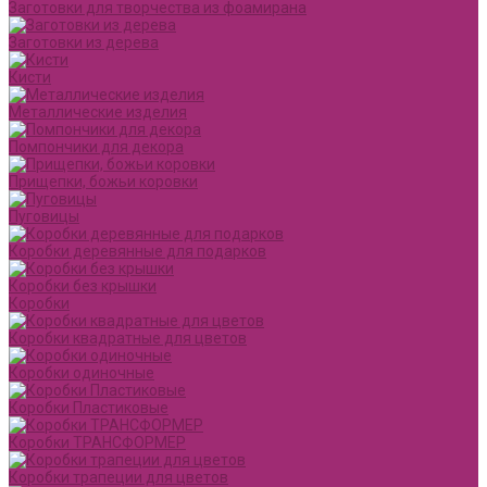
Заготовки для творчества из фоамирана
Заготовки из дерева
Кисти
Металлические изделия
Помпончики для декора
Прищепки, божьи коровки
Пуговицы
Коробки деревянные для подарков
Коробки без крышки
Коробки
Коробки квадратные для цветов
Коробки одиночные
Коробки Пластиковые
Коробки ТРАНСФОРМЕР
Коробки трапеции для цветов