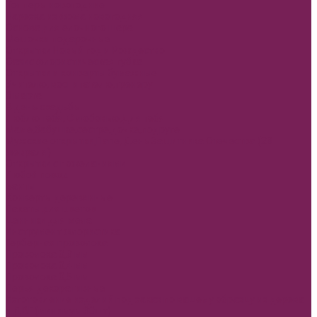
Топперы новогодние
Нарезка из фома новогодняя
Основа для елочного шара
Мешочки подарочные
Открытки Новый год и Рождество
Оазис флористическая губка
Открытки и конверты бумажные
Учителю, воспитателю,тренеру
8 марта
В день свадьбы
Люблю тебя, С любовью,Для тебя
Маме,бабушке,сестре,дочке,подруге
Мужские открытки,Папе, День Защитника Отечества (23
февраля)
Открытки с пожеланиями
Любой повод
Банты
Конверты деревянные
Пакеты для цветов
Ценники для мела
Инструмент флористика
Герберная проволока
Проволока 0,3 мм
Проволока 0,4 мм
Проволока 0,5 мм
Перья декоративные
Изготовление изделий под заказ по вашему образцу из дерева
и ДВП(минимум 30шт)