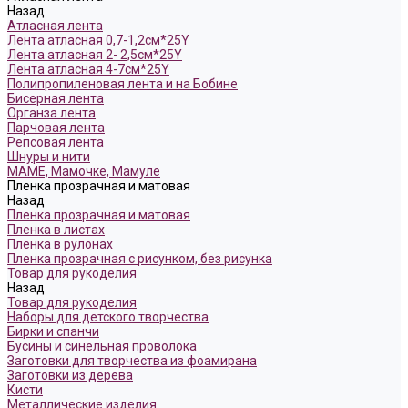
Назад
Атласная лента
Лента атласная 0,7-1,2см*25Y
Лента атласная 2- 2,5см*25Y
Лента атласная 4-7см*25Y
Полипропиленовая лента и на Бобине
Бисерная лента
Органза лента
Парчовая лента
Репсовая лента
Шнуры и нити
МАМЕ, Мамочке, Мамуле
Пленка прозрачная и матовая
Назад
Пленка прозрачная и матовая
Пленка в листах
Пленка в рулонах
Пленка прозрачная с рисунком, без рисунка
Товар для рукоделия
Назад
Товар для рукоделия
Наборы для детского творчества
Бирки и спанчи
Бусины и синельная проволока
Заготовки для творчества из фоамирана
Заготовки из дерева
Кисти
Металлические изделия