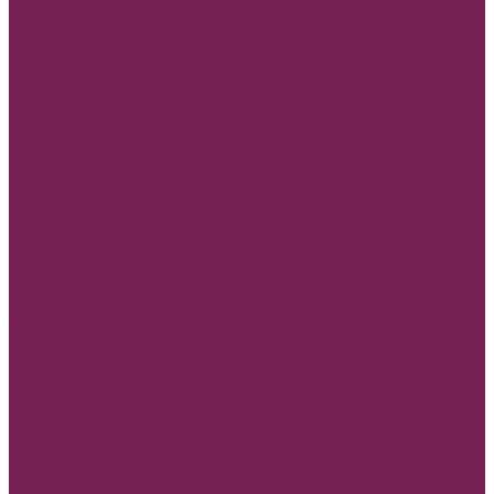
Помпончики для декора
Прищепки, божьи коровки
Пуговицы
Топперы для торта и букета
Коробки
Коробки деревянные для подарков
Коробки без крышки
Коробки
Коробки квадратные для цветов
Коробки одиночные
Коробки Пластиковые
Коробки ТРАНСФОРМЕР
Коробки трапеции для цветов
Наборы цветных коробок
Плайм пакет для цветов
Коробки, конусы для цветов
Мешковина
Наклейки
3D наклейки/стикеры
Глазки
Наклейки полубусины
Наклейки матовые и прозрачные
Наполнитель бумажный и древесный
НОВЫЙ ГОД
Ящик двп Сани,ёлки,варежки
Бумага новогодняя, крафт в рулоне
Коробки подарочные Новогодние
Новогодний декор