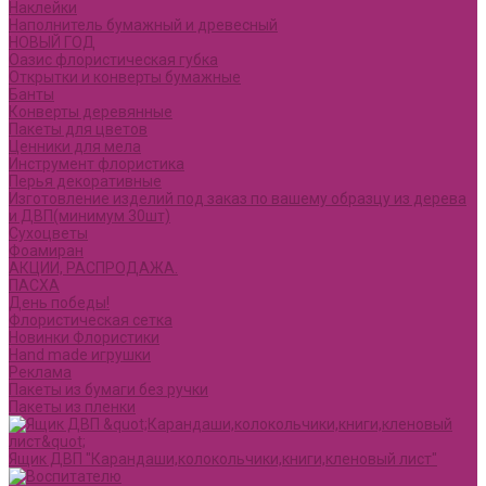
Наклейки
Наполнитель бумажный и древесный
НОВЫЙ ГОД
Оазис флористическая губка
Открытки и конверты бумажные
Банты
Конверты деревянные
Пакеты для цветов
Ценники для мела
Инструмент флористика
Перья декоративные
Изготовление изделий под заказ по вашему образцу из дерева
и ДВП(минимум 30шт)
Сухоцветы
Фоамиран
АКЦИИ, РАСПРОДАЖА.
ПАСХА
День победы!
Флористическая сетка
Новинки Флористики
Hand made игрушки
Реклама
Пакеты из бумаги без ручки
Пакеты из пленки
Ящик ДВП "Карандаши,колокольчики,книги,кленовый лист"