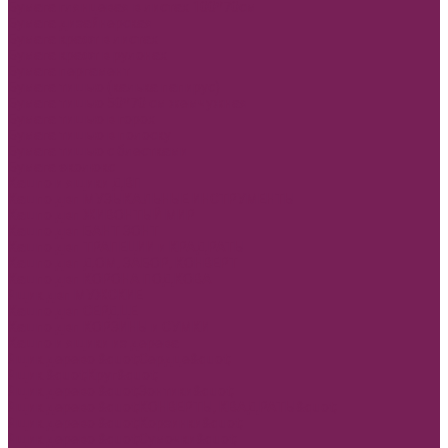
Бумага глянцевая в листах 100*70см
Бумага дизайнерская
Бумага крафт в листах
Бумага крафт в рулонах
Бумага пергамент
Бумага тишью (калька папирус)
Бумага тишью 50*70 см жемчужная
Бумага тишью в горох
Бумага тишью в полоску
Бумага тишью с блестками
Бумага эколюкс
Кашпо и ящики ДВП
Кашпо двп МУЗЫКАЛЬНЫЕ ИНСТРУМЕНТЫ
Кашпо двп ЖИВОНТЫЙ МИР
Кашпо двп БАНТ ЗОНТ
Кашпо двп ТРАПЕЦИИ и КРАДРАТЫ
Кашпо двп ДОМ, ЗАБОР, КОНВЕРТ
Кашпо двп КОРОНА ПОДКОВА
Ящик двп МУЖСКИЕ
Кашпо двп СЕРДЦЕ
Кашпо двп КОРЗИНЫ и СУМКИ
Кашпо и ящики из дерева
Ящик дерево &quot;Сердце&quot;
Ящик &quot;Круг&quot;
Ящик дерево &quot;Зонтики&quot;
Ящик дерево &quot;КОНВЕРТЫ, КВАДРАТЫ&quot;
Ящик дерево &quot;Корзинки&quot;
Ящик дерево &quot;Сумочки&quot;