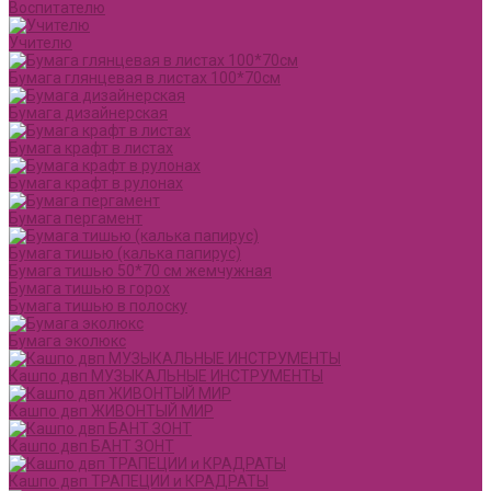
Воспитателю
Учителю
Бумага глянцевая в листах 100*70см
Бумага дизайнерская
Бумага крафт в листах
Бумага крафт в рулонах
Бумага пергамент
Бумага тишью (калька папирус)
Бумага тишью 50*70 см жемчужная
Бумага тишью в горох
Бумага тишью в полоску
Бумага эколюкс
Кашпо двп МУЗЫКАЛЬНЫЕ ИНСТРУМЕНТЫ
Кашпо двп ЖИВОНТЫЙ МИР
Кашпо двп БАНТ ЗОНТ
Кашпо двп ТРАПЕЦИИ и КРАДРАТЫ