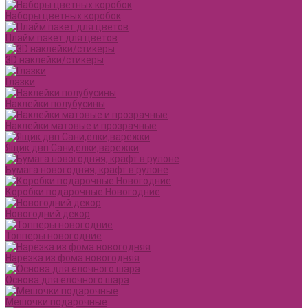
Наборы цветных коробок
Плайм пакет для цветов
3D наклейки/стикеры
Глазки
Наклейки полубусины
Наклейки матовые и прозрачные
Ящик двп Сани,ёлки,варежки
Бумага новогодняя, крафт в рулоне
Коробки подарочные Новогодние
Новогодний декор
Топперы новогодние
Нарезка из фома новогодняя
Основа для елочного шара
Мешочки подарочные