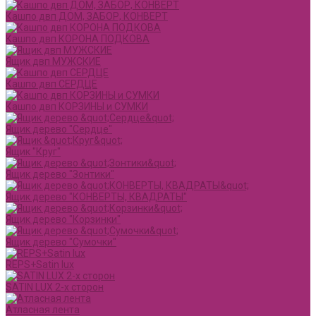
Кашпо двп ДОМ, ЗАБОР, КОНВЕРТ
Кашпо двп КОРОНА ПОДКОВА
Ящик двп МУЖСКИЕ
Кашпо двп СЕРДЦЕ
Кашпо двп КОРЗИНЫ и СУМКИ
Ящик дерево "Сердце"
Ящик "Круг"
Ящик дерево "Зонтики"
Ящик дерево "КОНВЕРТЫ, КВАДРАТЫ"
Ящик дерево "Корзинки"
Ящик дерево "Сумочки"
REPS+Satin lux
SATIN LUX 2-х сторон
Атласная лента