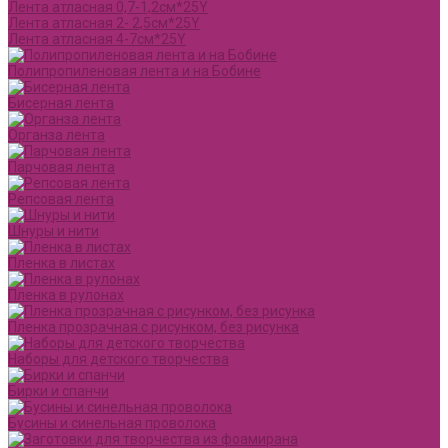
Лента атласная 0,7-1,2см*25Y
Лента атласная 2- 2,5см*25Y
Лента атласная 4-7см*25Y
Полипропиленовая лента и на Бобине
Бисерная лента
Органза лента
Парчовая лента
Репсовая лента
Шнуры и нити
Пленка в листах
Пленка в рулонах
Пленка прозрачная с рисунком, без рисунка
Наборы для детского творчества
Бирки и спанчи
Бусины и синельная проволока