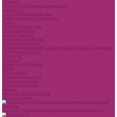
Наклейки
Наполнитель бумажный и древесный
НОВЫЙ ГОД
Оазис флористическая губка
Открытки и конверты бумажные
Банты
Конверты деревянные
Пакеты для цветов
Ценники для мела
Инструмент флористика
Перья декоративные
Изготовление изделий под заказ по вашему образцу из дерева
и ДВП(минимум 30шт)
Сухоцветы
Фоамиран
АКЦИИ, РАСПРОДАЖА.
ПАСХА
День победы!
Флористическая сетка
Новинки Флористики
Hand made игрушки
Реклама
Пакеты из бумаги без ручки
Пакеты из пленки
Ящик ДВП "Карандаши,колокольчики,книги,кленовый лист"