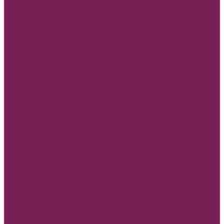
Бумага глянцевая в листах 100*70см
Бумага дизайнерская
Бумага крафт в листах
Бумага крафт в рулонах
Бумага пергамент
Бумага тишью (калька папирус)
Бумага тишью 50*70 см жемчужная
Бумага тишью в горох
Бумага тишью в полоску
Бумага тишью с блестками
Бумага эколюкс
Кашпо и ящики ДВП
Кашпо двп МУЗЫКАЛЬНЫЕ ИНСТРУМЕНТЫ
Кашпо двп ЖИВОНТЫЙ МИР
Кашпо двп БАНТ ЗОНТ
Кашпо двп ТРАПЕЦИИ и КРАДРАТЫ
Кашпо двп ДОМ, ЗАБОР, КОНВЕРТ
Кашпо двп КОРОНА ПОДКОВА
Ящик двп МУЖСКИЕ
Кашпо двп СЕРДЦЕ
Кашпо двп КОРЗИНЫ и СУМКИ
Кашпо и ящики из дерева
Ящик дерево &quot;Сердце&quot;
Ящик &quot;Круг&quot;
Ящик дерево &quot;Зонтики&quot;
Ящик дерево &quot;КОНВЕРТЫ, КВАДРАТЫ&quot;
Ящик дерево &quot;Корзинки&quot;
Ящик дерево &quot;Сумочки&quot;