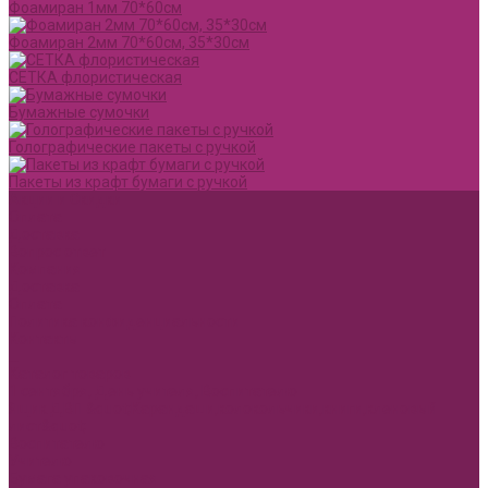
Фоамиран 1мм 70*60см
Фоамиран 2мм 70*60см, 35*30см
СЕТКА флористическая
Бумажные сумочки
Голографические пакеты с ручкой
Пакеты из крафт бумаги с ручкой
Акции и Скидки
Оплата
Доставка
Вопрос ответ
Компания
Доставка
Оплата
Политика конфиденциальности
Контакты
...
Каталог товаров
1 сентября, День учителя, Воспитателю
Ящик ДВП &quot;Карандаши,колокольчики,книги,кленовый
лист&quot;
Воспитателю
Учителю
Бумага упаковочная