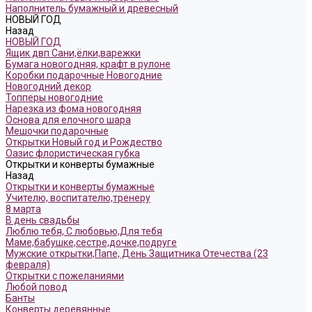
Наполнитель бумажный и древесный
НОВЫЙ ГОД
Назад
НОВЫЙ ГОД
Ящик двп Сани,ёлки,варежки
Бумага новогодняя, крафт в рулоне
Коробки подарочные Новогодние
Новогодний декор
Топперы новогодние
Нарезка из фома новогодняя
Основа для елочного шара
Мешочки подарочные
Открытки Новый год и Рождество
Оазис флористическая губка
Открытки и конверты бумажные
Назад
Открытки и конверты бумажные
Учителю, воспитателю,тренеру
8 марта
В день свадьбы
Люблю тебя, С любовью,Для тебя
Маме,бабушке,сестре,дочке,подруге
Мужские открытки,Папе, День Защитника Отечества (23
февраля)
Открытки с пожеланиями
Любой повод
Банты
Конверты деревянные