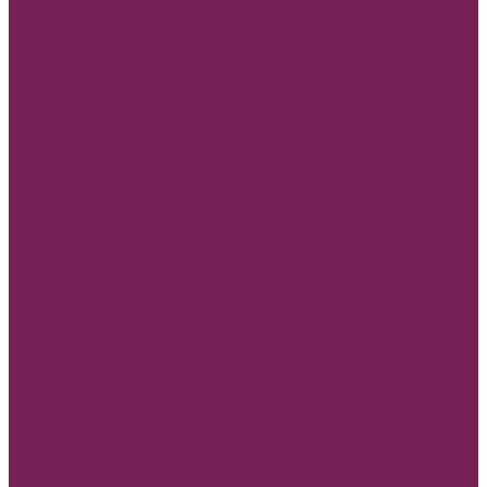
Корзины плетеные, ротанговые венки
Коробки сумки и плайм пакеты для цветов
Лента
REPS+Satin lux
SATIN LUX 2-х сторон
Атласная лента
Лента атласная 0,7-1,2см*25Y
Лента атласная 2- 2,5см*25Y
Лента атласная 4-7см*25Y
Полипропиленовая лента и на Бобине
Бисерная лента
Органза лента
Парчовая лента
Репсовая лента
Шнуры и нити
МАМЕ, Мамочке, Мамуле
Пленка прозрачная и матовая
Пленка в листах
Пленка в рулонах
Пленка прозрачная с рисунком, без рисунка
Товар для рукоделия
Наборы для детского творчества
Бирки и спанчи
Бусины и синельная проволока
Заготовки для творчества из фоамирана
Заготовки из дерева
Кисти
Металлические изделия