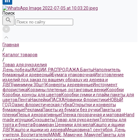
Поиск
Главная
/
Каталог товаров
/
Товар для рукоделия
День победы!
АКЦИИ, РАСПРОДАЖА.
Банты
Наполнитель
бумажный и древесный
Бумага упаковочная
Изготовление
изделий под заказ по вашему образцу из дерева и
ДВП(минимум 30шт)
Конверты деревянные
Инструмент
флористика
Корзины плетеные, ротанговые венки
Коробки
Коробки, конусы для цветов
Коробки сумки и плайм пакеты для
цветов
Лента
Наклейки
ПАСХА
Новинки Флористики
НОВЫЙ
ГОД
Оазис флористическая губка
Открытки и конверты
бумажные
Реклама
Пакеты из бумаги без ручки
Пакеты из
пленки
Перья декоративные
Пленка прозрачная и матовая
Hand
made игрушки
Сухоцветы
Товар для рукоделия
Топперы для
торта и букета
Фоамиран
Ценники для мела
Кашпо и ящики
ДВП
Кашпо и ящики из дерева
Мешковина
1 сентября, День
учителя, Воспитателю
МАМЕ, Мамочке, Мамуле
Пакеты для
цветов
Флористическая сетка