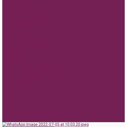
Сухоцветы
Фоамиран
Булавки для букетов
Фоамиран 1мм 70*60см
Фоамиран 2мм 70*60см, 35*30см
АКЦИИ, РАСПРОДАЖА.
ПАСХА
День победы!
Флористическая сетка
СЕТКА флористическая
Новинки Флористики
Hand made игрушки
Реклама
Бумажные сумочки
Голографические пакеты с ручкой
Пакеты из крафт бумаги с ручкой
Пакеты из бумаги без ручки
Пакеты из пленки
Акции и Скидки
Оплата
Доставка
Вопрос ответ
Компания
Доставка
Оплата
Политика конфиденциальности
Контакты