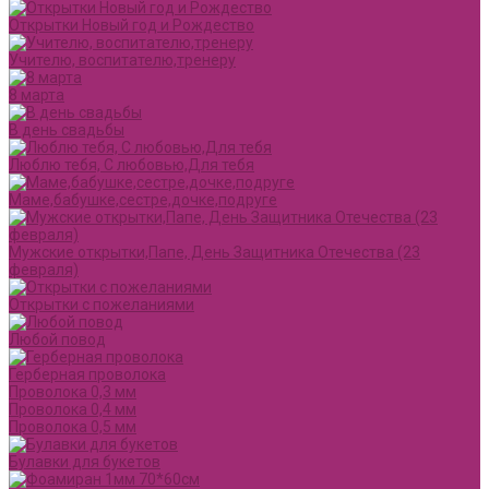
Открытки Новый год и Рождество
Учителю, воспитателю,тренеру
8 марта
В день свадьбы
Люблю тебя, С любовью,Для тебя
Маме,бабушке,сестре,дочке,подруге
Мужские открытки,Папе, День Защитника Отечества (23
февраля)
Открытки с пожеланиями
Любой повод
Герберная проволока
Проволока 0,3 мм
Проволока 0,4 мм
Проволока 0,5 мм
Булавки для букетов