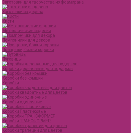
Заготовки для творчества из фоамирана
Заготовки из дерева
Кисти
Металлические изделия
Помпончики для декора
Прищепки, божьи коровки
Пуговицы
Коробки деревянные для подарков
Коробки без крышки
Коробки
Коробки квадратные для цветов
Коробки одиночные
Коробки Пластиковые
Коробки ТРАНСФОРМЕР
Коробки трапеции для цветов