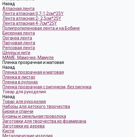
Назад
Атласная лента
Лента атласная 0,7-1,2см*25Y
Лента атласная 2- 2,5см*25Y
Лента атласная 4-7см*25Y
Полипропиленовая лента и на Бобине
Бисерная лента
Органза лента
Парчовая лента
Репсовая лента
Шнуры и нити
МАМЕ, Мамочке, Мамуле
Пленка прозрачная и матовая
Назад
Пленка прозрачная и матовая
Пленка в листах
Пленка в рулонах
Пленка прозрачная с рисунком, без рисунка
Товар для рукоделия
Назад
Товар для рукоделия
Наборы для детского творчества
Бирки и спанчи
Бусины и синельная проволока
Заготовки для творчества из фоамирана
Заготовки из дерева
Кисти
Металлические изделия