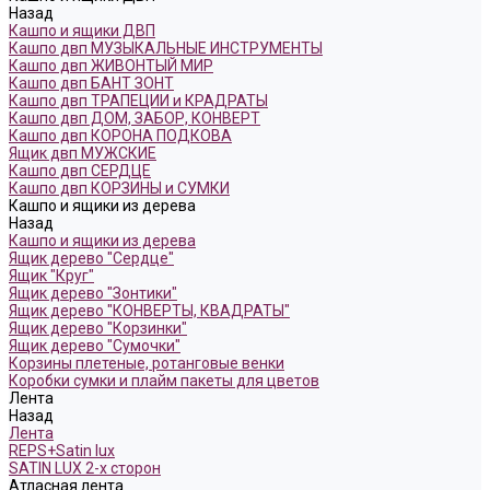
Назад
Кашпо и ящики ДВП
Кашпо двп МУЗЫКАЛЬНЫЕ ИНСТРУМЕНТЫ
Кашпо двп ЖИВОНТЫЙ МИР
Кашпо двп БАНТ ЗОНТ
Кашпо двп ТРАПЕЦИИ и КРАДРАТЫ
Кашпо двп ДОМ, ЗАБОР, КОНВЕРТ
Кашпо двп КОРОНА ПОДКОВА
Ящик двп МУЖСКИЕ
Кашпо двп СЕРДЦЕ
Кашпо двп КОРЗИНЫ и СУМКИ
Кашпо и ящики из дерева
Назад
Кашпо и ящики из дерева
Ящик дерево "Сердце"
Ящик "Круг"
Ящик дерево "Зонтики"
Ящик дерево "КОНВЕРТЫ, КВАДРАТЫ"
Ящик дерево "Корзинки"
Ящик дерево "Сумочки"
Корзины плетеные, ротанговые венки
Коробки сумки и плайм пакеты для цветов
Лента
Назад
Лента
REPS+Satin lux
SATIN LUX 2-х сторон
Атласная лента