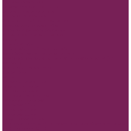
Топперы новогодние
Нарезка из фома новогодняя
Основа для елочного шара
Мешочки подарочные
Открытки Новый год и Рождество
Оазис флористическая губка
Открытки и конверты бумажные
Учителю, воспитателю,тренеру
8 марта
В день свадьбы
Люблю тебя, С любовью,Для тебя
Маме,бабушке,сестре,дочке,подруге
Мужские открытки,Папе, День Защитника Отечества (23
февраля)
Открытки с пожеланиями
Любой повод
Банты
Конверты деревянные
Пакеты для цветов
Ценники для мела
Инструмент флористика
Герберная проволока
Проволока 0,3 мм
Проволока 0,4 мм
Проволока 0,5 мм
Перья декоративные
Изготовление изделий под заказ по вашему образцу из дерева
и ДВП(минимум 30шт)