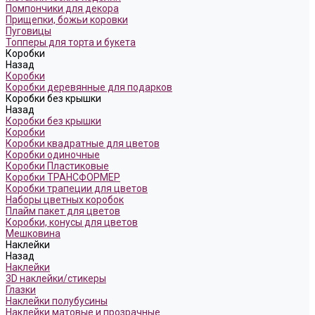
Помпончики для декора
Прищепки, божьи коровки
Пуговицы
Топперы для торта и букета
Коробки
Назад
Коробки
Коробки деревянные для подарков
Коробки без крышки
Назад
Коробки без крышки
Коробки
Коробки квадратные для цветов
Коробки одиночные
Коробки Пластиковые
Коробки ТРАНСФОРМЕР
Коробки трапеции для цветов
Наборы цветных коробок
Плайм пакет для цветов
Коробки, конусы для цветов
Мешковина
Наклейки
Назад
Наклейки
3D наклейки/стикеры
Глазки
Наклейки полубусины
Наклейки матовые и прозрачные