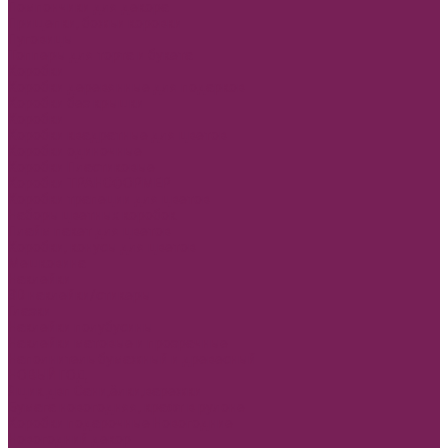
Помпончики для декора
Прищепки, божьи коровки
Пуговицы
Топперы для торта и букета
Коробки
Коробки деревянные для подарков
Коробки без крышки
Коробки
Коробки квадратные для цветов
Коробки одиночные
Коробки Пластиковые
Коробки ТРАНСФОРМЕР
Коробки трапеции для цветов
Наборы цветных коробок
Плайм пакет для цветов
Коробки, конусы для цветов
Мешковина
Наклейки
3D наклейки/стикеры
Глазки
Наклейки полубусины
Наклейки матовые и прозрачные
Наполнитель бумажный и древесный
НОВЫЙ ГОД
Ящик двп Сани,ёлки,варежки
Бумага новогодняя, крафт в рулоне
Коробки подарочные Новогодние
Новогодний декор