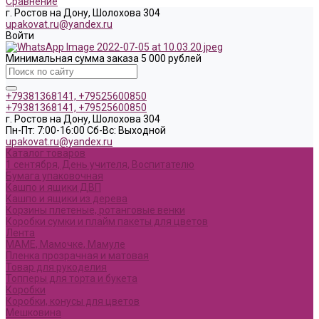
Сравнение
г. Ростов на Дону, Шолохова 304
upakovat.ru@yandex.ru
Войти
Минимальная сумма заказа 5 000 рублей
+79381368141, +79525600850
+79381368141, +79525600850
г. Ростов на Дону, Шолохова 304
Пн-Пт: 7:00-16:00 Cб-Вс: Выходной
upakovat.ru@yandex.ru
Каталог товаров
1 сентября, День учителя, Воспитателю
Бумага упаковочная
Кашпо и ящики ДВП
Кашпо и ящики из дерева
Корзины плетеные, ротанговые венки
Коробки сумки и плайм пакеты для цветов
Лента
МАМЕ, Мамочке, Мамуле
Пленка прозрачная и матовая
Товар для рукоделия
Топперы для торта и букета
Коробки
Коробки, конусы для цветов
Мешковина