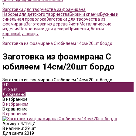
/
Заготовки для творчества из фоамирана
Наборы для детского творчества
Бирки и спанчи
Бусины и
синельная проволока
Заготовки для творчества из
фоамирана
Заготовки из дерева
Кисти
Металлические
изделия
Помпончики для декора
Прищепки, божьи
коровки
Пуговицы
/
Заготовка из фоамирана С юбилеем 14см/20шт бордо
Заготовка из фоамирана С
юбилеем 14см/20шт бордо
Заготовка из фоамирана С юбилеем 14см/20шт бордо
0 ₽
91.35 ₽
Добавлено
В избранное
В избранном
В сравнение
В сравнении
Артикул:
4/19ЦИ
В наличии: 29 шт
Для сайта 2019