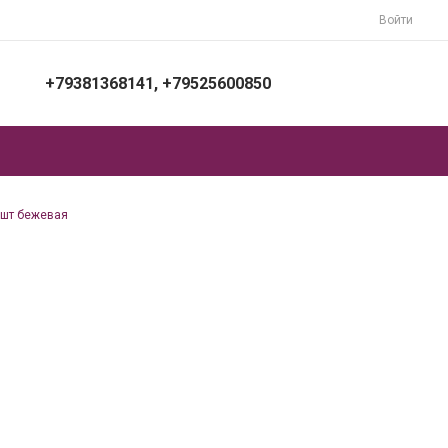
Войти
+79381368141, +79525600850
+79381368141, +79525600850
г. Ростов на Дону, Шолохова 304
Пн-Пт: 7:00-16:00 Cб-Вс: Выходной
0шт бежевая
upakovat.ru@yandex.ru