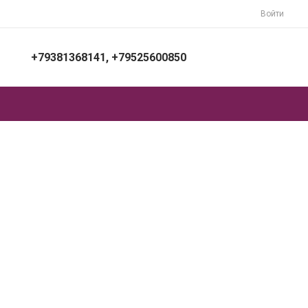
Войти
+79381368141, +79525600850
+79381368141, +79525600850
г. Ростов на Дону, Шолохова 304
Пн-Пт: 7:00-16:00 Cб-Вс: Выходной
upakovat.ru@yandex.ru