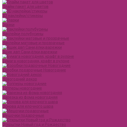
Плайм пакет для цветов
3D наклейки/стикеры
Глазки
Наклейки полубусины
Наклейки матовые и прозрачные
Ящик двп Сани,ёлки,варежки
Бумага новогодняя, крафт в рулоне
Коробки подарочные Новогодние
Новогодний декор
Топперы новогодние
Нарезка из фома новогодняя
Основа для елочного шара
Мешочки подарочные
Открытки Новый год и Рождество