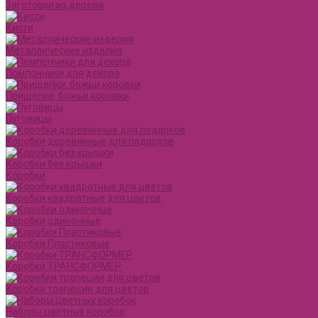
Заготовки из дерева
Кисти
Металлические изделия
Помпончики для декора
Прищепки, божьи коровки
Пуговицы
Коробки деревянные для подарков
Коробки без крышки
Коробки
Коробки квадратные для цветов
Коробки одиночные
Коробки Пластиковые
Коробки ТРАНСФОРМЕР
Коробки трапеции для цветов
Наборы цветных коробок