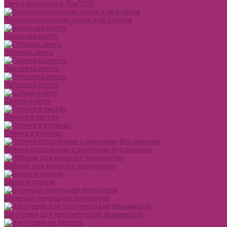
Лента атласная 4-7см*25Y
Полипропиленовая лента и на Бобине
Бисерная лента
Органза лента
Парчовая лента
Репсовая лента
Шнуры и нити
Пленка в листах
Пленка в рулонах
Пленка прозрачная с рисунком, без рисунка
Наборы для детского творчества
Бирки и спанчи
Бусины и синельная проволока
Заготовки для творчества из фоамирана