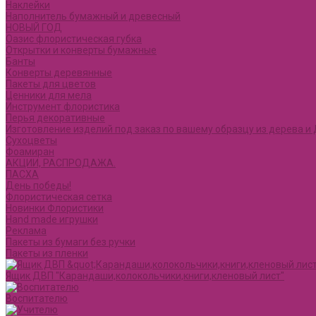
Наклейки
Наполнитель бумажный и древесный
НОВЫЙ ГОД
Оазис флористическая губка
Открытки и конверты бумажные
Банты
Конверты деревянные
Пакеты для цветов
Ценники для мела
Инструмент флористика
Перья декоративные
Изготовление изделий под заказ по вашему образцу из дерева 
Сухоцветы
Фоамиран
АКЦИИ, РАСПРОДАЖА.
ПАСХА
День победы!
Флористическая сетка
Новинки Флористики
Hand made игрушки
Реклама
Пакеты из бумаги без ручки
Пакеты из пленки
Ящик ДВП "Карандаши,колокольчики,книги,кленовый лист"
Воспитателю