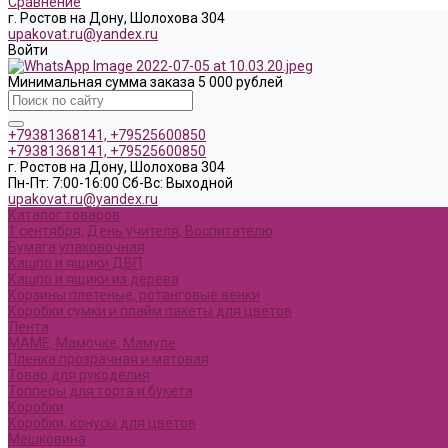
Сравнение
г. Ростов на Дону, Шолохова 304
upakovat.ru@yandex.ru
Войти
Минимальная сумма заказа 5 000 рублей
+79381368141, +79525600850
+79381368141, +79525600850
г. Ростов на Дону, Шолохова 304
Пн-Пт: 7:00-16:00 Cб-Вс: Выходной
upakovat.ru@yandex.ru
Каталог товаров
1 сентября, День учителя, Воспитателю
Бумага упаковочная
Кашпо и ящики ДВП
Кашпо и ящики из дерева
Корзины плетеные, ротанговые венки
Коробки сумки и плайм пакеты для цветов
Лента
МАМЕ, Мамочке, Мамуле
Пленка прозрачная и матовая
Товар для рукоделия
Топперы для торта и букета
Коробки
Коробки, конусы для цветов
Мешковина